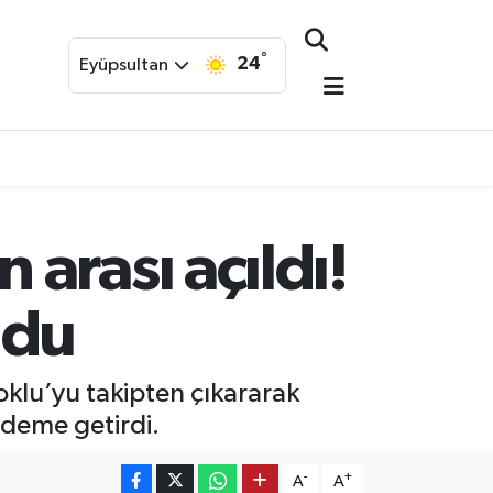
°
24
Eyüpsultan
arası açıldı!
ldu
lu’yu takipten çıkararak
ndeme getirdi.
-
+
A
A