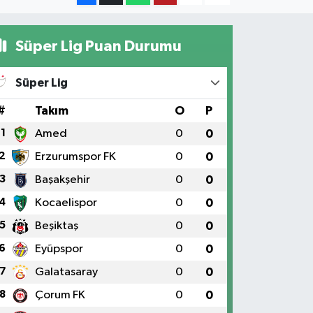
Süper Lig Puan Durumu
Süper Lig
#
Takım
O
P
1
Amed
0
0
2
Erzurumspor FK
0
0
3
Başakşehir
0
0
4
Kocaelispor
0
0
5
Beşiktaş
0
0
6
Eyüpspor
0
0
7
Galatasaray
0
0
8
Çorum FK
0
0