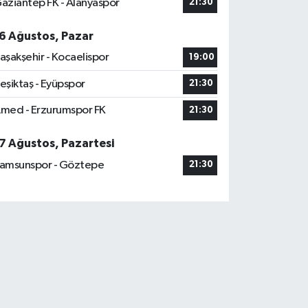
aziantep FK - Alanyaspor
21:30
6 Ağustos, Pazar
aşakşehir - Kocaelispor
19:00
eşiktaş - Eyüpspor
21:30
med - Erzurumspor FK
21:30
7 Ağustos, Pazartesi
amsunspor - Göztepe
21:30