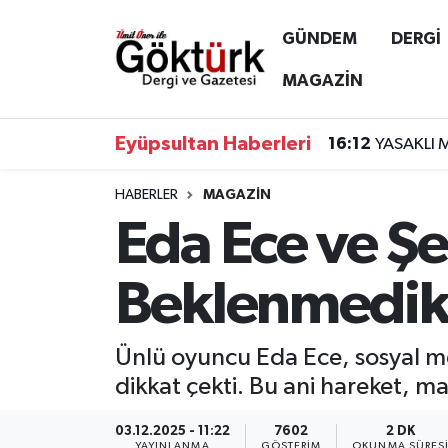
GÜNDEM
DERGİ
Anne Çocuk
Eyüpsultan Hava Durumu
MAGAZİN
BİLİM
Eyüpsultan Trafik Yoğunluk Haritası
Eyüpsultan Haberleri
16:12
YASAKLI 
DERGİ
Süper Lig Puan Durumu ve Fikstür
HABERLER
MAGAZİN
Eda Ece ve Şe
DÜNYA
Tüm Manşetler
EĞİTİM
Son Dakika Haberleri
Beklenmedik
EKONOMİ
Haber Arşivi
Ünlü oyuncu Eda Ece, sosyal m
GÖKTÜRK
dikkat çekti. Bu ani hareket, 
GÜNDEM
03.12.2025 - 11:22
7602
2 DK
YAYINLANMA
GÖSTERIM
OKUNMA SÜRES