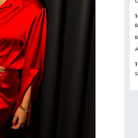
G
1
B
B
A
1
S