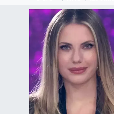
KEMERBURGAZ
KÜLTÜR - SANAT
MAGAZİN
ÖZEL HABER
SAĞLIK
SPOR
TEKNOLOJİ
TİCARET
YAŞAM