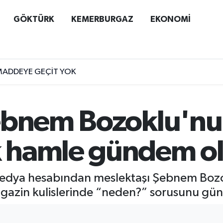
GÖKTÜRK
KEMERBURGAZ
EKONOMİ
MADDEYE GEÇİT YOK
bnem Bozoklu'nun 
 hamle gündem o
edya hesabından meslektaşı Şebnem Bozok
magazin kulislerinde “neden?” sorusunu gü
I