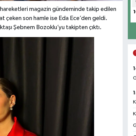
hareketleri magazin gündeminde takip edilen
1
kat çeken son hamle ise Eda Ece’den geldi.
taşı Şebnem Bozoklu’yu takipten çıktı.
1
G
1
K
K
G