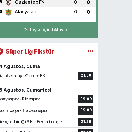
9
Gaziantep FK
0
0
0
Alanyaspor
0
0
Detaylar için tıklayın
Süper Lig Fikstür
4 Ağustos, Cuma
alatasaray - Çorum FK
21:30
5 Ağustos, Cumartesi
onyaspor - Rizespor
19:00
asımpaşa - Trabzonspor
19:00
ençlerbirliği S.K. - Fenerbahçe
21:30