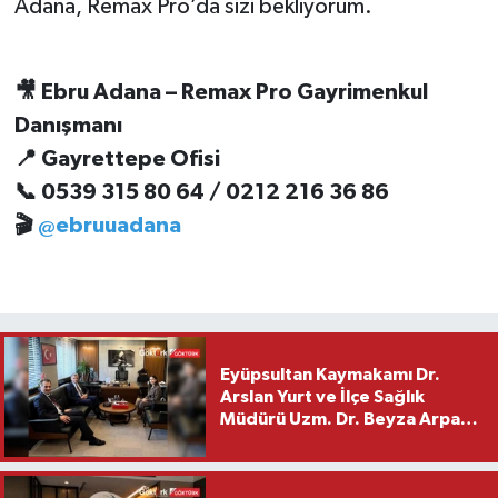
Adana, Remax Pro’da sizi bekliyorum.
🎥 Ebru Adana – Remax Pro Gayrimenkul
Danışmanı
📍 Gayrettepe Ofisi
📞 0539 315 80 64 / 0212 216 36 86
🎬
@ebruuadana
Eyüpsultan Kaymakamı Dr.
Arslan Yurt ve İlçe Sağlık
Müdürü Uzm. Dr. Beyza Arpacı
Saylar’dan Hayırlı Olsun
Ziyareti