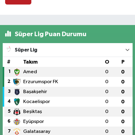
Süper Lig Puan Durumu
Süper Lig
#
Takım
O
P
1
Amed
0
0
2
Erzurumspor FK
0
0
3
Başakşehir
0
0
4
Kocaelispor
0
0
5
Beşiktaş
0
0
6
Eyüpspor
0
0
7
Galatasaray
0
0