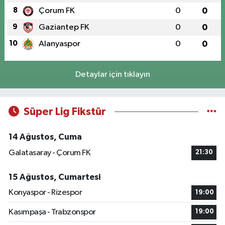
8
Çorum FK
0
0
9
Gaziantep FK
0
0
10
Alanyaspor
0
0
Detaylar için tıklayın
Süper Lig Fikstür
14 Ağustos, Cuma
Galatasaray - Çorum FK
21:30
15 Ağustos, Cumartesi
Konyaspor - Rizespor
19:00
Kasımpaşa - Trabzonspor
19:00