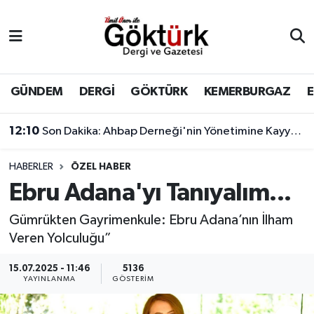
Anne Çocuk
Eyüpsultan Hava Durumu
BİLİM
Eyüpsultan Trafik Yoğunluk Haritası
GÜNDEM
DERGİ
GÖKTÜRK
KEMERBURGAZ
DERGİ
Süper Lig Puan Durumu ve Fikstür
12:10
Son Dakika: Ahbap Derneği'nin Yönetimine Kayyum Atandı
DÜNYA
Tüm Manşetler
HABERLER
ÖZEL HABER
Ebru Adana'yı Tanıyalım...
EĞİTİM
Son Dakika Haberleri
Gümrükten Gayrimenkule: Ebru Adana’nın İlham
EKONOMİ
Haber Arşivi
Veren Yolculuğu”
GÖKTÜRK
15.07.2025 - 11:46
5136
YAYINLANMA
GÖSTERIM
GÜNDEM