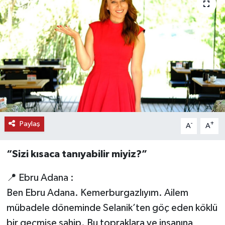
KEMERBURGAZ
KÜLTÜR - SANAT
MAGAZİN
ÖZEL HABER
SAĞLIK
Paylaş
-
+
A
A
SPOR
“Sizi kısaca tanıyabilir miyiz?”
TEKNOLOJİ
📍 Ebru Adana :
Ben Ebru Adana. Kemerburgazlıyım. Ailem
TİCARET
mübadele döneminde Selanik’ten göç eden köklü
bir geçmişe sahip. Bu topraklara ve insanına
YAŞAM