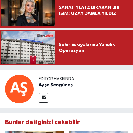
SANATIYLA İZ BIRAKAN BİR
İSİM: UZAY DAMLA YILDIZ
Şehir Eşkıyalarına Yönelik
Operasyon
EDITÖR HAKKINDA
Ayşe Şengüneş
Bunlar da ilginizi çekebilir