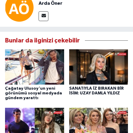
Arda Öner
Bunlar da ilginizi çekebilir
Çağatay Ulusoy'un yeni
SANATIYLA İZ BIRAKAN BİR
görünümü sosyal medyada
İSİM: UZAY DAMLA YILDIZ
gündem yarattı