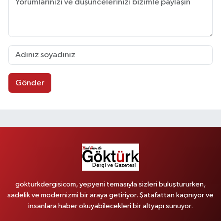
Gönder
gokturkdergisicom, yepyeni temasıyla sizleri buluştururken,
sadelik ve modernizmi bir araya getiriyor. Şatafattan kaçınıyor ve
insanlara haber okuyabilecekleri bir altyapı sunuyor.