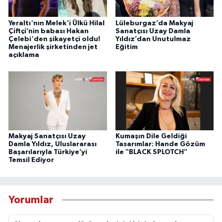
Yeraltı'nın Melek'i Ülkü Hilal
Lüleburgaz’da Makyaj
Çiftçi’nin babası Hakan
Sanatçısı Uzay Damla
Çelebi'den şikayetçi oldu!
Yıldız’dan Unutulmaz
Menajerlik şirketinden jet
Eğitim
açıklama
Makyaj Sanatçısı Uzay
Kumaşın Dile Geldiği
Damla Yıldız, Uluslararası
Tasarımlar: Hande Gözüm
Başarılarıyla Türkiye’yi
ile "BLACK SPLOTCH"
Temsil Ediyor
Yorumlar