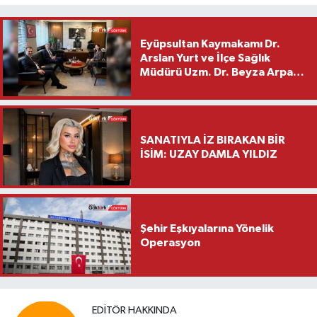
Eyüpsultan Kaymakamı Dr.
Arslan Yurt ve İlçe Sağlık
Müdürü Uzm. Dr. Beyza Arpacı
Saylar’dan Hayırlı Olsun
Ziyareti
SANATIYLA İZ BIRAKAN BİR
İSİM: UZAY DAMLA YILDIZ
Şehir Eşkıyalarına Yönelik
Operasyon
EDITÖR HAKKINDA