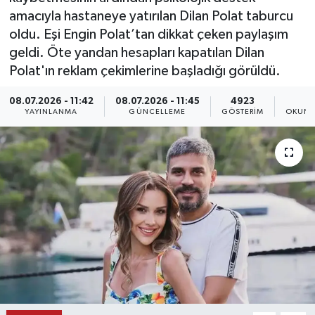
amacıyla hastaneye yatırılan Dilan Polat taburcu
KEMERBURGAZ
oldu. Eşi Engin Polat’tan dikkat çeken paylaşım
geldi. Öte yandan hesapları kapatılan Dilan
KÜLTÜR - SANAT
Polat'ın reklam çekimlerine başladığı görüldü.
MAGAZİN
08.07.2026 - 11:42
08.07.2026 - 11:45
4923
3
YAYINLANMA
GÜNCELLEME
GÖSTERIM
OKUNM
ÖZEL HABER
SAĞLIK
SPOR
TEKNOLOJİ
TİCARET
YAŞAM