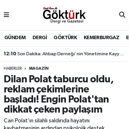
Anne Çocuk
Eyüpsultan Hava Durumu
BİLİM
Eyüpsultan Trafik Yoğunluk Haritası
GÜNDEM
DERGİ
GÖKTÜRK
KEMERBURGAZ
DERGİ
Süper Lig Puan Durumu ve Fikstür
12:10
Son Dakika: Ahbap Derneği'nin Yönetimine Kayyum Atandı
DÜNYA
Tüm Manşetler
HABERLER
MAGAZİN
Dilan Polat taburcu oldu,
EĞİTİM
Son Dakika Haberleri
reklam çekimlerine
EKONOMİ
Haber Arşivi
başladı! Engin Polat'tan
dikkat çeken paylaşım
GÖKTÜRK
Can Polat'ın silahlı saldırıda hayatını
GÜNDEM
kaybetmesinin ardından psikolojik destek