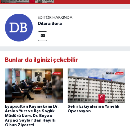
EDITÖR HAKKINDA
Dilara Bora
Bunlar da ilginizi çekebilir
Eyüpsultan Kaymakamı Dr.
Şehir Eşkıyalarına Yönelik
Arslan Yurt ve İlçe Sağlık
Operasyon
Müdürü Uzm. Dr. Beyza
Arpacı Saylar’dan Hayırlı
Olsun Ziyareti