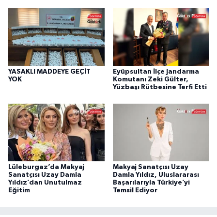
YASAKLI MADDEYE GEÇİT
Eyüpsultan İlçe Jandarma
YOK
Komutanı Zeki Gülter,
Yüzbaşı Rütbesine Terfi Etti
Lüleburgaz’da Makyaj
Makyaj Sanatçısı Uzay
Sanatçısı Uzay Damla
Damla Yıldız, Uluslararası
Yıldız’dan Unutulmaz
Başarılarıyla Türkiye’yi
Eğitim
Temsil Ediyor