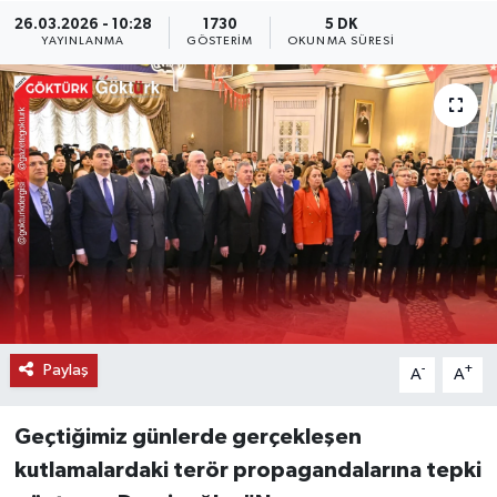
26.03.2026 - 10:28
1730
5 DK
KEMERBURGAZ
YAYINLANMA
GÖSTERIM
OKUNMA SÜRESI
KÜLTÜR - SANAT
MAGAZİN
ÖZEL HABER
SAĞLIK
SPOR
Paylaş
-
+
A
A
TEKNOLOJİ
Geçtiğimiz günlerde gerçekleşen
TİCARET
kutlamalardaki terör propagandalarına tepki
YAŞAM