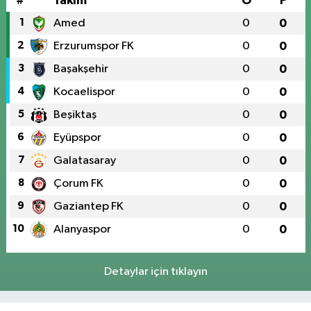
#
Takım
O
P
1
Amed
0
0
2
Erzurumspor FK
0
0
3
Başakşehir
0
0
4
Kocaelispor
0
0
5
Beşiktaş
0
0
6
Eyüpspor
0
0
7
Galatasaray
0
0
8
Çorum FK
0
0
9
Gaziantep FK
0
0
10
Alanyaspor
0
0
Detaylar için tıklayın