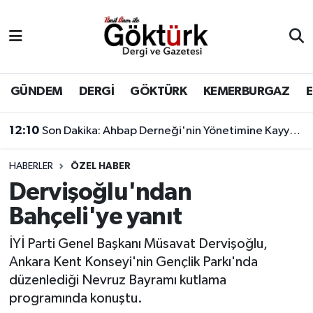
Anne Çocuk
Eyüpsultan Hava Durumu
BİLİM
Eyüpsultan Trafik Yoğunluk Haritası
GÜNDEM
DERGİ
GÖKTÜRK
KEMERBURGAZ
DERGİ
Süper Lig Puan Durumu ve Fikstür
12:10
Son Dakika: Ahbap Derneği'nin Yönetimine Kayyum Atandı
DÜNYA
Tüm Manşetler
11:17
Çağatay Ulusoy'un yeni görünümü sosyal medyada gündem yarattı
HABERLER
ÖZEL HABER
Dervişoğlu'ndan
EĞİTİM
Son Dakika Haberleri
Bahçeli'ye yanıt
EKONOMİ
Haber Arşivi
İYİ Parti Genel Başkanı Müsavat Dervişoğlu,
Ankara Kent Konseyi'nin Gençlik Parkı'nda
GÖKTÜRK
düzenlediği Nevruz Bayramı kutlama
programında konuştu.
GÜNDEM