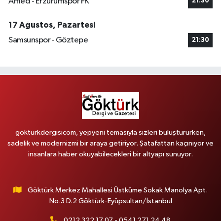
Amed - Erzurumspor FK
21:30
17 Ağustos, Pazartesi
Samsunspor - Göztepe
21:30
gokturkdergisicom, yepyeni temasıyla sizleri buluştururken,
sadelik ve modernizmi bir araya getiriyor. Şatafattan kaçınıyor ve
insanlara haber okuyabilecekleri bir altyapı sunuyor.
Göktürk Merkez Mahallesi Üstküme Sokak Manolya Apt.
No.3 D.2 Göktürk-Eyüpsultan/İstanbul
0212 322 17 07 - 0541 271 24 48