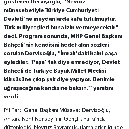
gösteren Dervişoğlu, "Nevruz
münasebetiyle Türkiye Cumhuriyeti
Devleti'ne meydanlarda kafa tutulmuştur.
Türk milliyetçileri buna izin vermeyecektir"
dedi. Program sonunda, MHP Genel Başkanı
Bahçeli'nin kendisini hedef alan sözleri
sorulan Dervişoğlu, "İmralı'daki haini paşa
eylediler. ‘Paşa’ tak diye emrediyor, Devlet
Bahçeli de Türkiye Büyük Millet Meclisi
kürsüsüne çıkıp şak diye yapıyor. Benimle
uğraşacağına kendisine baksın.’’ yanıtını
verdi.
İYİ Parti Genel Başkanı Müsavat Dervişoğlu,
Ankara Kent Konseyi’nin Gençlik Parkı’nda
düzenlediği Nevruz Bayramı kutlama etkinliğinde