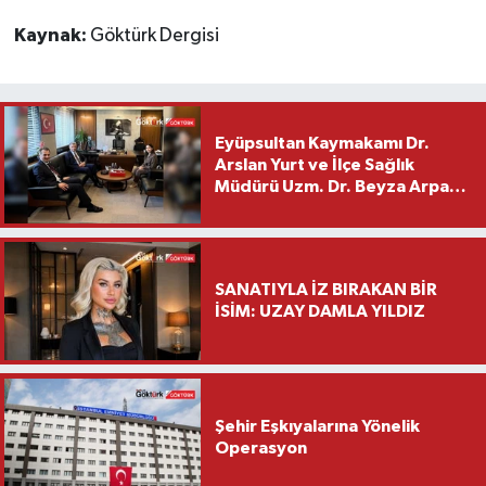
Kaynak:
Göktürk Dergisi
Eyüpsultan Kaymakamı Dr.
Arslan Yurt ve İlçe Sağlık
Müdürü Uzm. Dr. Beyza Arpacı
Saylar’dan Hayırlı Olsun
Ziyareti
SANATIYLA İZ BIRAKAN BİR
İSİM: UZAY DAMLA YILDIZ
Şehir Eşkıyalarına Yönelik
Operasyon