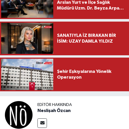
Arslan Yurt ve İlçe Sağlık
Müdürü Uzm. Dr. Beyza Arpacı
Saylar’dan Hayırlı Olsun
Ziyareti
SANATIYLA İZ BIRAKAN BİR
İSİM: UZAY DAMLA YILDIZ
Şehir Eşkıyalarına Yönelik
Operasyon
EDITÖR HAKKINDA
Neslişah Özcan