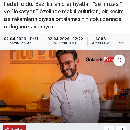
hedefi oldu. Bazı kullanıcılar fiyatları "şef imzası"
KEMERBURGAZ
ve "lokasyon" özelinde makul bulurken, bir kesim
ise rakamların piyasa ortalamasının çok üzerinde
KÜLTÜR - SANAT
olduğunu savunuyor.
02.04.2026 - 11:51
02.04.2026 - 12:22
6886
MAGAZİN
YAYINLANMA
GÜNCELLEME
GÖSTERIM
OKUNM
ÖZEL HABER
SAĞLIK
SPOR
TEKNOLOJİ
TİCARET
YAŞAM
Paylaş
-
+