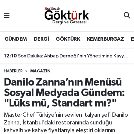
Anne Çocuk
Eyüpsultan Hava Durumu
BİLİM
Eyüpsultan Trafik Yoğunluk Haritası
GÜNDEM
DERGİ
GÖKTÜRK
KEMERBURGAZ
DERGİ
Süper Lig Puan Durumu ve Fikstür
12:10
Son Dakika: Ahbap Derneği'nin Yönetimine Kayyum Atandı
DÜNYA
Tüm Manşetler
HABERLER
MAGAZİN
Danilo Zanna’nın Menüsü
EĞİTİM
Son Dakika Haberleri
Sosyal Medyada Gündem:
EKONOMİ
Haber Arşivi
"Lüks mü, Standart mı?"
GÖKTÜRK
MasterChef Türkiye’nin sevilen İtalyan şefi Danilo
Zanna, İstanbul’daki restoranında sunduğu
GÜNDEM
kahvaltı ve kahve fiyatlarıyla eleştiri oklarının