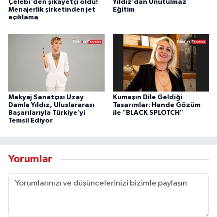
Çelebi'den şikayetçi oldu!
Yıldız’dan Unutulmaz
Menajerlik şirketinden jet
Eğitim
açıklama
Makyaj Sanatçısı Uzay
Kumaşın Dile Geldiği
Damla Yıldız, Uluslararası
Tasarımlar: Hande Gözüm
Başarılarıyla Türkiye’yi
ile "BLACK SPLOTCH"
Temsil Ediyor
Yorumlar