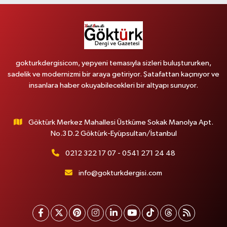
gokturkdergisicom, yepyeni temasıyla sizleri buluştururken,
sadelik ve modernizmi bir araya getiriyor. Şatafattan kaçınıyor ve
insanlara haber okuyabilecekleri bir altyapı sunuyor.
Göktürk Merkez Mahallesi Üstküme Sokak Manolya Apt.
No.3 D.2 Göktürk-Eyüpsultan/İstanbul
0212 322 17 07 - 0541 271 24 48
info@gokturkdergisi.com