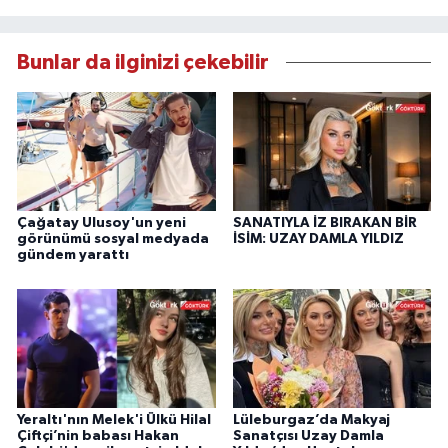
Bunlar da ilginizi çekebilir
Çağatay Ulusoy'un yeni
SANATIYLA İZ BIRAKAN BİR
görünümü sosyal medyada
İSİM: UZAY DAMLA YILDIZ
gündem yarattı
Yeraltı'nın Melek'i Ülkü Hilal
Lüleburgaz’da Makyaj
Çiftçi’nin babası Hakan
Sanatçısı Uzay Damla