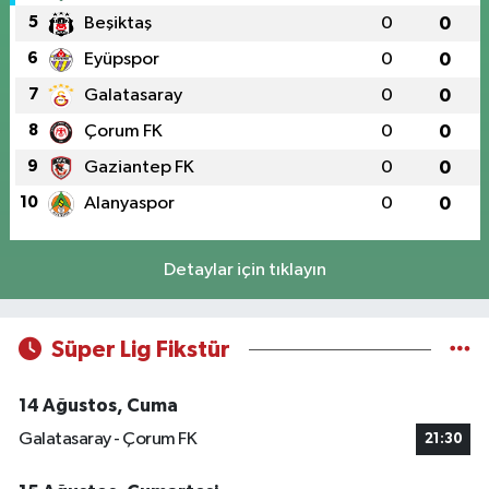
5
Beşiktaş
0
0
6
Eyüpspor
0
0
7
Galatasaray
0
0
8
Çorum FK
0
0
9
Gaziantep FK
0
0
10
Alanyaspor
0
0
Detaylar için tıklayın
Süper Lig Fikstür
14 Ağustos, Cuma
Galatasaray - Çorum FK
21:30