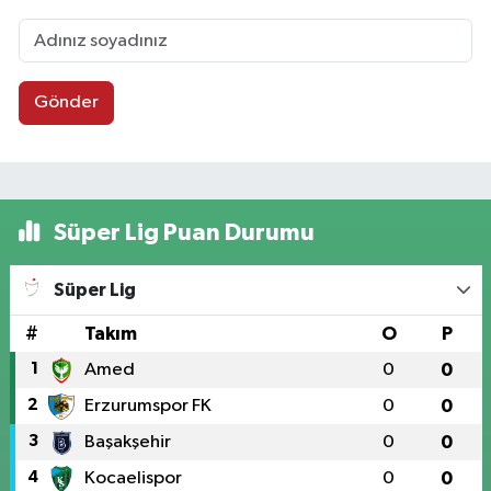
Gönder
Süper Lig Puan Durumu
Süper Lig
#
Takım
O
P
1
Amed
0
0
2
Erzurumspor FK
0
0
3
Başakşehir
0
0
4
Kocaelispor
0
0