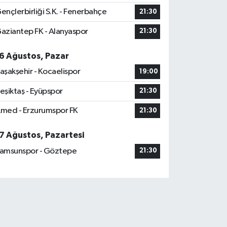
ençlerbirliği S.K. - Fenerbahçe
21:30
aziantep FK - Alanyaspor
21:30
6 Ağustos, Pazar
aşakşehir - Kocaelispor
19:00
eşiktaş - Eyüpspor
21:30
med - Erzurumspor FK
21:30
7 Ağustos, Pazartesi
amsunspor - Göztepe
21:30