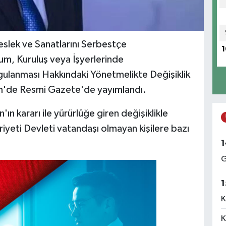
eslek ve Sanatlarını Serbestçe
1
m, Kuruluş veya İşyerlerinde
ygulanması Hakkındaki Yönetmelikte Değişiklik
kim'de Resmi Gazete'de yayımlandı.
 kararı ile yürürlüğe giren değişiklikle
riyeti Devleti vatandaşı olmayan kişilere bazı
1
G
1
K
K