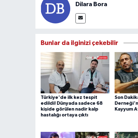
Dilara Bora
Bunlar da ilginizi çekebilir
Türkiye'de ilk kez tespit
Son Dakik
edildi! Dünyada sadece 68
Derneği'n
kişide görülen nadir kalp
Kayyum A
hastalığı ortaya çıktı