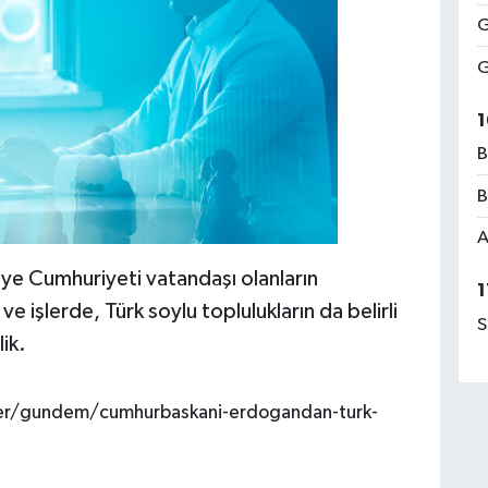
G
G
1
B
B
A
kiye Cumhuriyeti vatandaşı olanların
1
 işlerde, Türk soylu toplulukların da belirli
S
ik.
er/gundem/cumhurbaskani-erdogandan-turk-