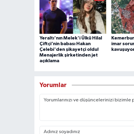
Yeraltı'nın Melek'i Ülkü Hilal
Kemerburg
Çiftçi’nin babası Hakan
imar soru
Çelebi'den şikayetçi oldu!
kavuşuyo
Menajerlik şirketinden jet
açıklama
Yorumlar