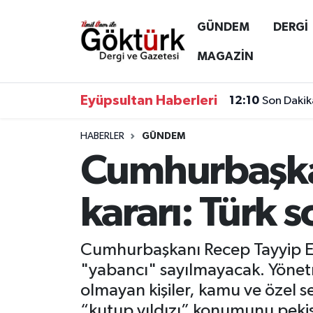
GÜNDEM
DERGİ
Anne Çocuk
Eyüpsultan Hava Durumu
MAGAZİN
BİLİM
Eyüpsultan Trafik Yoğunluk Haritası
Eyüpsultan Haberleri
12:10
Son Dakik
DERGİ
Süper Lig Puan Durumu ve Fikstür
HABERLER
GÜNDEM
Cumhurbaşka
DÜNYA
Tüm Manşetler
EĞİTİM
Son Dakika Haberleri
kararı: Türk 
EKONOMİ
Haber Arşivi
Cumhurbaşkanı Recep Tayyip Erd
GÖKTÜRK
"yabancı" sayılmayacak. Yönetm
olmayan kişiler, kamu ve özel s
GÜNDEM
“kutup yıldızı” konumunu pekişt