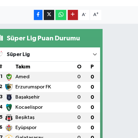
-
+
A
A
Süper Lig Puan Durumu
Süper Lig
#
Takım
O
P
1
Amed
0
0
2
Erzurumspor FK
0
0
3
Başakşehir
0
0
4
Kocaelispor
0
0
5
Beşiktaş
0
0
6
Eyüpspor
0
0
7
Galatasaray
0
0