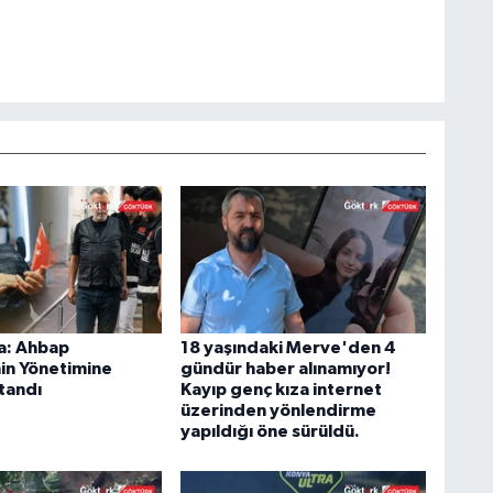
a: Ahbap
18 yaşındaki Merve'den 4
in Yönetimine
gündür haber alınamıyor!
tandı
Kayıp genç kıza internet
üzerinden yönlendirme
yapıldığı öne sürüldü.