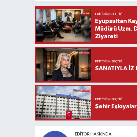
EDITÖRÜN SEÇTIĞI
Eyüpsultan Kay
Müdürü Uzm. Dr
Ziyareti
EDITÖRÜN SEÇTIĞI
SANATIYLA İZ 
EDITÖRÜN SEÇTIĞI
Şehir Eşkıyala
EDITÖR HAKKINDA