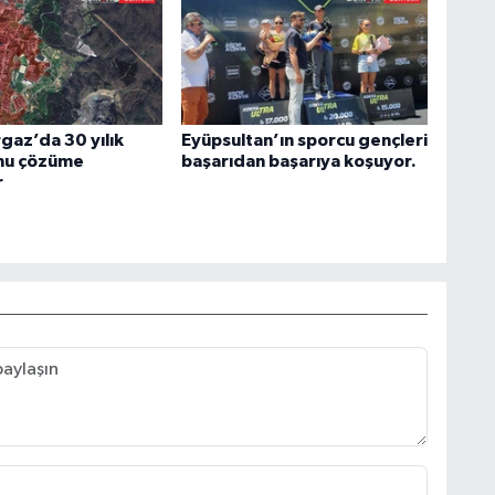
az’da 30 yılık
Eyüpsultan’ın sporcu gençleri
nu çözüme
başarıdan başarıya koşuyor.
r