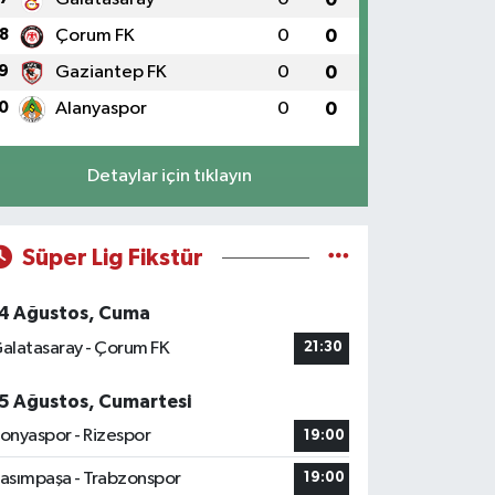
8
Çorum FK
0
0
9
Gaziantep FK
0
0
0
Alanyaspor
0
0
Detaylar için tıklayın
Süper Lig Fikstür
4 Ağustos, Cuma
alatasaray - Çorum FK
21:30
5 Ağustos, Cumartesi
onyaspor - Rizespor
19:00
asımpaşa - Trabzonspor
19:00