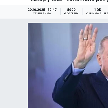
KEMERBURGAZ
20.10.2025 - 10:47
5900
1 DK
YAYINLANMA
GÖSTERIM
OKUNMA SÜRES
KÜLTÜR - SANAT
MAGAZİN
ÖZEL HABER
SAĞLIK
SPOR
TEKNOLOJİ
TİCARET
YAŞAM