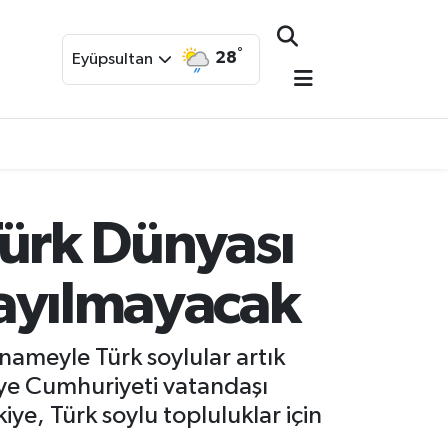
°
28
Eyüpsultan
ürk Dünyası
 sayılmayacak
ameyle Türk soylular artık
iye Cumhuriyeti vatandaşı
ye, Türk soylu topluluklar için