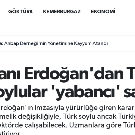
GÖKTÜRK
KEMERBURGAZ
EKONOMİ
a: Ahbap Derneği'nin Yönetimine Kayyum Atandı
nı Erdoğan'dan T
soylular 'yabancı'
oğan’ın imzasıyla yürürlüğe giren kararn
elik değişikliğiyle, Türk soylu ancak Türk
ektörde çalışabilecek. Uzmanlara göre Türki
iriyor.