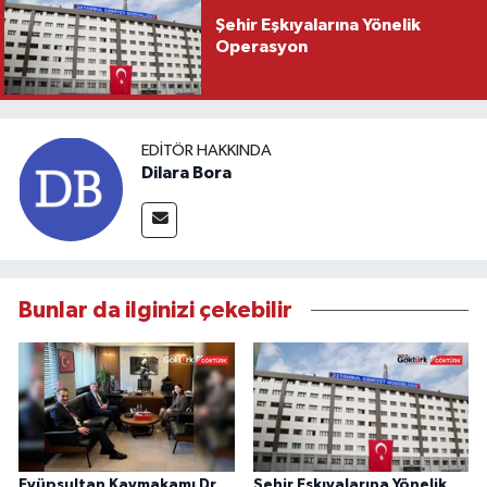
Şehir Eşkıyalarına Yönelik
Operasyon
EDITÖR HAKKINDA
Dilara Bora
Bunlar da ilginizi çekebilir
Eyüpsultan Kaymakamı Dr.
Şehir Eşkıyalarına Yönelik