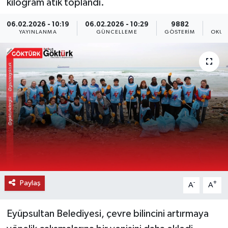
kilogram atık toplandı.
KEMERBURGAZ
06.02.2026 - 10:19
06.02.2026 - 10:29
9882
YAYINLANMA
GÜNCELLEME
GÖSTERIM
OKUN
KÜLTÜR - SANAT
MAGAZİN
ÖZEL HABER
SAĞLIK
SPOR
TEKNOLOJİ
Paylaş
-
+
A
A
TİCARET
Eyüpsultan Belediyesi, çevre bilincini artırmaya
YAŞAM