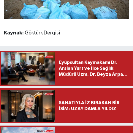
Kaynak:
Göktürk Dergisi
Eyüpsultan Kaymakamı Dr.
Arslan Yurt ve İlçe Sağlık
Müdürü Uzm. Dr. Beyza Arpacı
Saylar’dan Hayırlı Olsun
Ziyareti
SANATIYLA İZ BIRAKAN BİR
İSİM: UZAY DAMLA YILDIZ