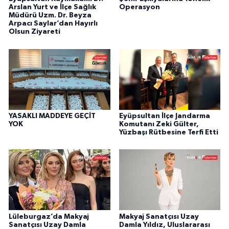
Arslan Yurt ve İlçe Sağlık
Operasyon
Müdürü Uzm. Dr. Beyza
Arpacı Saylar’dan Hayırlı
Olsun Ziyareti
YASAKLI MADDEYE GEÇİT
Eyüpsultan İlçe Jandarma
YOK
Komutanı Zeki Gülter,
Yüzbaşı Rütbesine Terfi Etti
Lüleburgaz’da Makyaj
Makyaj Sanatçısı Uzay
Sanatçısı Uzay Damla
Damla Yıldız, Uluslararası