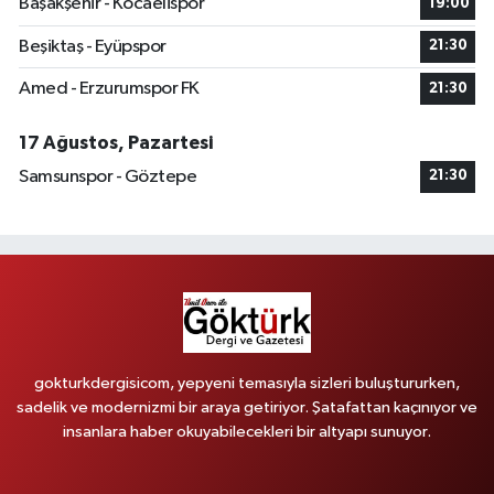
Başakşehir - Kocaelispor
19:00
Beşiktaş - Eyüpspor
21:30
Amed - Erzurumspor FK
21:30
17 Ağustos, Pazartesi
Samsunspor - Göztepe
21:30
gokturkdergisicom, yepyeni temasıyla sizleri buluştururken,
sadelik ve modernizmi bir araya getiriyor. Şatafattan kaçınıyor ve
insanlara haber okuyabilecekleri bir altyapı sunuyor.