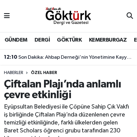
Anne Çocuk
Eyüpsultan Hava Durumu
BİLİM
Eyüpsultan Trafik Yoğunluk Haritası
GÜNDEM
DERGİ
GÖKTÜRK
KEMERBURGAZ
DERGİ
Süper Lig Puan Durumu ve Fikstür
12:10
Son Dakika: Ahbap Derneği'nin Yönetimine Kayyum Atandı
DÜNYA
Tüm Manşetler
HABERLER
ÖZEL HABER
Çiftalan Plajı’nda anlamlı
EĞİTİM
Son Dakika Haberleri
çevre etkinliği
EKONOMİ
Haber Arşivi
Eyüpsultan Belediyesi ile Çöpüne Sahip Çık Vakfı
iş birliğinde Çiftalan Plajı’nda düzenlenen çevre
GÖKTÜRK
temizliği etkinliğinde, farklı ülkelerden gelen
Baret Scholars öğrenci grubu tarafından 230
GÜNDEM