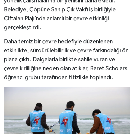
yönelik çalışmalarına bir yenisini daha ekledi.
Belediye, Çöpüne Sahip Çık Vakfı iş birliğiyle
Çiftalan Plajı’nda anlamlı bir çevre etkinliği
gerçekleştirdi.
Daha temiz bir çevre hedefiyle düzenlenen
etkinlikte, sürdürülebilirlik ve çevre farkındalığı ön
plana çıktı. Dalgalarla birlikte sahile vuran ve
çevre kirliliğine neden olan atıklar, Baret Scholars
öğrenci grubu tarafından titizlikle toplandı.