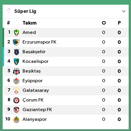
Süper Lig
#
Takım
O
P
1
Amed
0
0
2
Erzurumspor FK
0
0
3
Başakşehir
0
0
4
Kocaelispor
0
0
5
Beşiktaş
0
0
6
Eyüpspor
0
0
7
Galatasaray
0
0
8
Çorum FK
0
0
9
Gaziantep FK
0
0
10
Alanyaspor
0
0