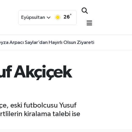
°
26
Eyüpsultan
yza Arpacı Saylar’dan Hayırlı Olsun Ziyareti
uf Akçiçek
e, eski futbolcusu Yusuf
lilerin kiralama talebi ise