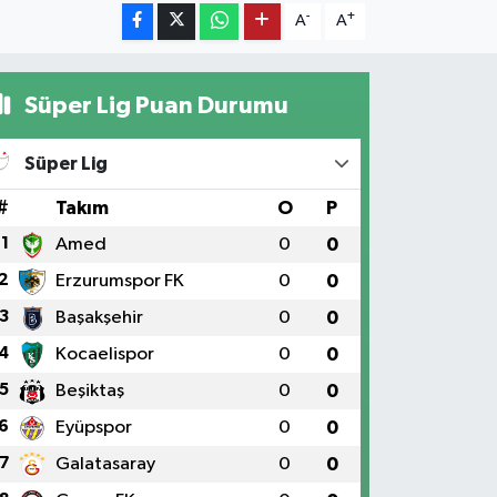
-
+
A
A
Süper Lig Puan Durumu
Süper Lig
#
Takım
O
P
1
Amed
0
0
2
Erzurumspor FK
0
0
3
Başakşehir
0
0
4
Kocaelispor
0
0
5
Beşiktaş
0
0
6
Eyüpspor
0
0
7
Galatasaray
0
0