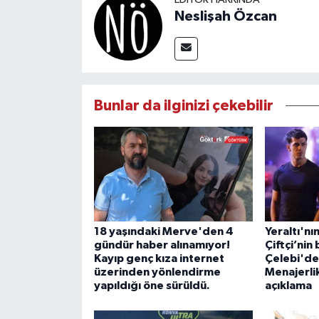
Neslişah Özcan
Bunlar da ilginizi çekebilir
18 yaşındaki Merve'den 4
Yeraltı'nı
gündür haber alınamıyor!
Çiftçi’nin
Kayıp genç kıza internet
Çelebi'de
üzerinden yönlendirme
Menajerlik
yapıldığı öne sürüldü.
açıklama