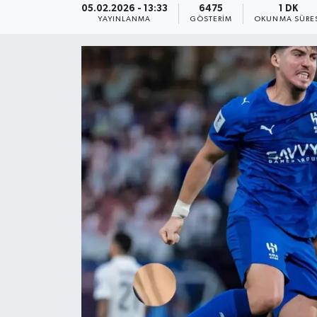
05.02.2026 - 13:33
6475
1 DK
YAYINLANMA
GÖSTERIM
OKUNMA SÜRE
KEMERBURGAZ
KÜLTÜR - SANAT
MAGAZİN
ÖZEL HABER
SAĞLIK
SPOR
TEKNOLOJİ
TİCARET
YAŞAM