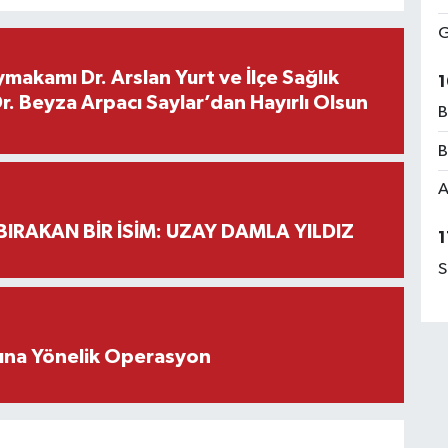
G
makamı Dr. Arslan Yurt ve İlçe Sağlık
1
. Beyza Arpacı Saylar’dan Hayırlı Olsun
B
B
A
BIRAKAN BİR İSİM: UZAY DAMLA YILDIZ
1
S
rına Yönelik Operasyon