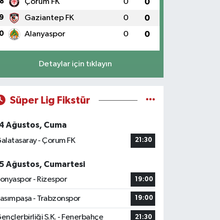
8
Çorum FK
0
0
9
Gaziantep FK
0
0
0
Alanyaspor
0
0
Detaylar için tıklayın
Süper Lig Fikstür
4 Ağustos, Cuma
alatasaray - Çorum FK
21:30
5 Ağustos, Cumartesi
onyaspor - Rizespor
19:00
asımpaşa - Trabzonspor
19:00
ençlerbirliği S.K. - Fenerbahçe
21:30