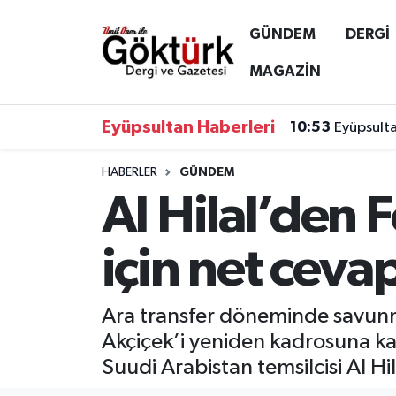
GÜNDEM
DERGİ
Anne Çocuk
Eyüpsultan Hava Durumu
MAGAZİN
BİLİM
Eyüpsultan Trafik Yoğunluk Haritası
Eyüpsultan Haberleri
10:53
Eyüpsulta
DERGİ
Süper Lig Puan Durumu ve Fikstür
HABERLER
GÜNDEM
Al Hilal’den 
DÜNYA
Tüm Manşetler
EĞİTİM
Son Dakika Haberleri
için net ceva
EKONOMİ
Haber Arşivi
Ara transfer döneminde savunm
GÖKTÜRK
Akçiçek’i yeniden kadrosuna katm
Suudi Arabistan temsilcisi Al Hil
GÜNDEM