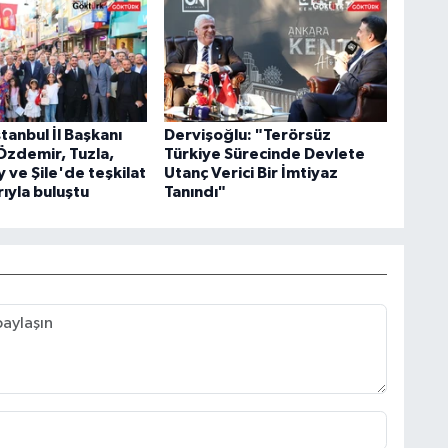
stanbul İl Başkanı
Dervişoğlu: "Terörsüz
Özdemir, Tuzla,
Türkiye Sürecinde Devlete
ve Şile'de teşkilat
Utanç Verici Bir İmtiyaz
ıyla buluştu
Tanındı"