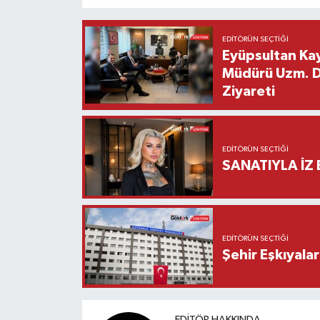
EDITÖRÜN SEÇTIĞI
Eyüpsultan Kay
Müdürü Uzm. Dr
Ziyareti
EDITÖRÜN SEÇTIĞI
SANATIYLA İZ 
EDITÖRÜN SEÇTIĞI
Şehir Eşkıyala
EDITÖR HAKKINDA