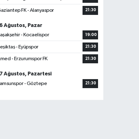
aziantep FK - Alanyaspor
21:30
6 Ağustos, Pazar
aşakşehir - Kocaelispor
19:00
eşiktaş - Eyüpspor
21:30
med - Erzurumspor FK
21:30
7 Ağustos, Pazartesi
amsunspor - Göztepe
21:30