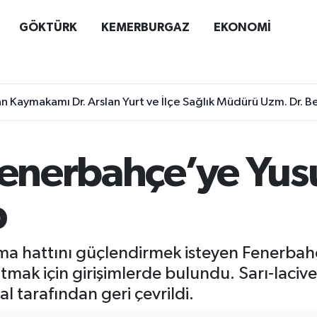
GÖKTÜRK
KEMERBURGAZ
EKONOMİ
n Kaymakamı Dr. Arslan Yurt ve İlçe Sağlık Müdürü Uzm. Dr. Be
Fenerbahçe’ye Yus
p
a hattını güçlendirmek isteyen Fenerbahç
ak için girişimlerde bulundu. Sarı-lacivert
al tarafından geri çevrildi.