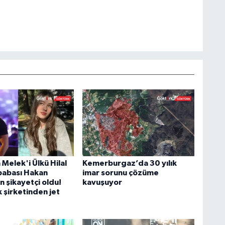
n Melek'i Ülkü Hilal
Kemerburgaz’da 30 yılık
 babası Hakan
imar sorunu çözüme
n şikayetçi oldu!
kavuşuyor
 şirketinden jet