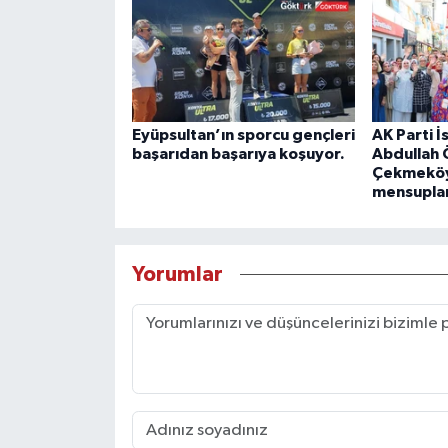
Eyüpsultan’ın sporcu gençleri
AK Parti İ
başarıdan başarıya koşuyor.
Abdullah 
Çekmeköy 
mensuplar
Yorumlar