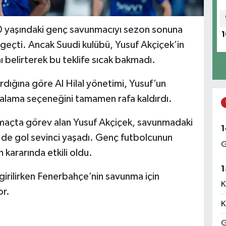
20 yaşındaki genç savunmacıyı sezon sonuna
1
a geçti. Ancak Suudi kulübü, Yusuf Akçiçek’in
ı belirterek bu teklife sıcak bakmadı.
ığına göre Al Hilal yönetimi, Yusuf’un
ralama seçeneğini tamamen rafa kaldırdı.
i maçta görev alan Yusuf Akçiçek, savunmadaki
1
ez de gol sevinci yaşadı. Genç futbolcunun
G
 kararında etkili oldu.
1
girilirken Fenerbahçe’nin savunma için
K
or.
K
G