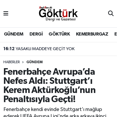
Anne Çocuk
Eyüpsultan Hava Durumu
BİLİM
Eyüpsultan Trafik Yoğunluk Haritası
GÜNDEM
DERGİ
GÖKTÜRK
KEMERBURGAZ
DERGİ
Süper Lig Puan Durumu ve Fikstür
16:12
YASAKLI MADDEYE GEÇİT YOK
DÜNYA
Tüm Manşetler
HABERLER
GÜNDEM
Fenerbahçe Avrupa’da
EĞİTİM
Son Dakika Haberleri
Nefes Aldı: Stuttgart’ı
EKONOMİ
Haber Arşivi
Kerem Aktürkoğlu’nun
Penaltısıyla Geçti!
GÖKTÜRK
Fenerbahçe kendi evinde Stuttgart'ı mağlup
GÜNDEM
ederek UEFA Avrupa Ligi'nde arka arkaya ikinci