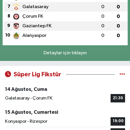
7
Galatasaray
0
0
8
Çorum FK
0
0
9
Gaziantep FK
0
0
10
Alanyaspor
0
0
Detaylar için tıklayın
Süper Lig Fikstür
14 Ağustos, Cuma
Galatasaray - Çorum FK
21:30
15 Ağustos, Cumartesi
Konyaspor - Rizespor
19:00