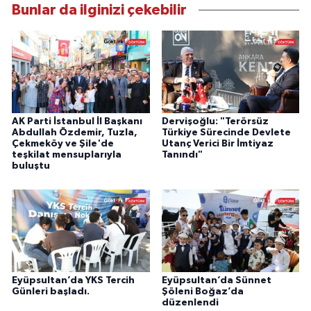
Bunlar da ilginizi çekebilir
AK Parti İstanbul İl Başkanı
Dervişoğlu: "Terörsüz
Abdullah Özdemir, Tuzla,
Türkiye Sürecinde Devlete
Çekmeköy ve Şile'de
Utanç Verici Bir İmtiyaz
teşkilat mensuplarıyla
Tanındı"
buluştu
Eyüpsultan’da YKS Tercih
Eyüpsultan’da Sünnet
Günleri başladı.
Şöleni Boğaz’da
düzenlendi