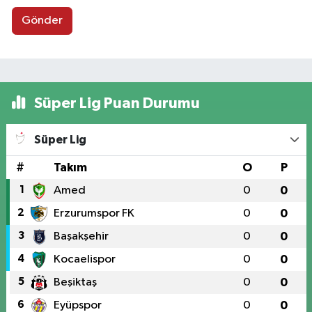
Gönder
Süper Lig Puan Durumu
Süper Lig
#
Takım
O
P
1
Amed
0
0
2
Erzurumspor FK
0
0
3
Başakşehir
0
0
4
Kocaelispor
0
0
5
Beşiktaş
0
0
6
Eyüpspor
0
0