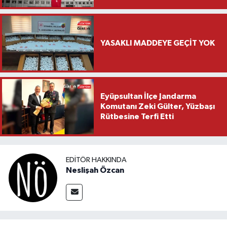
YASAKLI MADDEYE GEÇİT YOK
Eyüpsultan İlçe Jandarma
Komutanı Zeki Gülter, Yüzbaşı
Rütbesine Terfi Etti
EDITÖR HAKKINDA
Neslişah Özcan