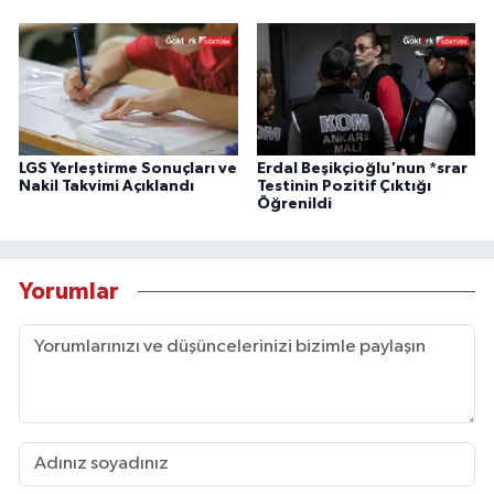
LGS Yerleştirme Sonuçları ve
Erdal Beşikçioğlu'nun *srar
Nakil Takvimi Açıklandı
Testinin Pozitif Çıktığı
Öğrenildi
Yorumlar