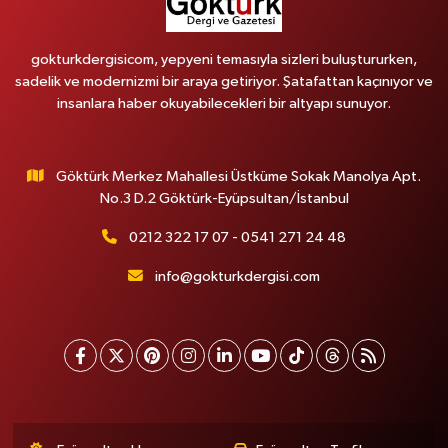
gokturkdergisicom, yepyeni temasıyla sizleri buluştururken,
sadelik ve modernizmi bir araya getiriyor. Şatafattan kaçınıyor ve
insanlara haber okuyabilecekleri bir altyapı sunuyor.
Göktürk Merkez Mahallesi Üstküme Sokak Manolya Apt.
No.3 D.2 Göktürk-Eyüpsultan/İstanbul
0212 322 17 07 - 0541 271 24 48
info@gokturkdergisi.com