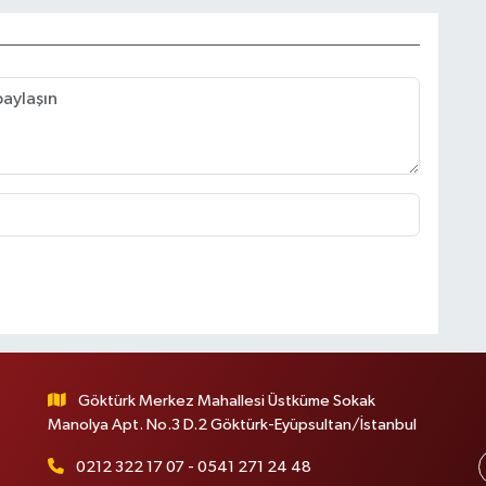
Göktürk Merkez Mahallesi Üstküme Sokak
Manolya Apt. No.3 D.2 Göktürk-Eyüpsultan/İstanbul
0212 322 17 07 - 0541 271 24 48