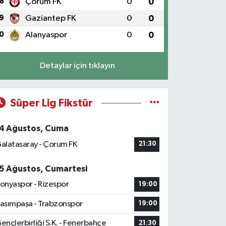
8
Çorum FK
0
0
9
Gaziantep FK
0
0
0
Alanyaspor
0
0
Detaylar için tıklayın
Süper Lig Fikstür
4 Ağustos, Cuma
alatasaray - Çorum FK
21:30
5 Ağustos, Cumartesi
onyaspor - Rizespor
19:00
asımpaşa - Trabzonspor
19:00
ençlerbirliği S.K. - Fenerbahçe
21:30