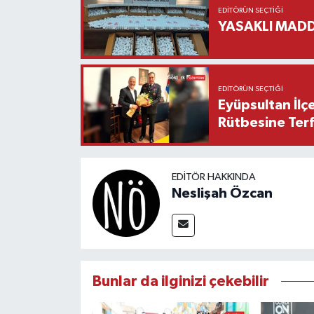
EDITÖRÜN SEÇTIĞI
YASAKLI MADD
EDITÖRÜN SEÇTIĞI
Eyüpsultan İlç
Rütbesine Terfi
EDITÖR HAKKINDA
Neslişah Özcan
Bunlar da ilginizi çekebilir