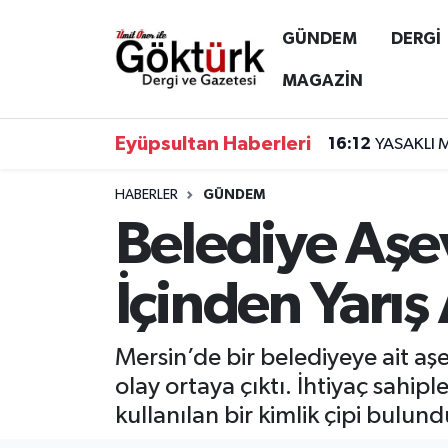
GÜNDEM
DERGİ
Anne Çocuk
Eyüpsultan Hava Durumu
MAGAZİN
BİLİM
Eyüpsultan Trafik Yoğunluk Haritası
Eyüpsultan Haberleri
16:12
YASAKLI 
DERGİ
Süper Lig Puan Durumu ve Fikstür
HABERLER
GÜNDEM
Belediye Aşe
DÜNYA
Tüm Manşetler
EĞİTİM
Son Dakika Haberleri
İçinden Yarış 
EKONOMİ
Haber Arşivi
Mersin’de bir belediyeye ait aş
GÖKTÜRK
olay ortaya çıktı. İhtiyaç sahi
kullanılan bir kimlik çipi bulun
GÜNDEM