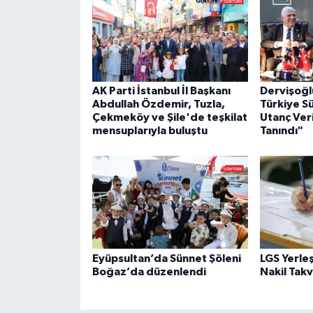
AK Parti İstanbul İl Başkanı
Dervişoğl
Abdullah Özdemir, Tuzla,
Türkiye S
Çekmeköy ve Şile'de teşkilat
Utanç Veri
mensuplarıyla buluştu
Tanındı"
Eyüpsultan’da Sünnet Şöleni
LGS Yerle
Boğaz’da düzenlendi
Nakil Takv