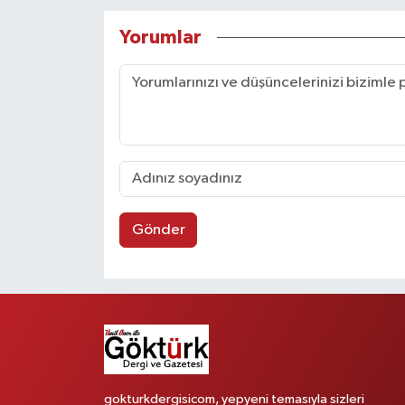
Yorumlar
Gönder
gokturkdergisicom, yepyeni temasıyla sizleri