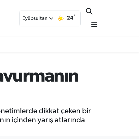
°
24
Eyüpsultan
Kavurmanın
denetimlerde dikkat çeken bir
nın içinden yarış atlarında