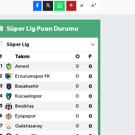
-
+
A
A
Süper Lig Puan Durumu
Süper Lig
#
Takım
O
P
1
Amed
0
0
2
Erzurumspor FK
0
0
3
Başakşehir
0
0
4
Kocaelispor
0
0
5
Beşiktaş
0
0
6
Eyüpspor
0
0
7
Galatasaray
0
0