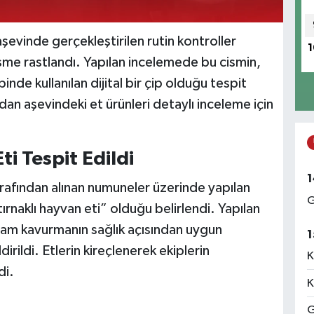
aşevinde gerçekleştirilen rutin kontroller
1
isme rastlandı. Yapılan incelemede bu cismin,
ibinde kullanılan dijital bir çip olduğu tespit
dan aşevindeki et ürünleri detaylı inceleme için
i Tespit Edildi
1
rafından alınan numuneler üzerinde yapılan
G
tırnaklı hayvan eti” olduğu belirlendi. Yapılan
ram kavurmanın sağlık açısından uygun
1
irildi. Etlerin kireçlenerek ekiplerin
K
di.
K
G