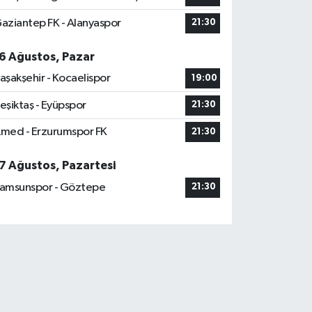
aziantep FK - Alanyaspor
21:30
6 Ağustos, Pazar
aşakşehir - Kocaelispor
19:00
eşiktaş - Eyüpspor
21:30
med - Erzurumspor FK
21:30
7 Ağustos, Pazartesi
amsunspor - Göztepe
21:30