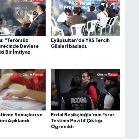
u: "Terörsüz
Eyüpsultan’da YKS Tercih
ürecinde Devlete
Günleri başladı.
ci Bir İmtiyaz
ştirme Sonuçları ve
Erdal Beşikçioğlu'nun *srar
imi Açıklandı
Testinin Pozitif Çıktığı
Öğrenildi