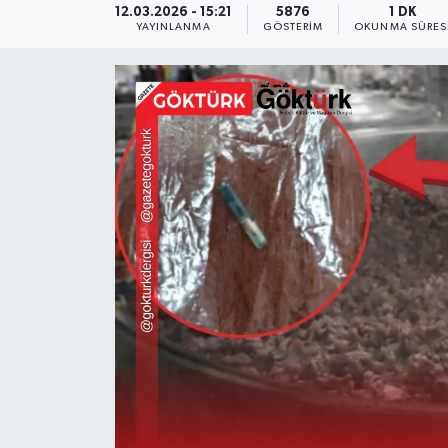
12.03.2026 - 15:21
5876
1 DK
YAYINLANMA
GÖSTERIM
OKUNMA SÜRES
KEMERBURGAZ
KÜLTÜR - SANAT
MAGAZİN
ÖZEL HABER
SAĞLIK
SPOR
TEKNOLOJİ
TİCARET
YAŞAM