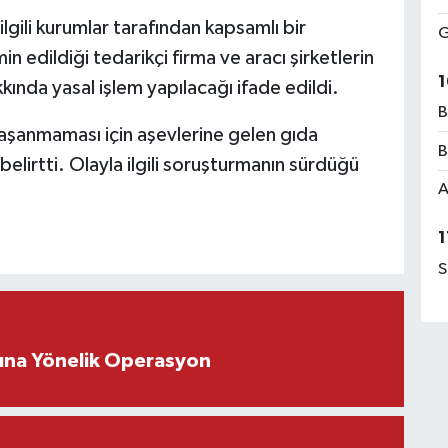
lgili kurumlar tarafından kapsamlı bir
G
 edildiği tedarikçi firma ve aracı şirketlerin
1
kkında yasal işlem yapılacağı ifade edildi.
B
yaşanmaması için aşevlerine gelen gıda
B
belirtti. Olayla ilgili soruşturmanın sürdüğü
A
1
S
rına Yönelik Operasyon