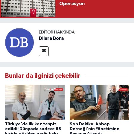
Operasyon
EDITÖR HAKKINDA
Dilara Bora
Bunlar da ilginizi çekebilir
Türkiye'de ilk kez tespit
Son Dakika: Ahbap
edildi! Dünyada sadece 68
Derneği'nin Yönetimine
kişide görülen nadir kalp
Kayyum Atandı