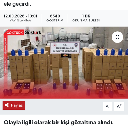
ele geçirdi.
KEMERBURGAZ
12.03.2026 - 13:01
6540
1 DK
YAYINLANMA
GÖSTERIM
OKUNMA SÜRESI
KÜLTÜR - SANAT
MAGAZİN
ÖZEL HABER
SAĞLIK
SPOR
TEKNOLOJİ
Paylaş
-
+
A
A
TİCARET
Olayla ilgili olarak bir kişi gözaltına alındı.
YAŞAM