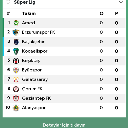
Süper Lig
#
Takım
O
P
1
Amed
0
0
2
Erzurumspor FK
0
0
3
Başakşehir
0
0
4
Kocaelispor
0
0
5
Beşiktaş
0
0
6
Eyüpspor
0
0
7
Galatasaray
0
0
8
Çorum FK
0
0
9
Gaziantep FK
0
0
10
Alanyaspor
0
0
Detaylar için tıklayın