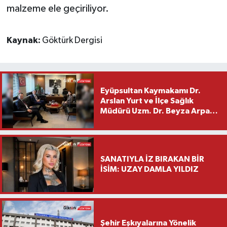
malzeme ele geçiriliyor.
Kaynak:
Göktürk Dergisi
Eyüpsultan Kaymakamı Dr.
Arslan Yurt ve İlçe Sağlık
Müdürü Uzm. Dr. Beyza Arpacı
Saylar’dan Hayırlı Olsun
Ziyareti
SANATIYLA İZ BIRAKAN BİR
İSİM: UZAY DAMLA YILDIZ
Şehir Eşkıyalarına Yönelik