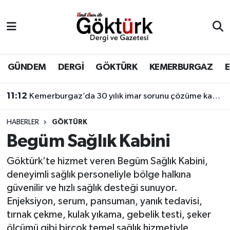
Anne Çocuk
Eyüpsultan Hava Durumu
BİLİM
Eyüpsultan Trafik Yoğunluk Haritası
GÜNDEM
DERGİ
GÖKTÜRK
KEMERBURGAZ
DERGİ
Süper Lig Puan Durumu ve Fikstür
11:12
Kemerburgaz’da 30 yılık imar sorunu çözüme kavuşuyor
DÜNYA
Tüm Manşetler
HABERLER
GÖKTÜRK
Begüm Sağlık Kabini
EĞİTİM
Son Dakika Haberleri
Göktürk’te hizmet veren Begüm Sağlık Kabini,
EKONOMİ
Haber Arşivi
deneyimli sağlık personeliyle bölge halkına
güvenilir ve hızlı sağlık desteği sunuyor.
GÖKTÜRK
Enjeksiyon, serum, pansuman, yanık tedavisi,
tırnak çekme, kulak yıkama, gebelik testi, şeker
GÜNDEM
ölçümü gibi birçok temel sağlık hizmetiyle