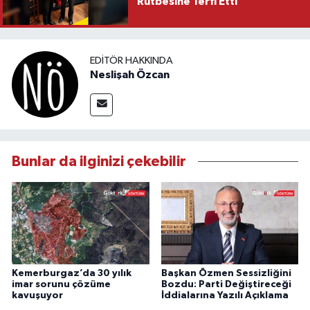
Rütbesine Terfi Etti
EDITÖR HAKKINDA
Neslişah Özcan
Bunlar da ilginizi çekebilir
Kemerburgaz’da 30 yılık
Başkan Özmen Sessizliğini
imar sorunu çözüme
Bozdu: Parti Değiştireceği
kavuşuyor
İddialarına Yazılı Açıklama