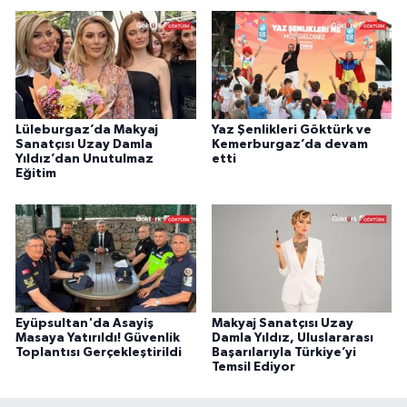
Lüleburgaz’da Makyaj
Yaz Şenlikleri Göktürk ve
Sanatçısı Uzay Damla
Kemerburgaz’da devam
Yıldız’dan Unutulmaz
etti
Eğitim
Eyüpsultan'da Asayiş
Makyaj Sanatçısı Uzay
Masaya Yatırıldı! Güvenlik
Damla Yıldız, Uluslararası
Toplantısı Gerçekleştirildi
Başarılarıyla Türkiye’yi
Temsil Ediyor