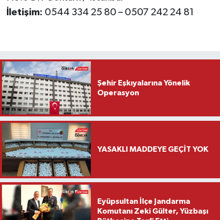
İletişim:
0544 334 25 80 – 0507 242 24 81
Şehir Eşkıyalarına Yönelik
Operasyon
YASAKLI MADDEYE GEÇİT YOK
Eyüpsultan İlçe Jandarma
Komutanı Zeki Gülter, Yüzbaşı