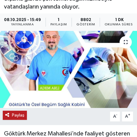
vatandaşların yanında oluyor.
KEMERBURGAZ
08.10.2025 - 15:49
1
8802
1 DK
YAYINLANMA
PAYLAŞIM
GÖSTERIM
OKUNMA SÜRESI
KÜLTÜR - SANAT
MAGAZİN
ÖZEL HABER
SAĞLIK
SPOR
TEKNOLOJİ
Paylaş
-
+
A
A
TİCARET
Göktürk Merkez Mahallesi’nde faaliyet gösteren
YAŞAM