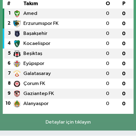
#
Takım
O
P
1
Amed
0
0
2
Erzurumspor FK
0
0
3
Başakşehir
0
0
4
Kocaelispor
0
0
5
Beşiktaş
0
0
6
Eyüpspor
0
0
7
Galatasaray
0
0
8
Çorum FK
0
0
9
Gaziantep FK
0
0
10
Alanyaspor
0
0
Detaylar için tıklayın