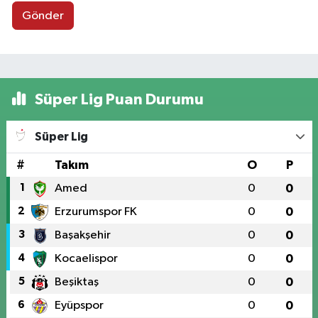
Gönder
Süper Lig Puan Durumu
Süper Lig
#
Takım
O
P
1
Amed
0
0
2
Erzurumspor FK
0
0
3
Başakşehir
0
0
4
Kocaelispor
0
0
5
Beşiktaş
0
0
6
Eyüpspor
0
0