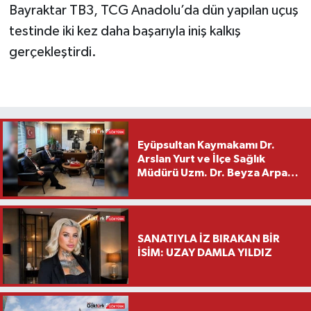
Bayraktar TB3, TCG Anadolu’da dün yapılan uçuş
testinde iki kez daha başarıyla iniş kalkış
gerçekleştirdi.
Eyüpsultan Kaymakamı Dr.
Arslan Yurt ve İlçe Sağlık
Müdürü Uzm. Dr. Beyza Arpacı
Saylar’dan Hayırlı Olsun
Ziyareti
SANATIYLA İZ BIRAKAN BİR
İSİM: UZAY DAMLA YILDIZ