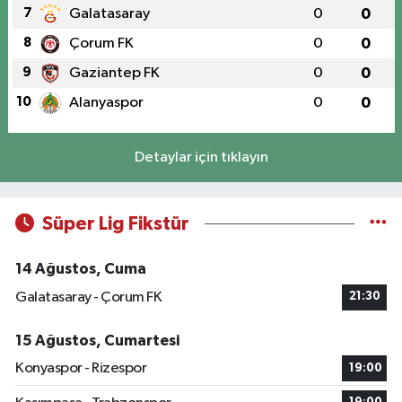
7
Galatasaray
0
0
8
Çorum FK
0
0
9
Gaziantep FK
0
0
10
Alanyaspor
0
0
Detaylar için tıklayın
Süper Lig Fikstür
14 Ağustos, Cuma
Galatasaray - Çorum FK
21:30
15 Ağustos, Cumartesi
Konyaspor - Rizespor
19:00