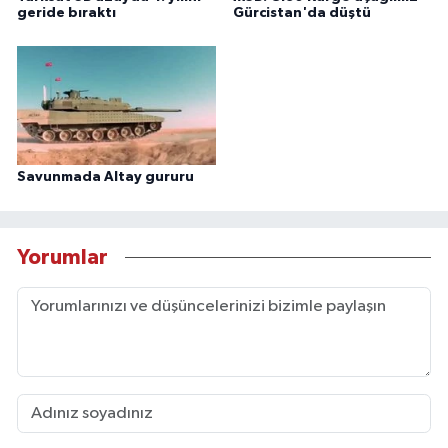
geride bıraktı
Gürcistan'da düştü
Savunmada Altay gururu
Yorumlar