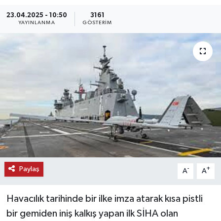
23.04.2025 - 10:50
3161
KEMERBURGAZ
YAYINLANMA
GÖSTERIM
KÜLTÜR - SANAT
MAGAZİN
ÖZEL HABER
SAĞLIK
SPOR
TEKNOLOJİ
Paylaş
-
+
A
A
TİCARET
Havacılık tarihinde bir ilke imza atarak kısa pistli
bir gemiden iniş kalkış yapan ilk SİHA olan
YAŞAM