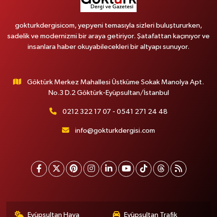
gokturkdergisicom, yepyeni temasıyla sizleri buluştururken,
sadelik ve modernizmi bir araya getiriyor. Şatafattan kaçınıyor ve
insanlara haber okuyabilecekleri bir altyapı sunuyor.
Göktürk Merkez Mahallesi Üstküme Sokak Manolya Apt.
No.3 D.2 Göktürk-Eyüpsultan/İstanbul
0212 322 17 07 - 0541 271 24 48
info@gokturkdergisi.com
Eyüpsultan Hava
Eyüpsultan Trafik