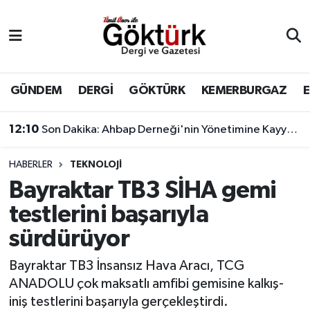
Anne Çocuk
Eyüpsultan Hava Durumu
BİLİM
Eyüpsultan Trafik Yoğunluk Haritası
GÜNDEM
DERGİ
GÖKTÜRK
KEMERBURGAZ
DERGİ
Süper Lig Puan Durumu ve Fikstür
12:10
Son Dakika: Ahbap Derneği'nin Yönetimine Kayyum Atandı
DÜNYA
Tüm Manşetler
HABERLER
TEKNOLOJİ
Bayraktar TB3 SİHA gemi
EĞİTİM
Son Dakika Haberleri
testlerini başarıyla
EKONOMİ
Haber Arşivi
sürdürüyor
GÖKTÜRK
Bayraktar TB3 İnsansız Hava Aracı, TCG
ANADOLU çok maksatlı amfibi gemisine kalkış-
GÜNDEM
iniş testlerini başarıyla gerçekleştirdi.