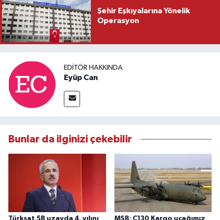
Şehir Eşkıyalarına Yönelik
Operasyon
EDITÖR HAKKINDA
Eyüp Can
Bunlar da ilginizi çekebilir
Türksat 5B uzayda 4. yılını
MSB: C130 Kargo uçağımız