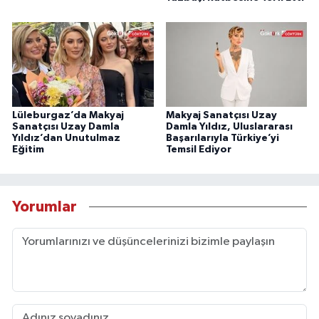
Lüleburgaz’da Makyaj
Makyaj Sanatçısı Uzay
Sanatçısı Uzay Damla
Damla Yıldız, Uluslararası
Yıldız’dan Unutulmaz
Başarılarıyla Türkiye’yi
Eğitim
Temsil Ediyor
Yorumlar