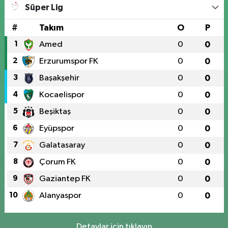
Süper Lig
#
Takım
O
P
1
Amed
0
0
2
Erzurumspor FK
0
0
3
Başakşehir
0
0
4
Kocaelispor
0
0
5
Beşiktaş
0
0
6
Eyüpspor
0
0
7
Galatasaray
0
0
8
Çorum FK
0
0
9
Gaziantep FK
0
0
10
Alanyaspor
0
0
Detaylar için tıklayın