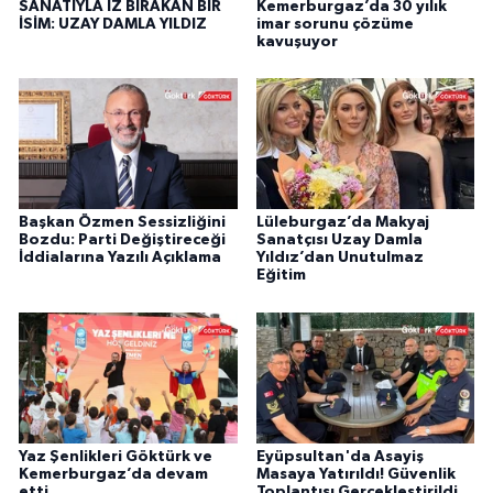
SANATIYLA İZ BIRAKAN BİR
Kemerburgaz’da 30 yılık
İSİM: UZAY DAMLA YILDIZ
imar sorunu çözüme
kavuşuyor
Başkan Özmen Sessizliğini
Lüleburgaz’da Makyaj
Bozdu: Parti Değiştireceği
Sanatçısı Uzay Damla
İddialarına Yazılı Açıklama
Yıldız’dan Unutulmaz
Eğitim
Yaz Şenlikleri Göktürk ve
Eyüpsultan'da Asayiş
Kemerburgaz’da devam
Masaya Yatırıldı! Güvenlik
etti
Toplantısı Gerçekleştirildi