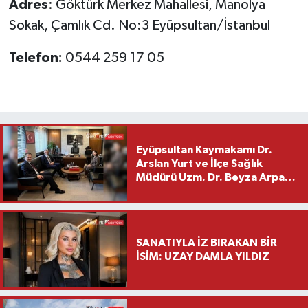
Adres
: Göktürk Merkez Mahallesi, Manolya
Sokak, Çamlık Cd. No:3 Eyüpsultan/İstanbul
Telefon:
0544 259 17 05
Eyüpsultan Kaymakamı Dr.
Arslan Yurt ve İlçe Sağlık
Müdürü Uzm. Dr. Beyza Arpacı
Saylar’dan Hayırlı Olsun
Ziyareti
SANATIYLA İZ BIRAKAN BİR
İSİM: UZAY DAMLA YILDIZ