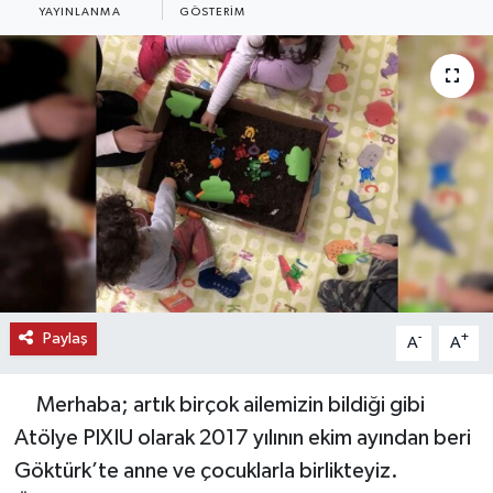
YAYINLANMA
GÖSTERIM
KEMERBURGAZ
KÜLTÜR - SANAT
MAGAZİN
ÖZEL HABER
SAĞLIK
SPOR
Paylaş
-
+
A
A
TEKNOLOJİ
Merhaba; artık birçok ailemizin bildiği gibi
TİCARET
Atölye PIXIU olarak 2017 yılının ekim ayından beri
Göktürk’te anne ve çocuklarla birlikteyiz.
YAŞAM