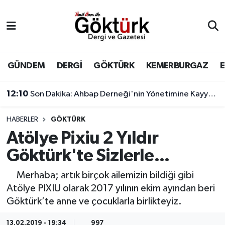
Anne Çocuk
Eyüpsultan Hava Durumu
BİLİM
Eyüpsultan Trafik Yoğunluk Haritası
GÜNDEM
DERGİ
GÖKTÜRK
KEMERBURGAZ
DERGİ
Süper Lig Puan Durumu ve Fikstür
12:10
Son Dakika: Ahbap Derneği'nin Yönetimine Kayyum Atandı
DÜNYA
Tüm Manşetler
HABERLER
GÖKTÜRK
Atölye Pixiu 2 Yıldır
EĞİTİM
Son Dakika Haberleri
Göktürk'te Sizlerle...
EKONOMİ
Haber Arşivi
Merhaba; artık birçok ailemizin bildiği gibi
Atölye PIXIU olarak 2017 yılının ekim ayından beri
GÖKTÜRK
Göktürk’te anne ve çocuklarla birlikteyiz.
GÜNDEM
13.02.2019 - 19:34
997