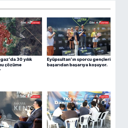
az’da 30 yılık
Eyüpsultan’ın sporcu gençleri
nu çözüme
başarıdan başarıya koşuyor.
r