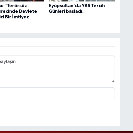
u: "Terörsüz
Eyüpsultan’da YKS Tercih
ürecinde Devlete
Günleri başladı.
ci Bir İmtiyaz