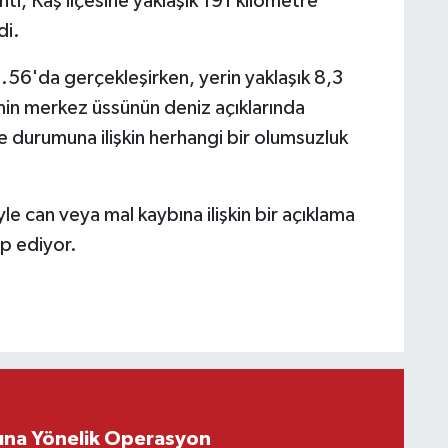
ıntı, Kaş ilçesine yaklaşık 191 kilometre
di.
56'da gerçekleşirken, yerin yaklaşık 8,3
min merkez üssünün deniz açıklarında
 durumuna ilişkin herhangi bir olumsuzluk
e can veya mal kaybına ilişkin bir açıklama
ip ediyor.
rına Yönelik Operasyon