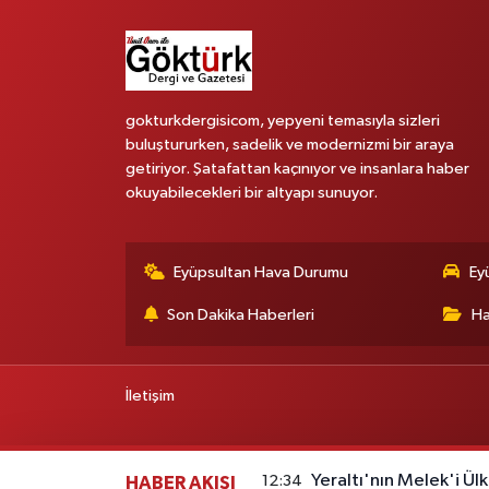
gokturkdergisicom, yepyeni temasıyla sizleri
buluştururken, sadelik ve modernizmi bir araya
getiriyor. Şatafattan kaçınıyor ve insanlara haber
okuyabilecekleri bir altyapı sunuyor.
Eyüpsultan Hava Durumu
Ey
Son Dakika Haberleri
Ha
İletişim
Yeraltı'nın Melek'i Ülk
12:34
HABER AKIŞI