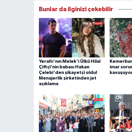
Bunlar da ilginizi çekebilir
Yeraltı'nın Melek'i Ülkü Hilal
Kemerburg
Çiftçi’nin babası Hakan
imar soru
Çelebi'den şikayetçi oldu!
kavuşuyo
Menajerlik şirketinden jet
açıklama