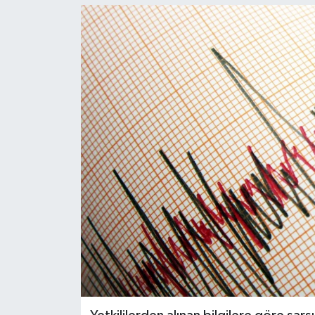
KEMERBURGAZ
KÜLTÜR - SANAT
MAGAZİN
ÖZEL HABER
SAĞLIK
SPOR
TEKNOLOJİ
TİCARET
YAŞAM