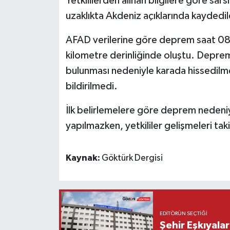
Yetkililerden alınan bilgilere göre sars
uzaklıkta Akdeniz açıklarında kaydedil
AFAD verilerine göre deprem saat 08.
kilometre derinliğinde oluştu. Depre
bulunması nedeniyle karada hissedilme
bildirilmedi.
İlk belirlemelere göre deprem nedeniyl
yapılmazken, yetkililer gelişmeleri tak
Kaynak:
Göktürk Dergisi
EDITÖRÜN SEÇTIĞI
Şehir Eşkıyala