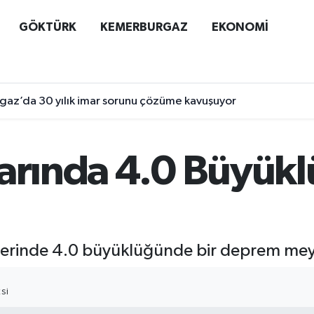
GÖKTÜRK
KEMERBURGAZ
EKONOMİ
az’da 30 yılık imar sorunu çözüme kavuşuyor
larında 4.0 Büyük
tlerinde 4.0 büyüklüğünde bir deprem mey
SI