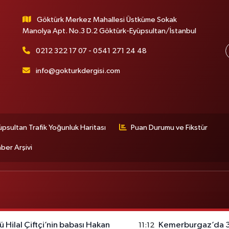
Göktürk Merkez Mahallesi Üstküme Sokak
Manolya Apt. No.3 D.2 Göktürk-Eyüpsultan/İstanbul
0212 322 17 07 - 0541 271 24 48
info@gokturkdergisi.com
üpsultan Trafik Yoğunluk Haritası
Puan Durumu ve Fikstür
ber Arşivi
ü Hilal Çiftçi’nin babası Hakan
Kemerburgaz’da 30
11:12