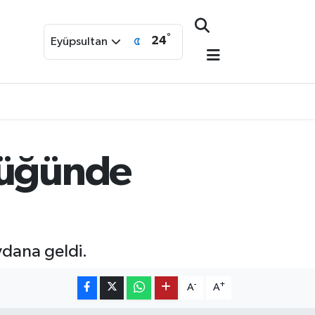
°
24
Eyüpsultan
lüğünde
dana geldi.
-
+
A
A