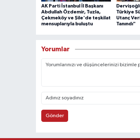
AK Parti İstanbul İl Başkanı
Dervişoğl
Abdullah Özdemir, Tuzla,
Türkiye S
Çekmeköy ve Şile'de teşkilat
Utanç Veri
mensuplarıyla buluştu
Tanındı"
Yorumlar
Gönder