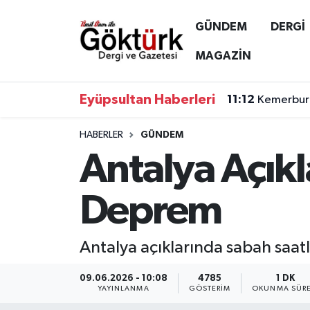
GÜNDEM
DERGİ
Anne Çocuk
Eyüpsultan Hava Durumu
MAGAZİN
BİLİM
Eyüpsultan Trafik Yoğunluk Haritası
Eyüpsultan Haberleri
11:12
Kemerburg
DERGİ
Süper Lig Puan Durumu ve Fikstür
HABERLER
GÜNDEM
Antalya Açık
DÜNYA
Tüm Manşetler
EĞİTİM
Son Dakika Haberleri
Deprem
EKONOMİ
Haber Arşivi
Antalya açıklarında sabah saa
GÖKTÜRK
09.06.2026 - 10:08
4785
1 DK
YAYINLANMA
GÖSTERIM
OKUNMA SÜRE
GÜNDEM