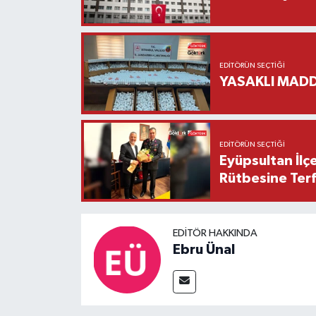
EDITÖRÜN SEÇTIĞI
YASAKLI MADD
EDITÖRÜN SEÇTIĞI
Eyüpsultan İlç
Rütbesine Terfi
EDITÖR HAKKINDA
Ebru Ünal