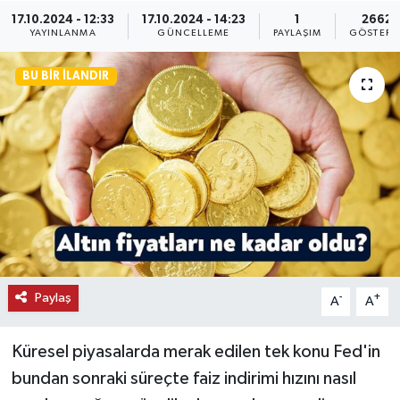
17.10.2024 - 12:33
17.10.2024 - 14:23
1
2662
KEMERBURGAZ
YAYINLANMA
GÜNCELLEME
PAYLAŞIM
GÖSTERI
KÜLTÜR - SANAT
BU BIR İLANDIR
MAGAZİN
ÖZEL HABER
SAĞLIK
SPOR
Paylaş
-
+
A
A
TEKNOLOJİ
Küresel piyasalarda merak edilen tek konu Fed'in
TİCARET
bundan sonraki süreçte faiz indirimi hızını nasıl
YAŞAM