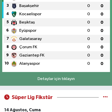
3
Başakşehir
0
0
4
Kocaelispor
0
0
5
Beşiktaş
0
0
6
Eyüpspor
0
0
7
Galatasaray
0
0
8
Çorum FK
0
0
9
Gaziantep FK
0
0
10
Alanyaspor
0
0
Detaylar için tıklayın
Süper Lig Fikstür
14 Ağustos, Cuma