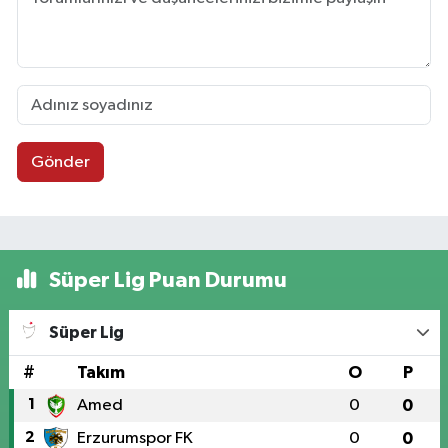
Gönder
Süper Lig Puan Durumu
Süper Lig
#
Takım
O
P
1
Amed
0
0
2
Erzurumspor FK
0
0