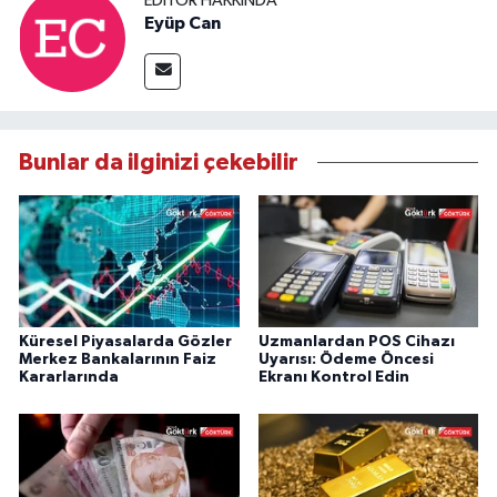
EDITÖR HAKKINDA
Eyüp Can
Bunlar da ilginizi çekebilir
Küresel Piyasalarda Gözler
Uzmanlardan POS Cihazı
Merkez Bankalarının Faiz
Uyarısı: Ödeme Öncesi
Kararlarında
Ekranı Kontrol Edin