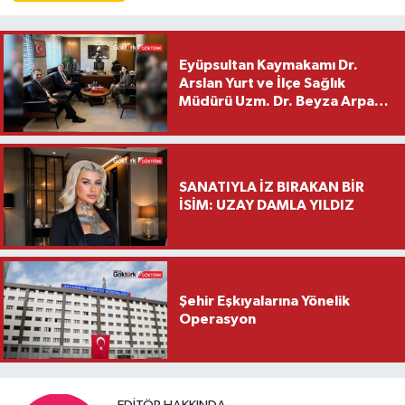
Eyüpsultan Kaymakamı Dr.
Arslan Yurt ve İlçe Sağlık
Müdürü Uzm. Dr. Beyza Arpacı
Saylar’dan Hayırlı Olsun
Ziyareti
SANATIYLA İZ BIRAKAN BİR
İSİM: UZAY DAMLA YILDIZ
Şehir Eşkıyalarına Yönelik
Operasyon