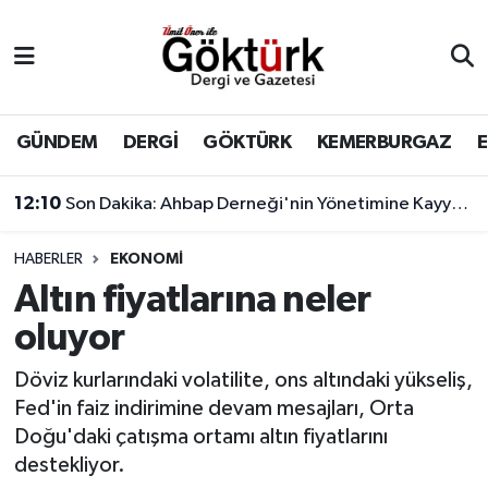
Anne Çocuk
Eyüpsultan Hava Durumu
BİLİM
Eyüpsultan Trafik Yoğunluk Haritası
GÜNDEM
DERGİ
GÖKTÜRK
KEMERBURGAZ
DERGİ
Süper Lig Puan Durumu ve Fikstür
12:10
Son Dakika: Ahbap Derneği'nin Yönetimine Kayyum Atandı
DÜNYA
Tüm Manşetler
HABERLER
EKONOMİ
Altın fiyatlarına neler
EĞİTİM
Son Dakika Haberleri
oluyor
EKONOMİ
Haber Arşivi
Döviz kurlarındaki volatilite, ons altındaki yükseliş,
Fed'in faiz indirimine devam mesajları, Orta
GÖKTÜRK
Doğu'daki çatışma ortamı altın fiyatlarını
destekliyor.
GÜNDEM