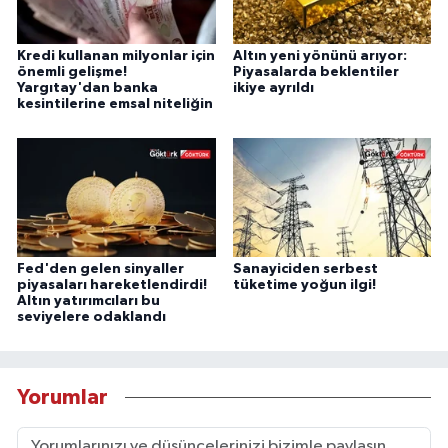
Kredi kullanan milyonlar için
Altın yeni yönünü arıyor:
önemli gelişme!
Piyasalarda beklentiler
Yargıtay'dan banka
ikiye ayrıldı
kesintilerine emsal niteliğin
Fed'den gelen sinyaller
Sanayiciden serbest
piyasaları hareketlendirdi!
tüketime yoğun ilgi!
Altın yatırımcıları bu
seviyelere odaklandı
Yorumlar