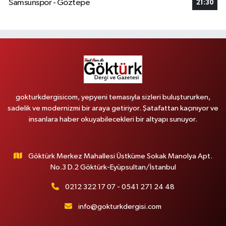
Samsunspor - Göztepe
21:30
gokturkdergisicom, yepyeni temasıyla sizleri buluştururken,
sadelik ve modernizmi bir araya getiriyor. Şatafattan kaçınıyor ve
insanlara haber okuyabilecekleri bir altyapı sunuyor.
Göktürk Merkez Mahallesi Üstküme Sokak Manolya Apt.
No.3 D.2 Göktürk-Eyüpsultan/İstanbul
0212 322 17 07 - 0541 271 24 48
info@gokturkdergisi.com