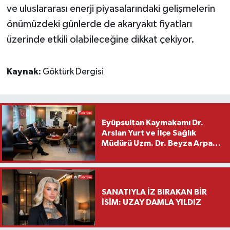
ve uluslararası enerji piyasalarındaki gelişmelerin
önümüzdeki günlerde de akaryakıt fiyatları
üzerinde etkili olabileceğine dikkat çekiyor.
Kaynak:
Göktürk Dergisi
Eyüpsultan Kaymakamı Dr.
Arslan Yurt ve İlçe Sağlık
Müdürü Uzm. Dr. Beyza Arpacı
Saylar’dan Hayırlı Olsun
Ziyareti
SANATIYLA İZ BIRAKAN BİR
İSİM: UZAY DAMLA YILDIZ