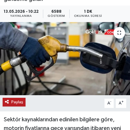
KEMERBURGAZ
13.05.2026 - 10:22
6588
1 DK
YAYINLANMA
GÖSTERIM
OKUNMA SÜRESI
KÜLTÜR - SANAT
MAGAZİN
ÖZEL HABER
SAĞLIK
SPOR
TEKNOLOJİ
Paylaş
-
+
A
A
TİCARET
Sektör kaynaklarından edinilen bilgilere göre,
motorin fiyatlarına gece yarısından itibaren yeni
YAŞAM