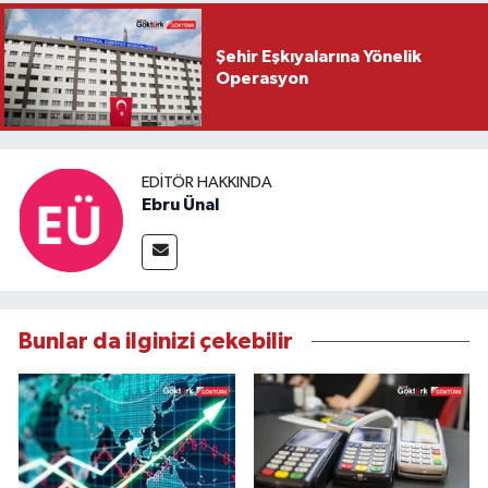
Şehir Eşkıyalarına Yönelik
Operasyon
EDITÖR HAKKINDA
Ebru Ünal
Bunlar da ilginizi çekebilir