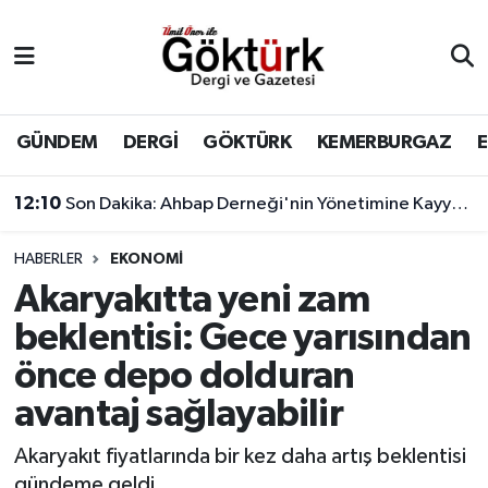
Anne Çocuk
Eyüpsultan Hava Durumu
BİLİM
Eyüpsultan Trafik Yoğunluk Haritası
GÜNDEM
DERGİ
GÖKTÜRK
KEMERBURGAZ
DERGİ
Süper Lig Puan Durumu ve Fikstür
12:10
Son Dakika: Ahbap Derneği'nin Yönetimine Kayyum Atandı
DÜNYA
Tüm Manşetler
HABERLER
EKONOMİ
Akaryakıtta yeni zam
EĞİTİM
Son Dakika Haberleri
beklentisi: Gece yarısından
EKONOMİ
Haber Arşivi
önce depo dolduran
avantaj sağlayabilir
GÖKTÜRK
Akaryakıt fiyatlarında bir kez daha artış beklentisi
GÜNDEM
gündeme geldi.