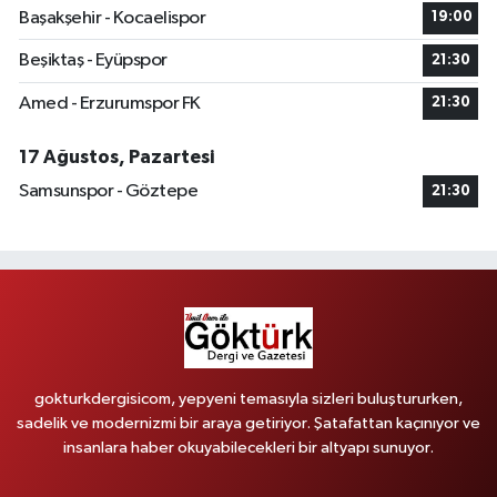
Başakşehir - Kocaelispor
19:00
Beşiktaş - Eyüpspor
21:30
Amed - Erzurumspor FK
21:30
17 Ağustos, Pazartesi
Samsunspor - Göztepe
21:30
gokturkdergisicom, yepyeni temasıyla sizleri buluştururken,
sadelik ve modernizmi bir araya getiriyor. Şatafattan kaçınıyor ve
insanlara haber okuyabilecekleri bir altyapı sunuyor.