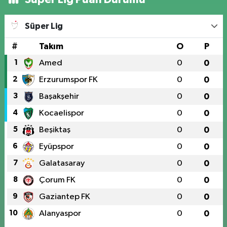
Süper Lig
#
Takım
O
P
1
Amed
0
0
2
Erzurumspor FK
0
0
3
Başakşehir
0
0
4
Kocaelispor
0
0
5
Beşiktaş
0
0
6
Eyüpspor
0
0
7
Galatasaray
0
0
8
Çorum FK
0
0
9
Gaziantep FK
0
0
10
Alanyaspor
0
0