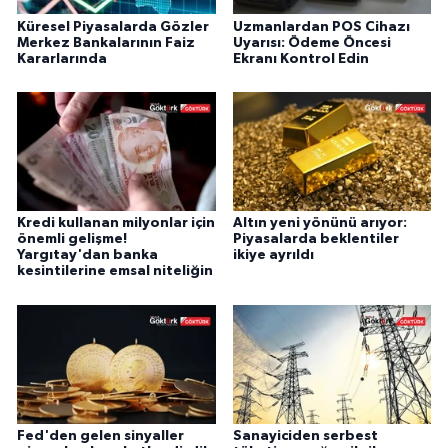
Küresel Piyasalarda Gözler
Uzmanlardan POS Cihazı
Merkez Bankalarının Faiz
Uyarısı: Ödeme Öncesi
Kararlarında
Ekranı Kontrol Edin
Kredi kullanan milyonlar için
Altın yeni yönünü arıyor:
önemli gelişme!
Piyasalarda beklentiler
Yargıtay'dan banka
ikiye ayrıldı
kesintilerine emsal niteliğin
Fed'den gelen sinyaller
Sanayiciden serbest