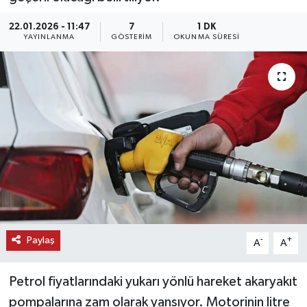
KEMERBURGAZ
22.01.2026 - 11:47
7
1 DK
YAYINLANMA
GÖSTERIM
OKUNMA SÜRESI
KÜLTÜR - SANAT
MAGAZİN
ÖZEL HABER
SAĞLIK
SPOR
TEKNOLOJİ
Paylaş
-
+
A
A
TİCARET
Petrol fiyatlarındaki yukarı yönlü hareket akaryakıt
pompalarına zam olarak yansıyor. Motorinin litre
YAŞAM