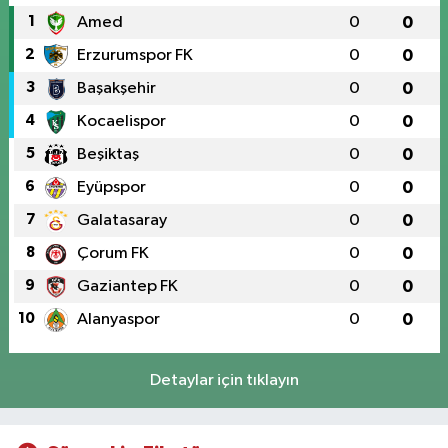
1
Amed
0
0
2
Erzurumspor FK
0
0
3
Başakşehir
0
0
4
Kocaelispor
0
0
5
Beşiktaş
0
0
6
Eyüpspor
0
0
7
Galatasaray
0
0
8
Çorum FK
0
0
9
Gaziantep FK
0
0
10
Alanyaspor
0
0
Detaylar için tıklayın