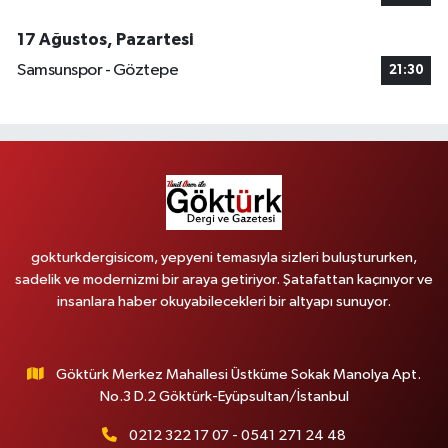
17 Ağustos, Pazartesi
Samsunspor - Göztepe
21:30
gokturkdergisicom, yepyeni temasıyla sizleri buluştururken,
sadelik ve modernizmi bir araya getiriyor. Şatafattan kaçınıyor ve
insanlara haber okuyabilecekleri bir altyapı sunuyor.
Göktürk Merkez Mahallesi Üstküme Sokak Manolya Apt.
No.3 D.2 Göktürk-Eyüpsultan/İstanbul
0212 322 17 07 - 0541 271 24 48