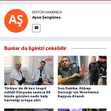
EDITÖR HAKKINDA
Ayşe Şengüneş
Bunlar da ilginizi çekebilir
Türkiye'de ilk kez tespit
Son Dakika: Ahbap
edildi! Dünyada sadece 68
Derneği'nin Yönetimine
kişide görülen nadir kalp
Kayyum Atandı
hastalığı ortaya çıktı