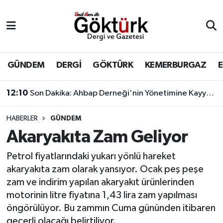
Anne Çocuk
Eyüpsultan Hava Durumu
BİLİM
Eyüpsultan Trafik Yoğunluk Haritası
GÜNDEM
DERGİ
GÖKTÜRK
KEMERBURGAZ
DERGİ
Süper Lig Puan Durumu ve Fikstür
12:10
Son Dakika: Ahbap Derneği'nin Yönetimine Kayyum Atandı
DÜNYA
Tüm Manşetler
HABERLER
GÜNDEM
Akaryakıta Zam Geliyor
EĞİTİM
Son Dakika Haberleri
Petrol fiyatlarındaki yukarı yönlü hareket
EKONOMİ
Haber Arşivi
akaryakıta zam olarak yansıyor. Ocak peş peşe
zam ve indirim yapılan akaryakıt ürünlerinden
GÖKTÜRK
motorinin litre fiyatına 1,43 lira zam yapılması
öngörülüyor. Bu zammın Cuma gününden itibaren
GÜNDEM
geçerli olacağı belirtiliyor.