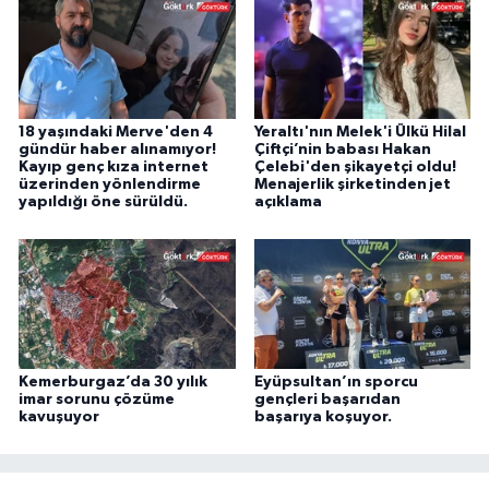
18 yaşındaki Merve'den 4
Yeraltı'nın Melek'i Ülkü Hilal
gündür haber alınamıyor!
Çiftçi’nin babası Hakan
Kayıp genç kıza internet
Çelebi'den şikayetçi oldu!
üzerinden yönlendirme
Menajerlik şirketinden jet
yapıldığı öne sürüldü.
açıklama
Kemerburgaz’da 30 yılık
Eyüpsultan’ın sporcu
imar sorunu çözüme
gençleri başarıdan
kavuşuyor
başarıya koşuyor.