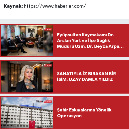
Kaynak:
https://www.haberler.com/
Eyüpsultan Kaymakamı Dr.
Arslan Yurt ve İlçe Sağlık
Müdürü Uzm. Dr. Beyza Arpacı
Saylar’dan Hayırlı Olsun
Ziyareti
SANATIYLA İZ BIRAKAN BİR
İSİM: UZAY DAMLA YILDIZ
Şehir Eşkıyalarına Yönelik
Operasyon