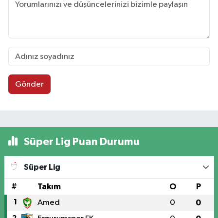
Gönder
Süper Lig Puan Durumu
Süper Lig
#
Takım
O
P
1
Amed
0
0