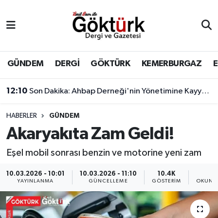
Anne Çocuk
Eyüpsultan Hava Durumu
BİLİM
Eyüpsultan Trafik Yoğunluk Haritası
GÜNDEM
DERGİ
GÖKTÜRK
KEMERBURGAZ
DERGİ
Süper Lig Puan Durumu ve Fikstür
12:10
Son Dakika: Ahbap Derneği'nin Yönetimine Kayyum Atandı
DÜNYA
Tüm Manşetler
HABERLER
GÜNDEM
Akaryakıta Zam Geldi!
EĞİTİM
Son Dakika Haberleri
Eşel mobil sonrası benzin ve motorine yeni zam
EKONOMİ
Haber Arşivi
10.03.2026 - 10:01
10.03.2026 - 11:10
10.4K
1
YAYINLANMA
GÜNCELLEME
GÖSTERIM
OKUNMA
GÖKTÜRK
GÜNDEM