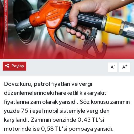
KEMERBURGAZ
KÜLTÜR - SANAT
MAGAZİN
ÖZEL HABER
Paylaş
-
+
A
A
SAĞLIK
Döviz kuru, petrol fiyatları ve vergi
SPOR
düzenlemelerindeki hareketlilik akaryakıt
fiyatlarına zam olarak yansıdı. Söz konusu zammın
TEKNOLOJİ
yüzde 75'i eşel mobil sistemiyle vergiden
TİCARET
karşılandı. Zammın benzinde 0.43 TL'si
motorinde ise 0,58 TL'si pompaya yansıdı.
YAŞAM