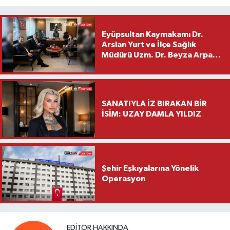
Eyüpsultan Kaymakamı Dr.
Arslan Yurt ve İlçe Sağlık
Müdürü Uzm. Dr. Beyza Arpacı
Saylar’dan Hayırlı Olsun
Ziyareti
SANATIYLA İZ BIRAKAN BİR
İSİM: UZAY DAMLA YILDIZ
Şehir Eşkıyalarına Yönelik
Operasyon
EDITÖR HAKKINDA