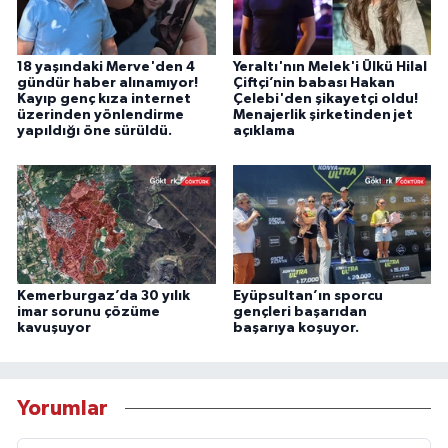
18 yaşındaki Merve'den 4
Yeraltı'nın Melek'i Ülkü Hilal
gündür haber alınamıyor!
Çiftçi’nin babası Hakan
Kayıp genç kıza internet
Çelebi'den şikayetçi oldu!
üzerinden yönlendirme
Menajerlik şirketinden jet
yapıldığı öne sürüldü.
açıklama
Kemerburgaz’da 30 yılık
Eyüpsultan’ın sporcu
imar sorunu çözüme
gençleri başarıdan
kavuşuyor
başarıya koşuyor.
Yorumlar