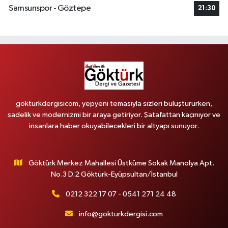
Samsunspor - Göztepe
21:30
gokturkdergisicom, yepyeni temasıyla sizleri buluştururken,
sadelik ve modernizmi bir araya getiriyor. Şatafattan kaçınıyor ve
insanlara haber okuyabilecekleri bir altyapı sunuyor.
Göktürk Merkez Mahallesi Üstküme Sokak Manolya Apt.
No.3 D.2 Göktürk-Eyüpsultan/İstanbul
0212 322 17 07 - 0541 271 24 48
info@gokturkdergisi.com