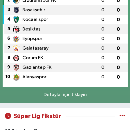
2
Erzurumspor FK
0
0
3
Başakşehir
0
0
4
Kocaelispor
0
0
5
Beşiktaş
0
0
6
Eyüpspor
0
0
7
Galatasaray
0
0
8
Çorum FK
0
0
9
Gaziantep FK
0
0
10
Alanyaspor
0
0
Detaylar için tıklayın
Süper Lig Fikstür