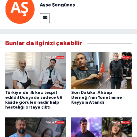
Ayşe Şengüneş
Bunlar da ilginizi çekebilir
Türkiye'de ilk kez tespit
Son Dakika: Ahbap
edildi! Dünyada sadece 68
Derneği'nin Yönetimine
kişide görülen nadir kalp
Kayyum Atandı
hastalığı ortaya çıktı