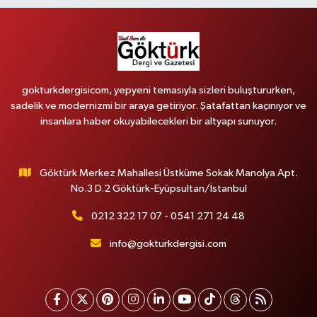
gokturkdergisicom, yepyeni temasıyla sizleri buluştururken,
sadelik ve modernizmi bir araya getiriyor. Şatafattan kaçınıyor ve
insanlara haber okuyabilecekleri bir altyapı sunuyor.
Göktürk Merkez Mahallesi Üstküme Sokak Manolya Apt.
No.3 D.2 Göktürk-Eyüpsultan/İstanbul
0212 322 17 07 - 0541 271 24 48
info@gokturkdergisi.com