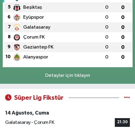
5
Beşiktaş
0
0
6
Eyüpspor
0
0
7
Galatasaray
0
0
8
Çorum FK
0
0
9
Gaziantep FK
0
0
10
Alanyaspor
0
0
Detaylar için tıklayın
Süper Lig Fikstür
14 Ağustos, Cuma
Galatasaray - Çorum FK
21:30