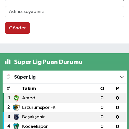
Gönder
Süper Lig Puan Durumu
Süper Lig
#
Takım
O
P
1
Amed
0
0
2
Erzurumspor FK
0
0
3
Başakşehir
0
0
4
Kocaelispor
0
0