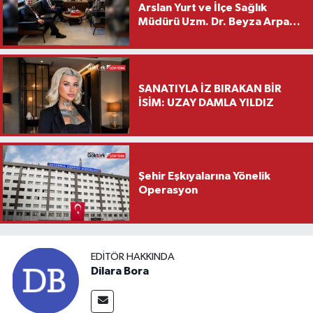
Arslan Yurt ve İlçe Sağlık
Müdürü Uzm. Dr. Beyza Arpacı
Saylar’dan Hayırlı Olsun
Ziyareti
SANATIYLA İZ BIRAKAN BİR
İSİM: UZAY DAMLA YILDIZ
Şehir Eşkıyalarına Yönelik
Operasyon
EDITÖR HAKKINDA
Dilara Bora