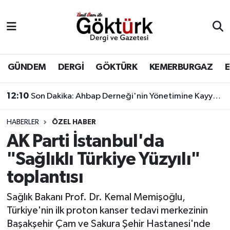
Anne Çocuk
Eyüpsultan Hava Durumu
BİLİM
Eyüpsultan Trafik Yoğunluk Haritası
GÜNDEM
DERGİ
GÖKTÜRK
KEMERBURGAZ
DERGİ
Süper Lig Puan Durumu ve Fikstür
12:10
Son Dakika: Ahbap Derneği'nin Yönetimine Kayyum Atandı
DÜNYA
Tüm Manşetler
HABERLER
ÖZEL HABER
AK Parti İstanbul'da
EĞİTİM
Son Dakika Haberleri
"Sağlıklı Türkiye Yüzyılı"
EKONOMİ
Haber Arşivi
toplantısı
GÖKTÜRK
Sağlık Bakanı Prof. Dr. Kemal Memişoğlu,
Türkiye'nin ilk proton kanser tedavi merkezinin
GÜNDEM
Başakşehir Çam ve Sakura Şehir Hastanesi'nde