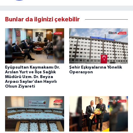
Bunlar da ilginizi çekebilir
Eyüpsultan Kaymakamı Dr.
Şehir Eşkıyalarına Yönelik
Arslan Yurt ve İlçe Sağlık
Operasyon
Müdürü Uzm. Dr. Beyza
Arpacı Saylar’dan Hayırlı
Olsun Ziyareti