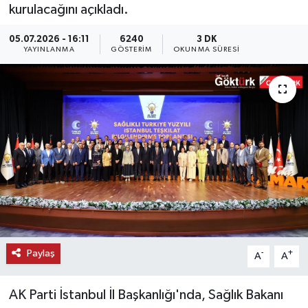
kurulacağını açıkladı.
KEMERBURGAZ
05.07.2026 - 16:11
6240
3 DK
YAYINLANMA
GÖSTERIM
OKUNMA SÜRESI
KÜLTÜR - SANAT
MAGAZİN
ÖZEL HABER
SAĞLIK
SPOR
TEKNOLOJİ
Paylaş
-
+
A
A
TİCARET
AK Parti İstanbul İl Başkanlığı'nda, Sağlık Bakanı
YAŞAM