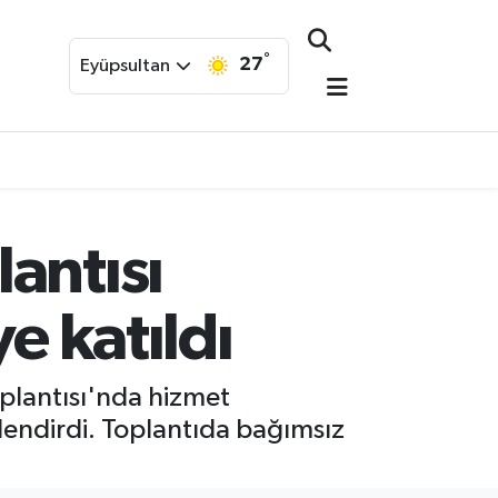
°
27
Eyüpsultan
antısı
e katıldı
oplantısı'nda hizmet
lendirdi. Toplantıda bağımsız