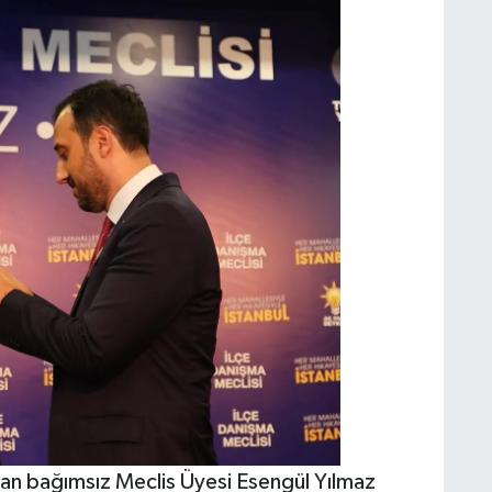
lan bağımsız Meclis Üyesi Esengül Yılmaz