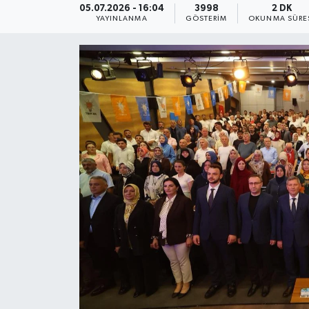
05.07.2026 - 16:04
3998
2 DK
YAYINLANMA
GÖSTERIM
OKUNMA SÜRE
KEMERBURGAZ
KÜLTÜR - SANAT
MAGAZİN
ÖZEL HABER
SAĞLIK
SPOR
TEKNOLOJİ
TİCARET
YAŞAM