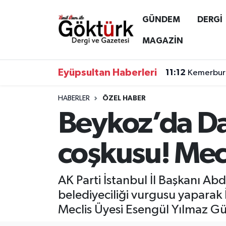
GÜNDEM
DERGİ
Anne Çocuk
Eyüpsultan Hava Durumu
MAGAZİN
BİLİM
Eyüpsultan Trafik Yoğunluk Haritası
Eyüpsultan Haberleri
11:12
Kemerburg
DERGİ
Süper Lig Puan Durumu ve Fikstür
HABERLER
ÖZEL HABER
Beykoz’da Da
DÜNYA
Tüm Manşetler
EĞİTİM
Son Dakika Haberleri
coşkusu! Mecl
EKONOMİ
Haber Arşivi
AK Parti İstanbul İl Başkanı A
GÖKTÜRK
belediyeciliği vurgusu yaparak
Meclis Üyesi Esengül Yılmaz Gül'
GÜNDEM