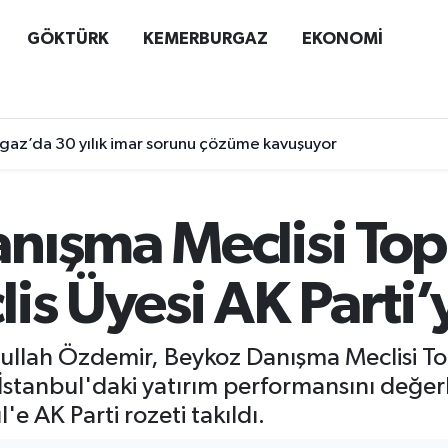
GÖKTÜRK
KEMERBURGAZ
EKONOMİ
az’da 30 yılık imar sorunu çözüme kavuşuyor
nışma Meclisi Topl
is Üyesi AK Parti’y
bdullah Özdemir, Beykoz Danışma Meclisi T
 İstanbul'daki yatırım performansını değer
e AK Parti rozeti takıldı.