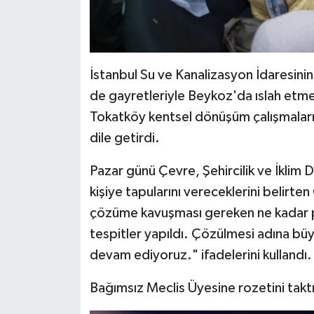
İstanbul Su ve Kanalizasyon İdaresinin (
de gayretleriyle Beykoz'da ıslah etm
Tokatköy kentsel dönüşüm çalışmalarınd
dile getirdi.
Pazar günü Çevre, Şehircilik ve İklim D
kişiye tapularını vereceklerini belir
çözüme kavuşması gereken ne kadar p
tespitler yapıldı. Çözülmesi adına büy
devam ediyoruz." ifadelerini kullandı.
Bağımsız Meclis Üyesine rozetini takt