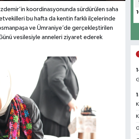
 Özdemir’in koordinasyonunda sürdürülen saha
1
vekilleri bu hafta da kentin farklı ilçelerinde
iosmanpaşa ve Ümraniye’de gerçekleştirilen
Günü vesilesiyle anneleri ziyaret ederek
1
G
1
K
K
G