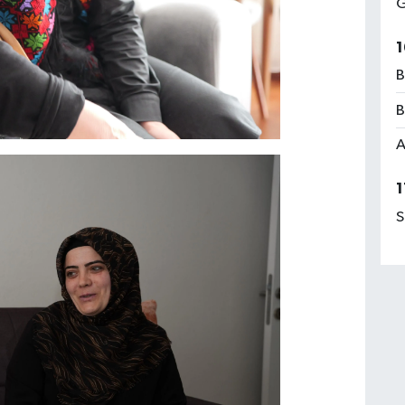
G
1
B
B
A
1
S