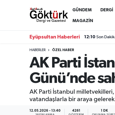
GÜNDEM
DERGİ
Anne Çocuk
Eyüpsultan Hava Durumu
MAGAZİN
BİLİM
Eyüpsultan Trafik Yoğunluk Haritası
Eyüpsultan Haberleri
12:10
Son Dakik
DERGİ
Süper Lig Puan Durumu ve Fikstür
HABERLER
ÖZEL HABER
AK Parti İstan
DÜNYA
Tüm Manşetler
EĞİTİM
Son Dakika Haberleri
Günü’nde sa
EKONOMİ
Haber Arşivi
AK Parti İstanbul milletvekill
GÖKTÜRK
vatandaşlarla bir araya gelerek 
GÜNDEM
12.05.2026 - 13:40
4261
1 DK
YAYINLANMA
GÖSTERIM
OKUNMA SÜRES