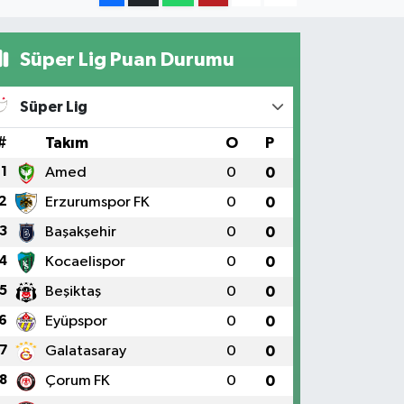
Süper Lig Puan Durumu
Süper Lig
#
Takım
O
P
1
Amed
0
0
2
Erzurumspor FK
0
0
3
Başakşehir
0
0
4
Kocaelispor
0
0
5
Beşiktaş
0
0
6
Eyüpspor
0
0
7
Galatasaray
0
0
8
Çorum FK
0
0