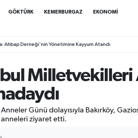
GÖKTÜRK
KEMERBURGAZ
EKONOMİ
a: Ahbap Derneği'nin Yönetimine Kayyum Atandı
bul Milletvekiller
hadaydı
eri, Anneler Günü dolayısıyla Bakırköy, Ga
anneleri ziyaret etti.
I