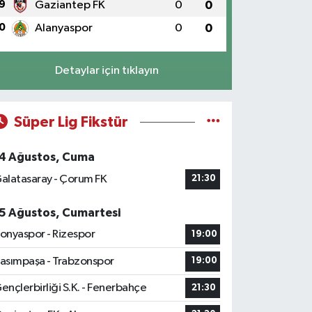
9
Gaziantep FK
0
0
0
Alanyaspor
0
0
Detaylar için tıklayın
Süper Lig Fikstür
4 Ağustos, Cuma
alatasaray - Çorum FK
21:30
5 Ağustos, Cumartesi
onyaspor - Rizespor
19:00
asımpaşa - Trabzonspor
19:00
ençlerbirliği S.K. - Fenerbahçe
21:30