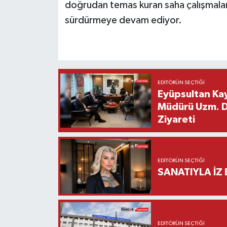
doğrudan temas kuran saha çalışmalarını
sürdürmeye devam ediyor.
EDITÖRÜN SEÇTIĞI
Eyüpsultan Kay
Müdürü Uzm. Dr
Ziyareti
EDITÖRÜN SEÇTIĞI
SANATIYLA İZ 
EDITÖRÜN SEÇTIĞI