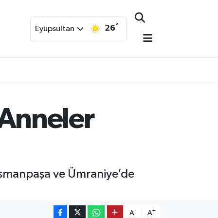
°
26
Eyüpsultan
i Anneler
ziosmanpaşa ve Ümraniye’de
-
+
A
A