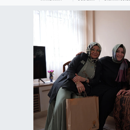
KEMERBURGAZ
KÜLTÜR - SANAT
MAGAZİN
ÖZEL HABER
SAĞLIK
SPOR
TEKNOLOJİ
TİCARET
YAŞAM