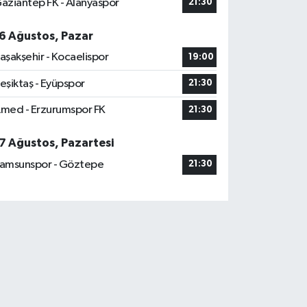
aziantep FK - Alanyaspor
21:30
6 Ağustos, Pazar
aşakşehir - Kocaelispor
19:00
eşiktaş - Eyüpspor
21:30
med - Erzurumspor FK
21:30
7 Ağustos, Pazartesi
amsunspor - Göztepe
21:30