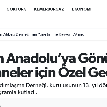
GÖKTÜRK
KEMERBURGAZ
EKONOMİ
a: Ahbap Derneği'nin Yönetimine Kayyum Atandı
n Anadolu’ya Gön
neler için Özel Ge
dımlaşma Derneği, kuruluşunun 13. yıl d
ramla kutladı.
I