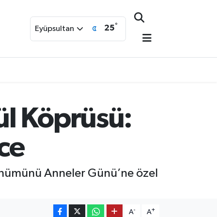
°
25
Eyüpsultan
ül Köprüsü:
ce
önümünü Anneler Günü’ne özel
-
+
A
A