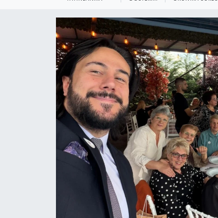
KEMERBURGAZ
KÜLTÜR - SANAT
MAGAZİN
ÖZEL HABER
SAĞLIK
SPOR
TEKNOLOJİ
TİCARET
YAŞAM