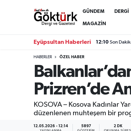
GÜNDEM
DERGİ
Anne Çocuk
Eyüpsultan Hava Durumu
MAGAZİN
BİLİM
Eyüpsultan Trafik Yoğunluk Haritası
Eyüpsultan Haberleri
12:10
Son Dakik
DERGİ
Süper Lig Puan Durumu ve Fikstür
HABERLER
ÖZEL HABER
Balkanlar’da
DÜNYA
Tüm Manşetler
EĞİTİM
Son Dakika Haberleri
Prizren’de An
EKONOMİ
Haber Arşivi
KOSOVA – Kosova Kadınlar Yar
GÖKTÜRK
düzenlenen muhteşem bir prog
GÜNDEM
12.05.2026 - 12:14
5897
2 DK
YAYINLANMA
GÖSTERIM
OKUNMA SÜRES