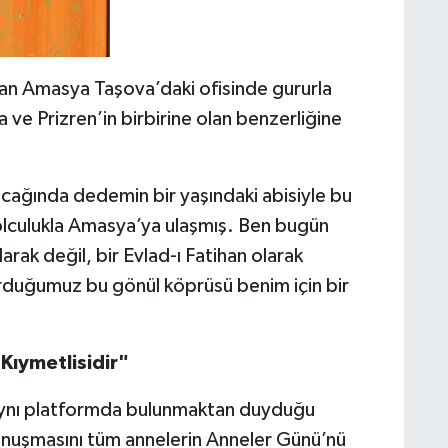
olan Amasya Taşova’daki ofisinde gururla
ve Prizren’in birbirine olan benzerliğine
cağında dedemin bir yaşındaki abisiyle bu
yolculukla Amasya’ya ulaşmış. Ben bugün
rak değil, bir Evlad-ı Fatihan olarak
urduğumuz bu gönül köprüsü benim için bir
Kıymetlisidir"
 aynı platformda bulunmaktan duyduğu
nuşmasını tüm annelerin Anneler Günü’nü