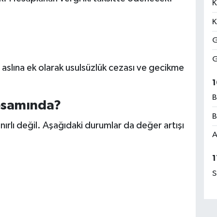
K
K
G
G
slına ek olarak usulsüzlük cezası ve gecikme
1
B
apsamında?
B
ınırlı değil. Aşağıdaki durumlar da değer artışı
A
:
1
S