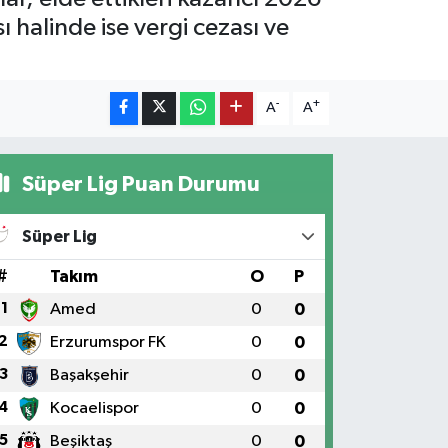
halinde ise vergi cezası ve
-
+
A
A
Süper Lig Puan Durumu
Süper Lig
#
Takım
O
P
1
Amed
0
0
2
Erzurumspor FK
0
0
3
Başakşehir
0
0
4
Kocaelispor
0
0
5
Beşiktaş
0
0