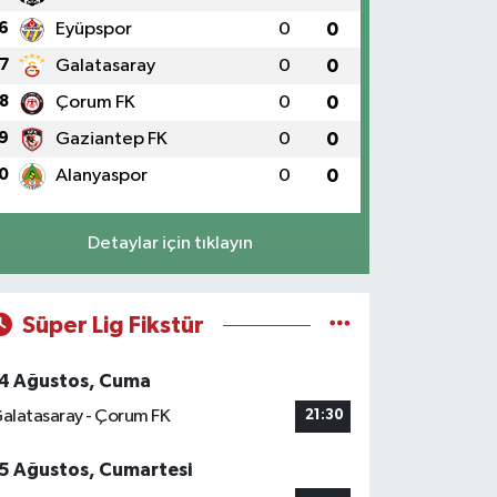
6
Eyüpspor
0
0
7
Galatasaray
0
0
8
Çorum FK
0
0
9
Gaziantep FK
0
0
0
Alanyaspor
0
0
Detaylar için tıklayın
Süper Lig Fikstür
4 Ağustos, Cuma
alatasaray - Çorum FK
21:30
5 Ağustos, Cumartesi