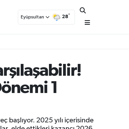
°
28
Eyüpsultan
rşılaşabilir!
Dönemi 1
eç başlıyor. 2025 yılı içerisinde
r, elde ettikleri kazancı 2026