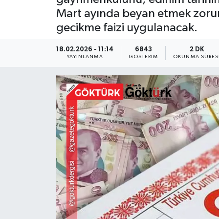
Mart ayında beyan etmek zorund
KEMERBURGAZ
gecikme faizi uygulanacak.
KÜLTÜR - SANAT
18.02.2026 - 11:14
6843
2 DK
YAYINLANMA
GÖSTERIM
OKUNMA SÜRES
MAGAZİN
ÖZEL HABER
SAĞLIK
SPOR
TEKNOLOJİ
TİCARET
YAŞAM