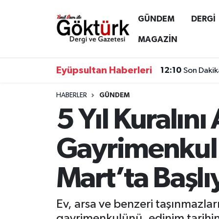
GÜNDEM
DERGİ
Anne Çocuk
Eyüpsultan Hava Durumu
MAGAZİN
BİLİM
Eyüpsultan Trafik Yoğunluk Haritası
Eyüpsultan Haberleri
12:10
Son Dakik
DERGİ
Süper Lig Puan Durumu ve Fikstür
HABERLER
GÜNDEM
5 Yıl Kuralını
DÜNYA
Tüm Manşetler
EĞİTİM
Son Dakika Haberleri
Gayrimenkul 
EKONOMİ
Haber Arşivi
Mart’ta Başlı
GÖKTÜRK
Ev, arsa ve benzeri taşınmazların
GÜNDEM
gayrimenkulünü, edinim tarihind