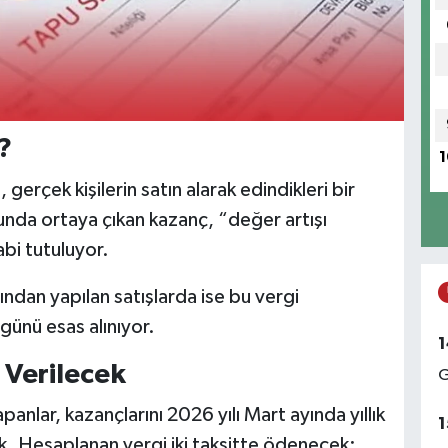
?
1
 gerçek kişilerin satın alarak edindikleri bir
unda ortaya çıkan kazanç, “değer artışı
bi tutuluyor.
ından yapılan satışlarda ise bu vergi
ünü esas alınıyor.
1
Verilecek
G
panlar, kazançlarını 2026 yılı Mart ayında yıllık
1
ek. Hesaplanan vergi iki taksitte ödenecek: