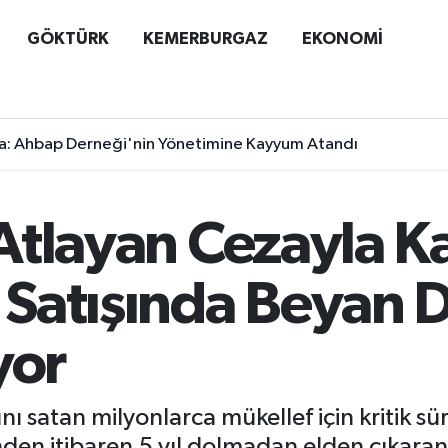
GÖKTÜRK
KEMERBURGAZ
EKONOMİ
a: Ahbap Derneği'nin Yönetimine Kayyum Atandı
 Atlayan Cezayla Ka
Satışında Beyan 
yor
ı satan milyonlarca mükellef için kritik sür
en itibaren 5 yıl dolmadan elden çıkaranla