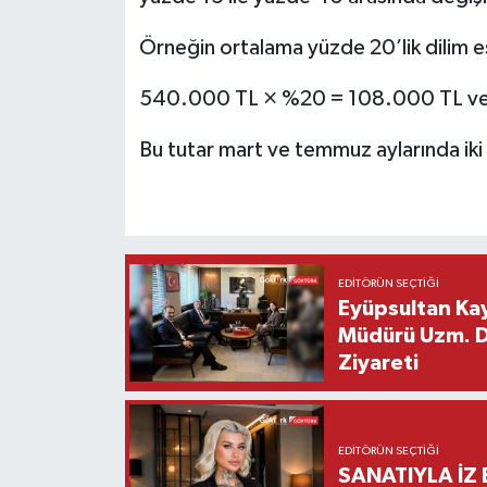
Örneğin ortalama yüzde 20’lik dilim es
540.000 TL × %20 = 108.000 TL ve
Bu tutar mart ve temmuz aylarında iki 
EDITÖRÜN SEÇTIĞI
Eyüpsultan Kay
Müdürü Uzm. Dr
Ziyareti
EDITÖRÜN SEÇTIĞI
SANATIYLA İZ 