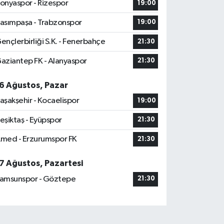
onyaspor - Rizespor
19:00
asımpaşa - Trabzonspor
19:00
ençlerbirliği S.K. - Fenerbahçe
21:30
aziantep FK - Alanyaspor
21:30
6 Ağustos, Pazar
aşakşehir - Kocaelispor
19:00
eşiktaş - Eyüpspor
21:30
med - Erzurumspor FK
21:30
7 Ağustos, Pazartesi
amsunspor - Göztepe
21:30