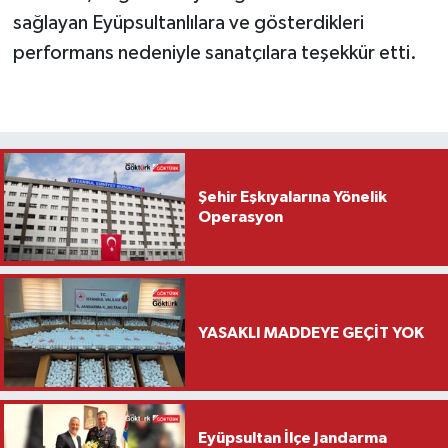
sağlayan Eyüpsultanlılara ve gösterdikleri
performans nedeniyle sanatçılara teşekkür etti.
Şehir Eşkıyalarına Yönelik
Operasyon
YASAKLI MADDEYE GEÇİT YOK
Eyüpsultan İlçe Jandarma