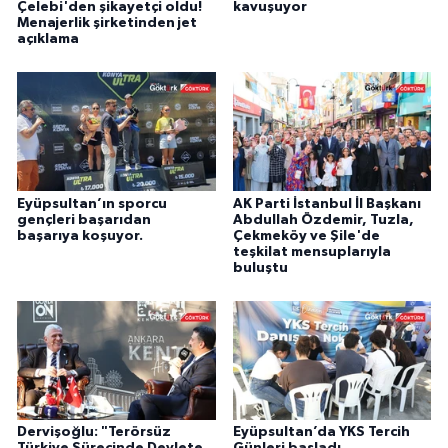
Çelebi'den şikayetçi oldu!
kavuşuyor
Menajerlik şirketinden jet
açıklama
Eyüpsultan’ın sporcu
AK Parti İstanbul İl Başkanı
gençleri başarıdan
Abdullah Özdemir, Tuzla,
başarıya koşuyor.
Çekmeköy ve Şile'de
teşkilat mensuplarıyla
buluştu
Dervişoğlu: "Terörsüz
Eyüpsultan’da YKS Tercih