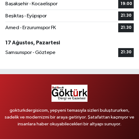
Başakşehir - Kocaelispor
19:00
Beşiktaş - Eyüpspor
21:30
Amed - Erzurumspor FK
21:30
17 Ağustos, Pazartesi
Samsunspor - Göztepe
21:30
gokturkdergisicom, yepyeni temasıyla sizleri buluştururken,
sadelik ve modernizmi bir araya getiriyor. Şatafattan kaçınıyor ve
insanlara haber okuyabilecekleri bir altyapı sunuyor.