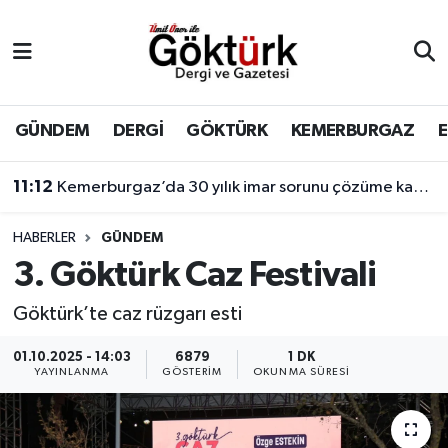
Anne Çocuk
Eyüpsultan Hava Durumu
BİLİM
Eyüpsultan Trafik Yoğunluk Haritası
GÜNDEM
DERGİ
GÖKTÜRK
KEMERBURGAZ
DERGİ
Süper Lig Puan Durumu ve Fikstür
11:12
Kemerburgaz’da 30 yılık imar sorunu çözüme kavuşuyor
DÜNYA
Tüm Manşetler
HABERLER
GÜNDEM
3. Göktürk Caz Festivali
EĞİTİM
Son Dakika Haberleri
Göktürk’te caz rüzgarı esti
EKONOMİ
Haber Arşivi
01.10.2025 - 14:03
6879
1 DK
YAYINLANMA
GÖSTERIM
OKUNMA SÜRESI
GÖKTÜRK
GÜNDEM