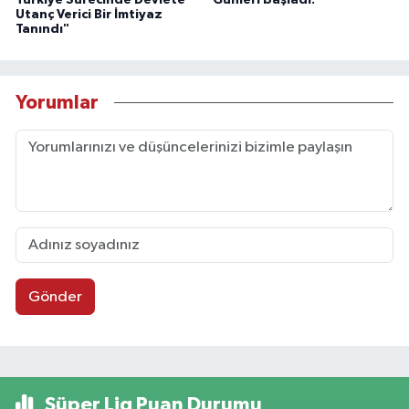
Türkiye Sürecinde Devlete
Günleri başladı.
Utanç Verici Bir İmtiyaz
Tanındı"
Yorumlar
Gönder
Süper Lig Puan Durumu