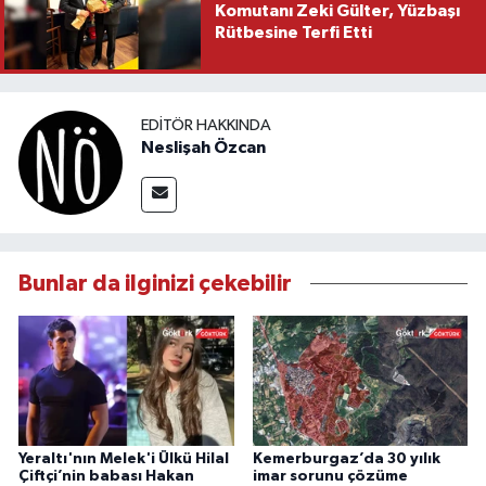
Komutanı Zeki Gülter, Yüzbaşı
Rütbesine Terfi Etti
EDITÖR HAKKINDA
Neslişah Özcan
Bunlar da ilginizi çekebilir
Yeraltı'nın Melek'i Ülkü Hilal
Kemerburgaz’da 30 yılık
Çiftçi’nin babası Hakan
imar sorunu çözüme