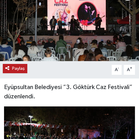
KEMERBURGAZ
KÜLTÜR - SANAT
MAGAZİN
ÖZEL HABER
Paylaş
-
+
A
A
SAĞLIK
Eyüpsultan Belediyesi “3. Göktürk Caz Festivali”
SPOR
düzenlendi.
TEKNOLOJİ
TİCARET
YAŞAM