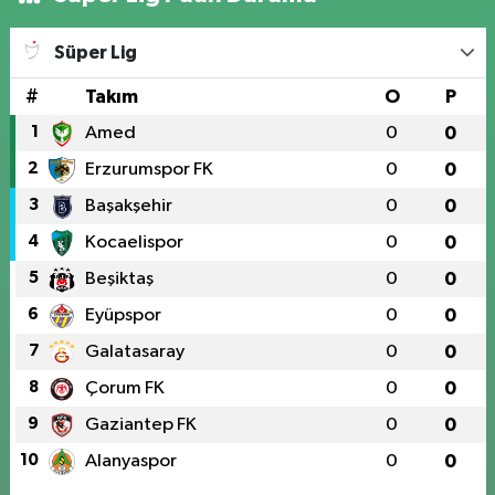
Süper Lig
#
Takım
O
P
1
Amed
0
0
2
Erzurumspor FK
0
0
3
Başakşehir
0
0
4
Kocaelispor
0
0
5
Beşiktaş
0
0
6
Eyüpspor
0
0
7
Galatasaray
0
0
8
Çorum FK
0
0
9
Gaziantep FK
0
0
10
Alanyaspor
0
0