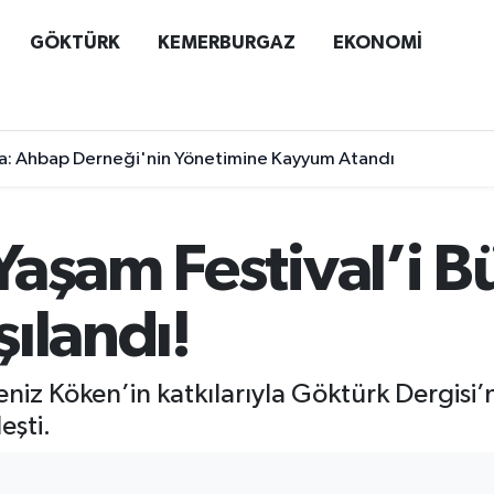
GÖKTÜRK
KEMERBURGAZ
EKONOMİ
a: Ahbap Derneği'nin Yönetimine Kayyum Atandı
aşam Festival’i B
ılandı!
iz Köken’in katkılarıyla Göktürk Dergisi’
eşti.