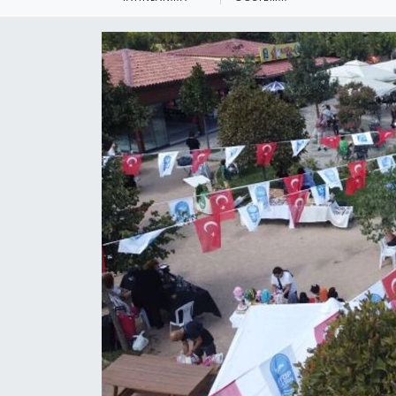
KEMERBURGAZ
KÜLTÜR - SANAT
MAGAZİN
ÖZEL HABER
SAĞLIK
SPOR
TEKNOLOJİ
TİCARET
YAŞAM