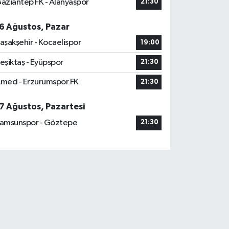
aziantep FK - Alanyaspor
21:30
6 Ağustos, Pazar
aşakşehir - Kocaelispor
19:00
eşiktaş - Eyüpspor
21:30
med - Erzurumspor FK
21:30
7 Ağustos, Pazartesi
amsunspor - Göztepe
21:30