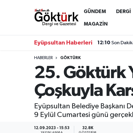
GÜNDEM
DERGİ
Anne Çocuk
Eyüpsultan Hava Durumu
MAGAZİN
BİLİM
Eyüpsultan Trafik Yoğunluk Haritası
Eyüpsultan Haberleri
12:10
Son Dakik
DERGİ
Süper Lig Puan Durumu ve Fikstür
HABERLER
GÖKTÜRK
25. Göktürk Y
DÜNYA
Tüm Manşetler
EĞİTİM
Son Dakika Haberleri
Çoşkuyla Karş
EKONOMİ
Haber Arşivi
Eyüpsultan Belediye Başkanı Den
GÖKTÜRK
9 Eylül Cumartesi günü gerçekl
GÜNDEM
12.09.2023 - 15:53
32.8K
YAYINLANMA
GÖSTERIM