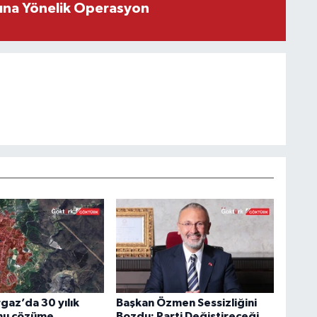
rına Yönelik Operasyon
az’da 30 yılık
Başkan Özmen Sessizliğini
nu çözüme
Bozdu: Parti Değiştireceği