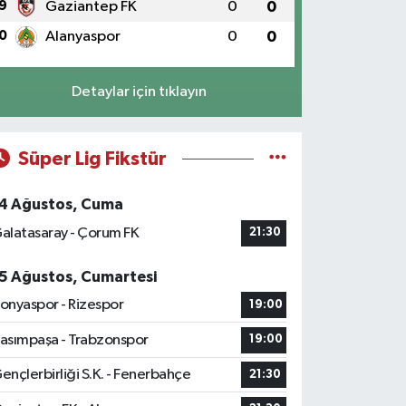
9
Gaziantep FK
0
0
0
Alanyaspor
0
0
Detaylar için tıklayın
Süper Lig Fikstür
4 Ağustos, Cuma
alatasaray - Çorum FK
21:30
5 Ağustos, Cumartesi
onyaspor - Rizespor
19:00
asımpaşa - Trabzonspor
19:00
ençlerbirliği S.K. - Fenerbahçe
21:30