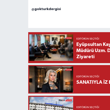
@gokturkdergisi
EDITÖRÜN SEÇTIĞI
Eyüpsultan Kay
Müdürü Uzm. Dr
Ziyareti
EDITÖRÜN SEÇTIĞI
SANATIYLA İZ 
EDITÖRÜN SEÇTIĞI