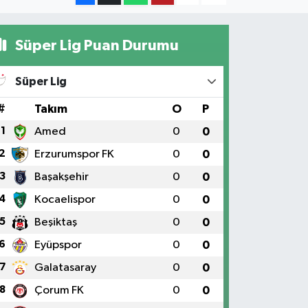
Süper Lig Puan Durumu
Süper Lig
#
Takım
O
P
1
Amed
0
0
2
Erzurumspor FK
0
0
3
Başakşehir
0
0
4
Kocaelispor
0
0
5
Beşiktaş
0
0
6
Eyüpspor
0
0
7
Galatasaray
0
0
8
Çorum FK
0
0