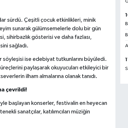
G
1
r sürdü. Çeşitli çocuk etkinlikleri, minik
B
eneyim sunarak gülümsemelerle dolu bir gün
B
 sihirbazlık gösterisi ve daha fazlası,
sini sağladı.
A
söyleşisi ise edebiyat tutkunlarını büyüledi.
1
reçlerini paylaşarak okuyucuları etkileyici bir
S
severlerin ilham almalarına olanak tanıdı.
a çevrildi!
yle başlayan konserler, festivalin en heyecan
tenekli sanatçılar, katılımcıları müziğin