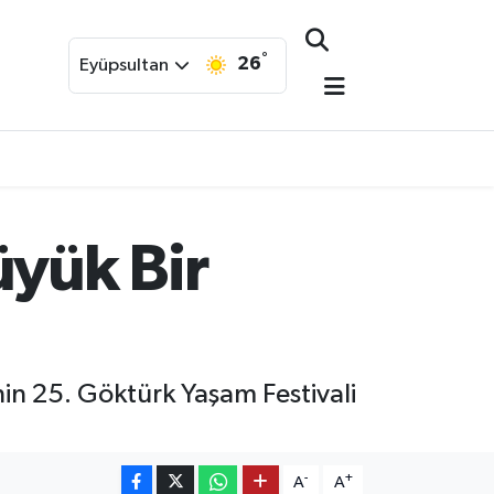
°
26
Eyüpsultan
üyük Bir
nin 25. Göktürk Yaşam Festivali
-
+
A
A