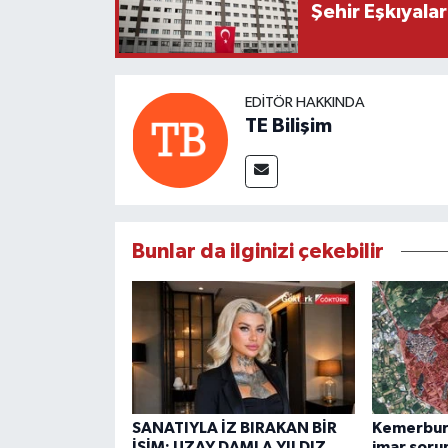
Şehir Eşkıyala
EDITÖR HAKKINDA
TE Bilişim
Bunlar da ilginizi çekebilir
SANATIYLA İZ BIRAKAN BİR
Kemerburg
İSİM: UZAY DAMLA YILDIZ
imar soru