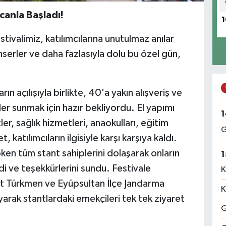
canla Başladı!
1
valimiz, katılımcılarına unutulmaz anılar
nserler ve daha fazlasıyla dolu bu özel gün,
n açılışıyla birlikte, 40'a yakın alışveriş ve
nler sunmak için hazır bekliyordu. El yapımı
1
tler, sağlık hizmetleri, anaokulları, eğitim
G
katılımcıların ilgisiyle karşı karşıya kaldı.
en tüm stant sahiplerini dolaşarak onların
1
edi ve teşekkürlerini sundu. Festivale
K
t Türkmen ve Eyüpsultan İlçe Jandarma
K
arak stantlardaki emekçileri tek tek ziyaret
G