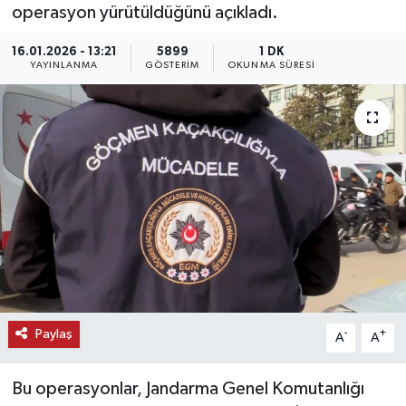
operasyon yürütüldüğünü açıkladı.
KEMERBURGAZ
16.01.2026 - 13:21
5899
1 DK
YAYINLANMA
GÖSTERIM
OKUNMA SÜRESI
KÜLTÜR - SANAT
MAGAZİN
ÖZEL HABER
SAĞLIK
SPOR
TEKNOLOJİ
Paylaş
-
+
A
A
TİCARET
Bu operasyonlar, Jandarma Genel Komutanlığı
YAŞAM