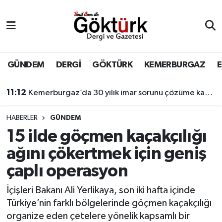
Anne Çocuk
Eyüpsultan Hava Durumu
BİLİM
Eyüpsultan Trafik Yoğunluk Haritası
GÜNDEM
DERGİ
GÖKTÜRK
KEMERBURGAZ
DERGİ
Süper Lig Puan Durumu ve Fikstür
11:12
Kemerburgaz’da 30 yılık imar sorunu çözüme kavuşuyor
DÜNYA
Tüm Manşetler
HABERLER
GÜNDEM
15 ilde göçmen kaçakçılığı
EĞİTİM
Son Dakika Haberleri
ağını çökertmek için geniş
EKONOMİ
Haber Arşivi
çaplı operasyon
GÖKTÜRK
İçişleri Bakanı Ali Yerlikaya, son iki hafta içinde
Türkiye’nin farklı bölgelerinde göçmen kaçakçılığı
GÜNDEM
organize eden çetelere yönelik kapsamlı bir