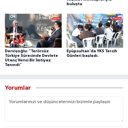
buluştu
Dervişoğlu: "Terörsüz
Eyüpsultan’da YKS Tercih
Türkiye Sürecinde Devlete
Günleri başladı.
Utanç Verici Bir İmtiyaz
Tanındı"
Yorumlar