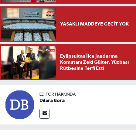
YASAKLI MADDEYE GEÇİT YOK
Eyüpsultan İlçe Jandarma
Komutanı Zeki Gülter, Yüzbaşı
Rütbesine Terfi Etti
EDITÖR HAKKINDA
Dilara Bora