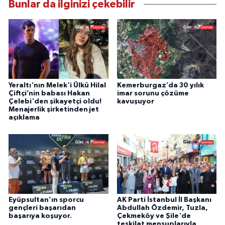
Bunlar da ilginizi çekebilir
Yeraltı'nın Melek'i Ülkü Hilal
Kemerburgaz’da 30 yılık
Çiftçi’nin babası Hakan
imar sorunu çözüme
Çelebi'den şikayetçi oldu!
kavuşuyor
Menajerlik şirketinden jet
açıklama
Eyüpsultan’ın sporcu
AK Parti İstanbul İl Başkanı
gençleri başarıdan
Abdullah Özdemir, Tuzla,
başarıya koşuyor.
Çekmeköy ve Şile'de
teşkilat mensuplarıyla