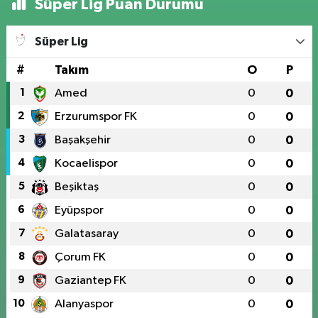
Süper Lig Puan Durumu
Süper Lig
#
Takım
O
P
1
Amed
0
0
2
Erzurumspor FK
0
0
3
Başakşehir
0
0
4
Kocaelispor
0
0
5
Beşiktaş
0
0
6
Eyüpspor
0
0
7
Galatasaray
0
0
8
Çorum FK
0
0
9
Gaziantep FK
0
0
10
Alanyaspor
0
0