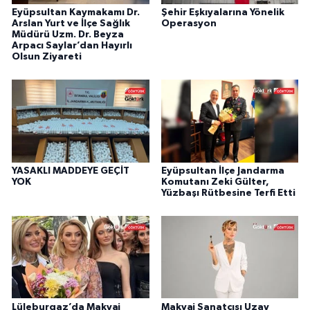
Eyüpsultan Kaymakamı Dr.
Şehir Eşkıyalarına Yönelik
Arslan Yurt ve İlçe Sağlık
Operasyon
Müdürü Uzm. Dr. Beyza
Arpacı Saylar’dan Hayırlı
Olsun Ziyareti
YASAKLI MADDEYE GEÇİT
Eyüpsultan İlçe Jandarma
YOK
Komutanı Zeki Gülter,
Yüzbaşı Rütbesine Terfi Etti
Lüleburgaz’da Makyaj
Makyaj Sanatçısı Uzay