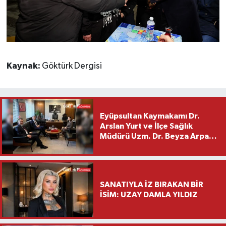
Kaynak:
Göktürk Dergisi
Eyüpsultan Kaymakamı Dr.
Arslan Yurt ve İlçe Sağlık
Müdürü Uzm. Dr. Beyza Arpacı
Saylar’dan Hayırlı Olsun
Ziyareti
SANATIYLA İZ BIRAKAN BİR
İSİM: UZAY DAMLA YILDIZ