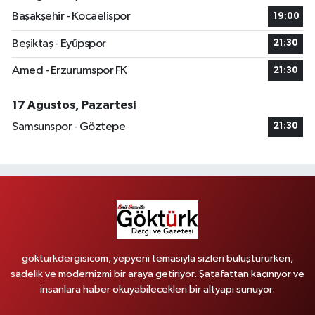
Başakşehir - Kocaelispor
19:00
Beşiktaş - Eyüpspor
21:30
Amed - Erzurumspor FK
21:30
17 Ağustos, Pazartesi
Samsunspor - Göztepe
21:30
gokturkdergisicom, yepyeni temasıyla sizleri buluştururken,
sadelik ve modernizmi bir araya getiriyor. Şatafattan kaçınıyor ve
insanlara haber okuyabilecekleri bir altyapı sunuyor.