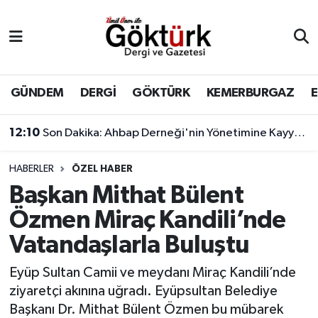
Anne Çocuk
Eyüpsultan Hava Durumu
BİLİM
Eyüpsultan Trafik Yoğunluk Haritası
GÜNDEM
DERGİ
GÖKTÜRK
KEMERBURGAZ
DERGİ
Süper Lig Puan Durumu ve Fikstür
12:10
Son Dakika: Ahbap Derneği'nin Yönetimine Kayyum Atandı
DÜNYA
Tüm Manşetler
HABERLER
ÖZEL HABER
Başkan Mithat Bülent
EĞİTİM
Son Dakika Haberleri
Özmen Miraç Kandili’nde
EKONOMİ
Haber Arşivi
Vatandaşlarla Buluştu
GÖKTÜRK
Eyüp Sultan Camii ve meydanı Miraç Kandili’nde
ziyaretçi akınına uğradı. Eyüpsultan Belediye
GÜNDEM
Başkanı Dr. Mithat Bülent Özmen bu mübarek