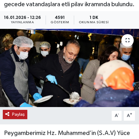
gecede vatandaşlara etli pilav ikramında bulundu.
KEMERBURGAZ
16.01.2026 - 12:26
4591
1 DK
YAYINLANMA
GÖSTERIM
OKUNMA SÜRESI
KÜLTÜR - SANAT
MAGAZİN
ÖZEL HABER
SAĞLIK
SPOR
TEKNOLOJİ
Paylaş
-
+
A
A
TİCARET
Peygamberimiz Hz. Muhammed’in (S.A.V) Yüce
YAŞAM