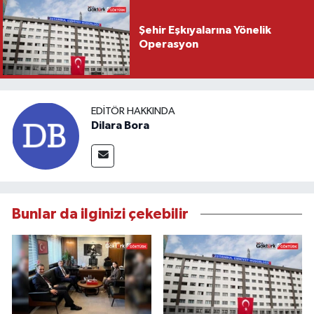
Şehir Eşkıyalarına Yönelik
Operasyon
EDITÖR HAKKINDA
Dilara Bora
Bunlar da ilginizi çekebilir