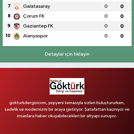
7
Galatasaray
0
0
8
Çorum FK
0
0
9
Gaziantep FK
0
0
10
Alanyaspor
0
0
Detaylar için tıklayın
gokturkdergisicom, yepyeni temasıyla sizleri buluştururken,
sadelik ve modernizmi bir araya getiriyor. Şatafattan kaçınıyor ve
insanlara haber okuyabilecekleri bir altyapı sunuyor.