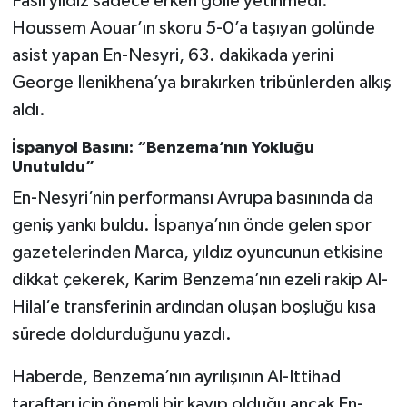
Faslı yıldız sadece erken golle yetinmedi.
Houssem Aouar’ın skoru 5-0’a taşıyan golünde
asist yapan En-Nesyri, 63. dakikada yerini
George Ilenikhena’ya bırakırken tribünlerden alkış
aldı.
İspanyol Basını: “Benzema’nın Yokluğu
Unutuldu”
En-Nesyri’nin performansı Avrupa basınında da
geniş yankı buldu. İspanya’nın önde gelen spor
gazetelerinden Marca, yıldız oyuncunun etkisine
dikkat çekerek, Karim Benzema’nın ezeli rakip Al-
Hilal’e transferinin ardından oluşan boşluğu kısa
sürede doldurduğunu yazdı.
Haberde, Benzema’nın ayrılışının Al-Ittihad
taraftarı için önemli bir kayıp olduğu ancak En-