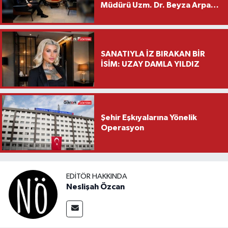
Müdürü Uzm. Dr. Beyza Arpacı
Saylar’dan Hayırlı Olsun
Ziyareti
SANATIYLA İZ BIRAKAN BİR
İSİM: UZAY DAMLA YILDIZ
Şehir Eşkıyalarına Yönelik
Operasyon
EDITÖR HAKKINDA
Neslişah Özcan