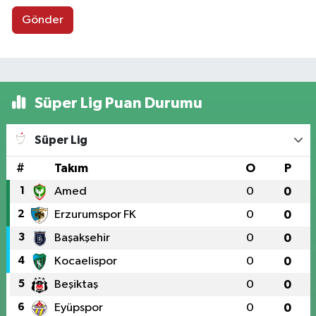
Gönder
Süper Lig Puan Durumu
Süper Lig
#
Takım
O
P
1
Amed
0
0
2
Erzurumspor FK
0
0
3
Başakşehir
0
0
4
Kocaelispor
0
0
5
Beşiktaş
0
0
6
Eyüpspor
0
0