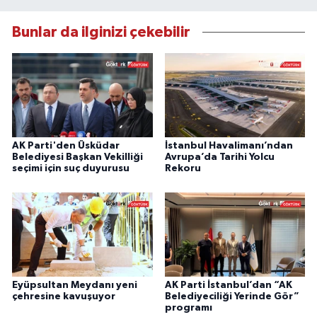
Bunlar da ilginizi çekebilir
AK Parti'den Üsküdar
İstanbul Havalimanı’ndan
Belediyesi Başkan Vekilliği
Avrupa’da Tarihi Yolcu
seçimi için suç duyurusu
Rekoru
Eyüpsultan Meydanı yeni
AK Parti İstanbul’dan “AK
çehresine kavuşuyor
Belediyeciliği Yerinde Gör”
programı