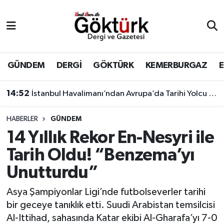
Anne Çocuk
Eyüpsultan Hava Durumu
BİLİM
Eyüpsultan Trafik Yoğunluk Haritası
GÜNDEM
DERGİ
GÖKTÜRK
KEMERBURGAZ
DERGİ
Süper Lig Puan Durumu ve Fikstür
14:52
İstanbul Havalimanı’ndan Avrupa’da Tarihi Yolcu Rekoru
DÜNYA
Tüm Manşetler
HABERLER
GÜNDEM
14 Yıllık Rekor En-Nesyri ile
EĞİTİM
Son Dakika Haberleri
Tarih Oldu! “Benzema’yı
EKONOMİ
Haber Arşivi
Unutturdu”
GÖKTÜRK
Asya Şampiyonlar Ligi’nde futbolseverler tarihi
bir geceye tanıklık etti. Suudi Arabistan temsilcisi
GÜNDEM
Al-Ittihad, sahasında Katar ekibi Al-Gharafa’yı 7-0