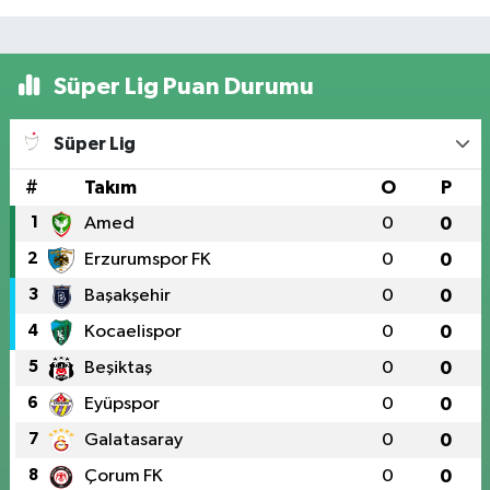
Süper Lig Puan Durumu
Süper Lig
#
Takım
O
P
1
Amed
0
0
2
Erzurumspor FK
0
0
3
Başakşehir
0
0
4
Kocaelispor
0
0
5
Beşiktaş
0
0
6
Eyüpspor
0
0
7
Galatasaray
0
0
8
Çorum FK
0
0