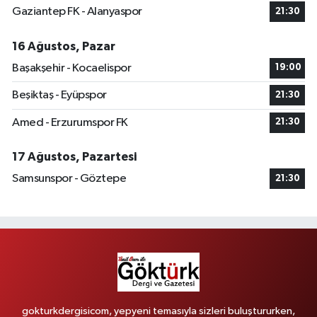
Gaziantep FK - Alanyaspor
21:30
16 Ağustos, Pazar
Başakşehir - Kocaelispor
19:00
Beşiktaş - Eyüpspor
21:30
Amed - Erzurumspor FK
21:30
17 Ağustos, Pazartesi
Samsunspor - Göztepe
21:30
gokturkdergisicom, yepyeni temasıyla sizleri buluştururken,