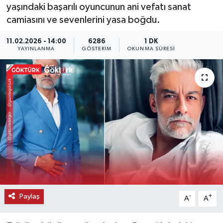
yaşındaki başarılı oyuncunun ani vefatı sanat
KEMERBURGAZ
camiasını ve sevenlerini yasa boğdu.
11.02.2026 - 14:00
6286
1 DK
KÜLTÜR - SANAT
YAYINLANMA
GÖSTERIM
OKUNMA SÜRESI
MAGAZİN
ÖZEL HABER
SAĞLIK
SPOR
TEKNOLOJİ
TİCARET
Paylaş
-
+
A
A
YAŞAM