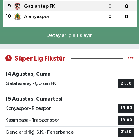
9
Gaziantep FK
0
0
10
Alanyaspor
0
0
Detaylar için tıklayın
Süper Lig Fikstür
14 Ağustos, Cuma
Galatasaray - Çorum FK
21:30
15 Ağustos, Cumartesi
Konyaspor - Rizespor
19:00
Kasımpaşa - Trabzonspor
19:00
Gençlerbirliği S.K. - Fenerbahçe
21:30