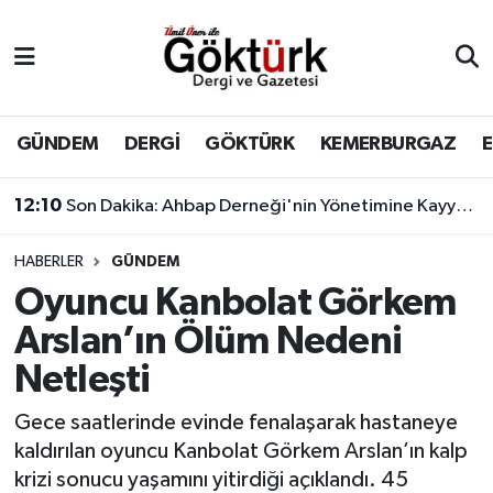
Anne Çocuk
Eyüpsultan Hava Durumu
BİLİM
Eyüpsultan Trafik Yoğunluk Haritası
GÜNDEM
DERGİ
GÖKTÜRK
KEMERBURGAZ
DERGİ
Süper Lig Puan Durumu ve Fikstür
12:10
Son Dakika: Ahbap Derneği'nin Yönetimine Kayyum Atandı
DÜNYA
Tüm Manşetler
HABERLER
GÜNDEM
Oyuncu Kanbolat Görkem
EĞİTİM
Son Dakika Haberleri
Arslan’ın Ölüm Nedeni
EKONOMİ
Haber Arşivi
Netleşti
GÖKTÜRK
Gece saatlerinde evinde fenalaşarak hastaneye
kaldırılan oyuncu Kanbolat Görkem Arslan’ın kalp
GÜNDEM
krizi sonucu yaşamını yitirdiği açıklandı. 45