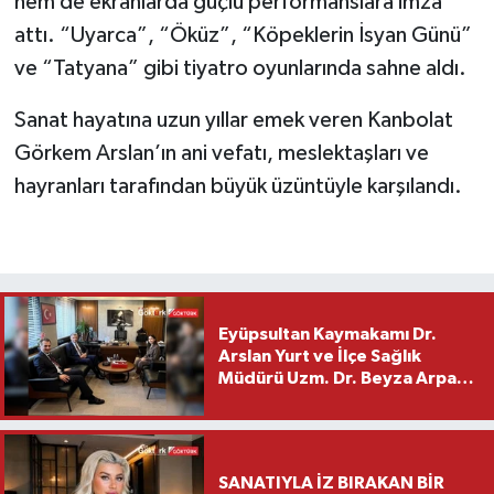
hem de ekranlarda güçlü performanslara imza
attı. “Uyarca”, “Öküz”, “Köpeklerin İsyan Günü”
ve “Tatyana” gibi tiyatro oyunlarında sahne aldı.
Sanat hayatına uzun yıllar emek veren Kanbolat
Görkem Arslan’ın ani vefatı, meslektaşları ve
hayranları tarafından büyük üzüntüyle karşılandı.
Eyüpsultan Kaymakamı Dr.
Arslan Yurt ve İlçe Sağlık
Müdürü Uzm. Dr. Beyza Arpacı
Saylar’dan Hayırlı Olsun
Ziyareti
SANATIYLA İZ BIRAKAN BİR