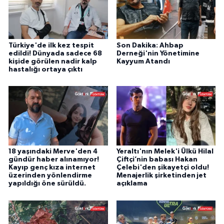
Türkiye'de ilk kez tespit
Son Dakika: Ahbap
edildi! Dünyada sadece 68
Derneği'nin Yönetimine
kişide görülen nadir kalp
Kayyum Atandı
hastalığı ortaya çıktı
18 yaşındaki Merve'den 4
Yeraltı'nın Melek'i Ülkü Hilal
gündür haber alınamıyor!
Çiftçi’nin babası Hakan
Kayıp genç kıza internet
Çelebi'den şikayetçi oldu!
üzerinden yönlendirme
Menajerlik şirketinden jet
yapıldığı öne sürüldü.
açıklama