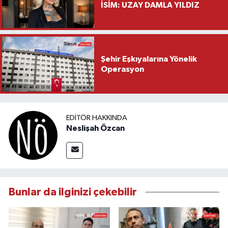
İSİM: UZAY DAMLA YILDIZ
Şehir Eşkıyalarına Yönelik
Operasyon
EDITÖR HAKKINDA
Neslişah Özcan
Bunlar da ilginizi çekebilir