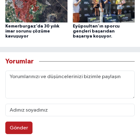
Kemerburgaz’da 30 yılık
Eyüpsultan’ın sporcu
imar sorunu çözüme
gençleri başarıdan
kavuşuyor
başarıya koşuyor.
Yorumlar
Gönder