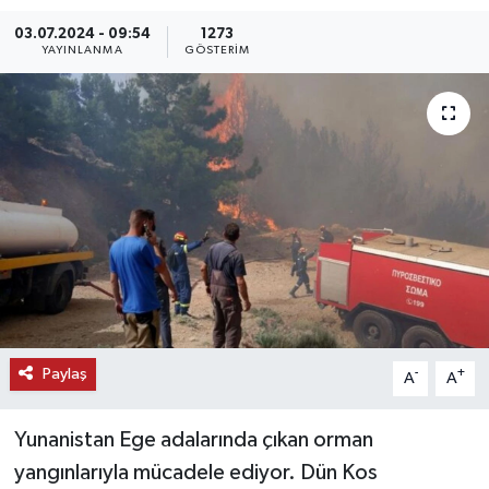
03.07.2024 - 09:54
1273
KEMERBURGAZ
YAYINLANMA
GÖSTERIM
KÜLTÜR - SANAT
MAGAZİN
ÖZEL HABER
SAĞLIK
SPOR
TEKNOLOJİ
Paylaş
-
+
A
A
TİCARET
Yunanistan Ege adalarında çıkan orman
yangınlarıyla mücadele ediyor. Dün Kos
YAŞAM