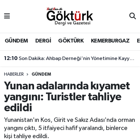
Anne Çocuk
Eyüpsultan Hava Durumu
BİLİM
Eyüpsultan Trafik Yoğunluk Haritası
GÜNDEM
DERGİ
GÖKTÜRK
KEMERBURGAZ
DERGİ
Süper Lig Puan Durumu ve Fikstür
12:10
Son Dakika: Ahbap Derneği'nin Yönetimine Kayyum Atandı
DÜNYA
Tüm Manşetler
HABERLER
GÜNDEM
Yunan adalarında kıyamet
EĞİTİM
Son Dakika Haberleri
yangını: Turistler tahliye
EKONOMİ
Haber Arşivi
edildi
GÖKTÜRK
Yunanistan'ın Kos, Girit ve Sakız Adası'nda orman
yangını çıktı, 5 itfaiyeci hafif yaralandı, binlerce
GÜNDEM
kişi tahliye edildi.