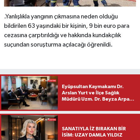
.Yanlışlıkla yangının çıkmasına neden olduğu
bildirilen 63 yaşındaki bir kişinin, 9 bin euro para
cezasına çarptırıldığı ve hakkında kundakçılık
suçundan soruşturma açılacağı öğrenildi.
Eyüpsultan Kaymakamı Dr.
Arslan Yurt ve İlçe Sağlık
Müdürü Uzm. Dr. Beyza Arpacı
Saylar’dan Hayırlı Olsun
Ziyareti
SANATIYLA İZ BIRAKAN BİR
İSİM: UZAY DAMLA YILDIZ