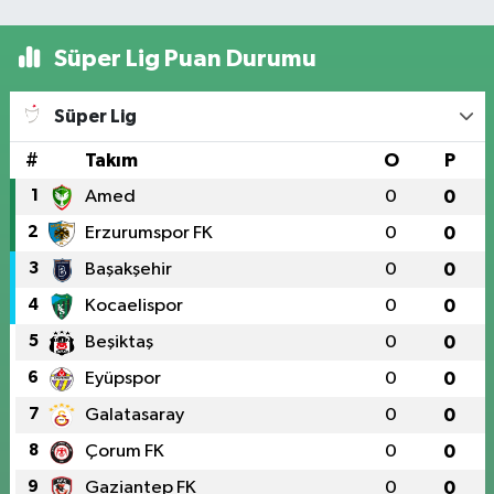
Süper Lig Puan Durumu
Süper Lig
#
Takım
O
P
1
Amed
0
0
2
Erzurumspor FK
0
0
3
Başakşehir
0
0
4
Kocaelispor
0
0
5
Beşiktaş
0
0
6
Eyüpspor
0
0
7
Galatasaray
0
0
8
Çorum FK
0
0
9
Gaziantep FK
0
0