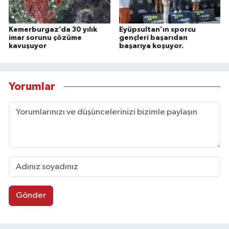
Kemerburgaz’da 30 yılık
Eyüpsultan’ın sporcu
imar sorunu çözüme
gençleri başarıdan
kavuşuyor
başarıya koşuyor.
Yorumlar
Gönder