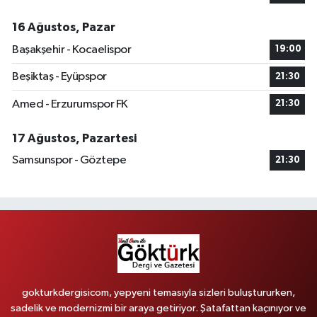
16 Ağustos, Pazar
Başakşehir - Kocaelispor
19:00
Beşiktaş - Eyüpspor
21:30
Amed - Erzurumspor FK
21:30
17 Ağustos, Pazartesi
Samsunspor - Göztepe
21:30
gokturkdergisicom, yepyeni temasıyla sizleri buluştururken,
sadelik ve modernizmi bir araya getiriyor. Şatafattan kaçınıyor ve