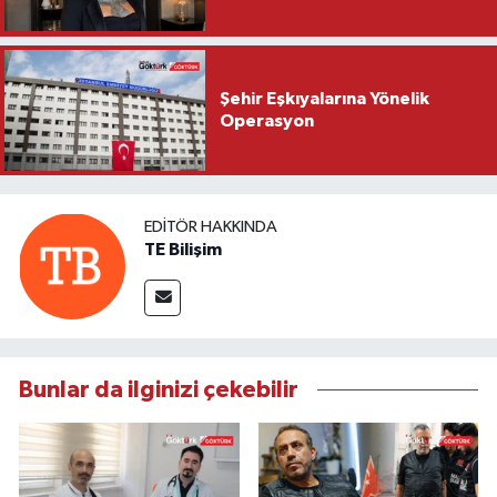
Şehir Eşkıyalarına Yönelik
Operasyon
EDITÖR HAKKINDA
TE Bilişim
Bunlar da ilginizi çekebilir