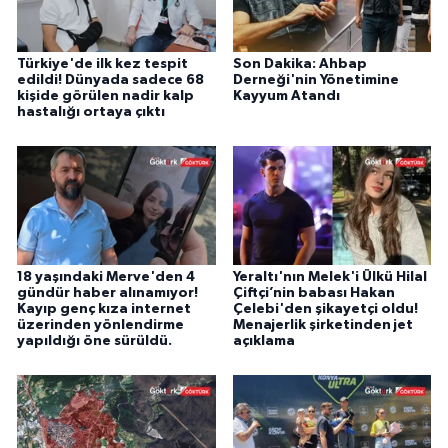
Türkiye'de ilk kez tespit
Son Dakika: Ahbap
edildi! Dünyada sadece 68
Derneği'nin Yönetimine
kişide görülen nadir kalp
Kayyum Atandı
hastalığı ortaya çıktı
18 yaşındaki Merve'den 4
Yeraltı'nın Melek'i Ülkü Hilal
gündür haber alınamıyor!
Çiftçi’nin babası Hakan
Kayıp genç kıza internet
Çelebi'den şikayetçi oldu!
üzerinden yönlendirme
Menajerlik şirketinden jet
yapıldığı öne sürüldü.
açıklama