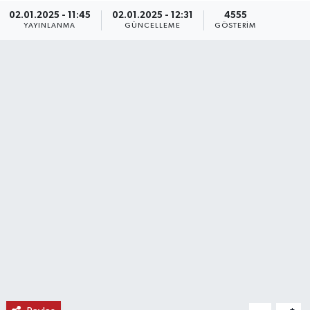
02.01.2025 - 11:45
02.01.2025 - 12:31
4555
KEMERBURGAZ
YAYINLANMA
GÜNCELLEME
GÖSTERIM
KÜLTÜR - SANAT
MAGAZİN
ÖZEL HABER
SAĞLIK
SPOR
TEKNOLOJİ
TİCARET
YAŞAM