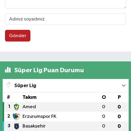
Gönder
Süper Lig Puan Durumu
Süper Lig
#
Takım
O
P
1
Amed
0
0
2
Erzurumspor FK
0
0
3
Başakşehir
0
0