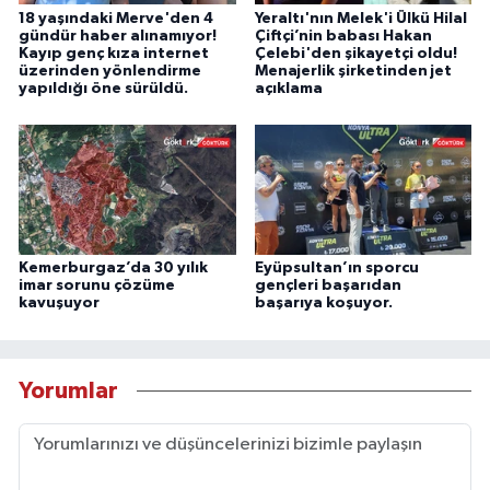
18 yaşındaki Merve'den 4
Yeraltı'nın Melek'i Ülkü Hilal
gündür haber alınamıyor!
Çiftçi’nin babası Hakan
Kayıp genç kıza internet
Çelebi'den şikayetçi oldu!
üzerinden yönlendirme
Menajerlik şirketinden jet
yapıldığı öne sürüldü.
açıklama
Kemerburgaz’da 30 yılık
Eyüpsultan’ın sporcu
imar sorunu çözüme
gençleri başarıdan
kavuşuyor
başarıya koşuyor.
Yorumlar