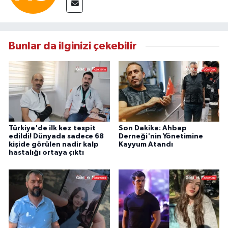
Bunlar da ilginizi çekebilir
Türkiye'de ilk kez tespit
Son Dakika: Ahbap
edildi! Dünyada sadece 68
Derneği'nin Yönetimine
kişide görülen nadir kalp
Kayyum Atandı
hastalığı ortaya çıktı