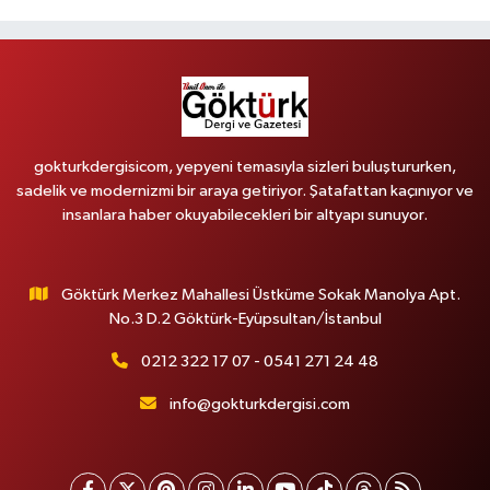
gokturkdergisicom, yepyeni temasıyla sizleri buluştururken,
sadelik ve modernizmi bir araya getiriyor. Şatafattan kaçınıyor ve
insanlara haber okuyabilecekleri bir altyapı sunuyor.
Göktürk Merkez Mahallesi Üstküme Sokak Manolya Apt.
No.3 D.2 Göktürk-Eyüpsultan/İstanbul
0212 322 17 07 - 0541 271 24 48
info@gokturkdergisi.com