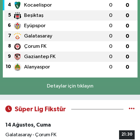
4
Kocaelispor
0
0
5
Beşiktaş
0
0
6
Eyüpspor
0
0
7
Galatasaray
0
0
8
Çorum FK
0
0
9
Gaziantep FK
0
0
10
Alanyaspor
0
0
Detaylar için tıklayın
Süper Lig Fikstür
14 Ağustos, Cuma
Galatasaray - Çorum FK
21:30