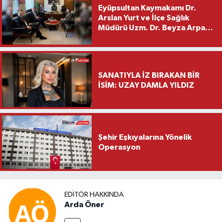
Eyüpsultan Kaymakamı Dr.
Arslan Yurt ve İlçe Sağlık
Müdürü Uzm. Dr. Beyza Arpacı
Saylar’dan Hayırlı Olsun
Ziyareti
SANATIYLA İZ BIRAKAN BİR
İSİM: UZAY DAMLA YILDIZ
Şehir Eşkıyalarına Yönelik
Operasyon
EDITÖR HAKKINDA
Arda Öner