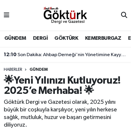
Anne Çocuk
Eyüpsultan Hava Durumu
BİLİM
Eyüpsultan Trafik Yoğunluk Haritası
GÜNDEM
DERGİ
GÖKTÜRK
KEMERBURGAZ
DERGİ
Süper Lig Puan Durumu ve Fikstür
12:10
Son Dakika: Ahbap Derneği'nin Yönetimine Kayyum Atandı
DÜNYA
Tüm Manşetler
HABERLER
GÜNDEM
🌟Yeni Yılınızı Kutluyoruz!
EĞİTİM
Son Dakika Haberleri
2025’e Merhaba! 🌟
EKONOMİ
Haber Arşivi
Göktürk Dergi ve Gazetesi olarak, 2025 yılını
büyük bir coşkuyla karşılıyor, yeni yılın herkese
GÖKTÜRK
sağlık, mutluluk, huzur ve başarı getirmesini
diliyoruz.
GÜNDEM