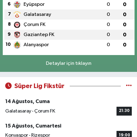
6
Eyüpspor
0
0
7
Galatasaray
0
0
8
Çorum FK
0
0
9
Gaziantep FK
0
0
10
Alanyaspor
0
0
Detaylar için tıklayın
Süper Lig Fikstür
14 Ağustos, Cuma
Galatasaray - Çorum FK
21:30
15 Ağustos, Cumartesi
Konyaspor - Rizespor
19:00