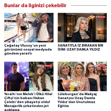
Bunlar da ilginizi çekebilir
Çağatay Ulusoy'un yeni
SANATIYLA İZ BIRAKAN BİR
görünümü sosyal medyada
İSİM: UZAY DAMLA YILDIZ
gündem yarattı
Yeraltı'nın Melek'i Ülkü Hilal
Lüleburgaz’da Makyaj
Çiftçi’nin babası Hakan
Sanatçısı Uzay Damla
Çelebi'den şikayetçi oldu!
Yıldız’dan Unutulmaz
Menajerlik şirketinden jet
Eğitim
açıklama