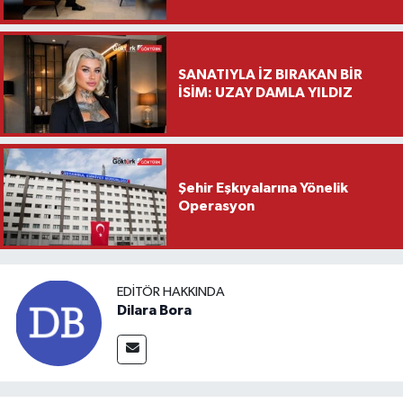
Saylar’dan Hayırlı Olsun
Ziyareti
SANATIYLA İZ BIRAKAN BİR
İSİM: UZAY DAMLA YILDIZ
Şehir Eşkıyalarına Yönelik
Operasyon
EDITÖR HAKKINDA
Dilara Bora