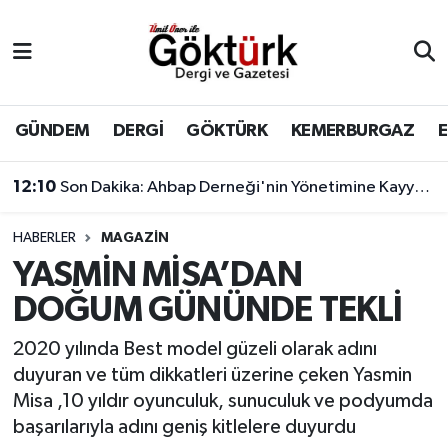
Anne Çocuk
Eyüpsultan Hava Durumu
BİLİM
Eyüpsultan Trafik Yoğunluk Haritası
GÜNDEM
DERGİ
GÖKTÜRK
KEMERBURGAZ
DERGİ
Süper Lig Puan Durumu ve Fikstür
12:10
Son Dakika: Ahbap Derneği'nin Yönetimine Kayyum Atandı
DÜNYA
Tüm Manşetler
HABERLER
MAGAZİN
YASMİN MİSA’DAN
EĞİTİM
Son Dakika Haberleri
DOĞUM GÜNÜNDE TEKLİ
EKONOMİ
Haber Arşivi
2020 yılında Best model güzeli olarak adını
duyuran ve tüm dikkatleri üzerine çeken Yasmin
GÖKTÜRK
Misa ,10 yıldır oyunculuk, sunuculuk ve podyumda
başarılarıyla adını geniş kitlelere duyurdu
GÜNDEM