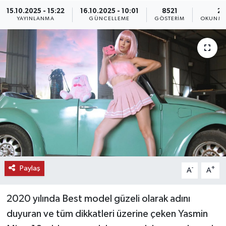
15.10.2025 - 15:22
16.10.2025 - 10:01
8521
2 
KEMERBURGAZ
YAYINLANMA
GÜNCELLEME
GÖSTERIM
OKUNMA
KÜLTÜR - SANAT
MAGAZİN
ÖZEL HABER
SAĞLIK
SPOR
Paylaş
-
+
A
A
TEKNOLOJİ
2020 yılında Best model güzeli olarak adını
TİCARET
duyuran ve tüm dikkatleri üzerine çeken Yasmin
YAŞAM