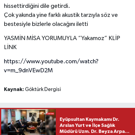
hissettirdiğini dile getirdi.
Çok yakında yine farklı akustik tarzıyla söz ve
bestesiyle bizlerle olacağını iletti
YASMİN MİSA YORUMUYLA “Yakamoz” KLİP
LİNK
https://www.youtube.com/watch?
v=m_9dnVEwD2M
Kaynak:
Göktürk Dergisi
Eyüpsultan Kaymakamı Dr.
Arslan Yurt ve İlçe Sağlık
Müdürü Uzm. Dr. Beyza Arpacı