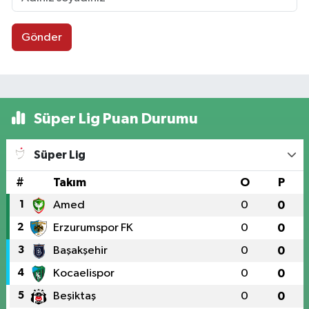
Gönder
Süper Lig Puan Durumu
Süper Lig
#
Takım
O
P
1
Amed
0
0
2
Erzurumspor FK
0
0
3
Başakşehir
0
0
4
Kocaelispor
0
0
5
Beşiktaş
0
0