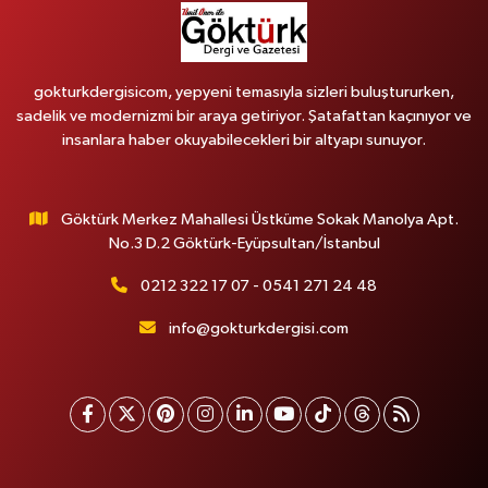
gokturkdergisicom, yepyeni temasıyla sizleri buluştururken,
sadelik ve modernizmi bir araya getiriyor. Şatafattan kaçınıyor ve
insanlara haber okuyabilecekleri bir altyapı sunuyor.
Göktürk Merkez Mahallesi Üstküme Sokak Manolya Apt.
No.3 D.2 Göktürk-Eyüpsultan/İstanbul
0212 322 17 07 - 0541 271 24 48
info@gokturkdergisi.com