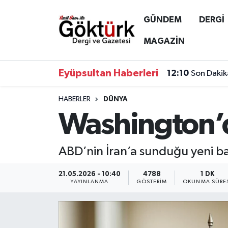
GÜNDEM
DERGİ
Anne Çocuk
Eyüpsultan Hava Durumu
MAGAZİN
BİLİM
Eyüpsultan Trafik Yoğunluk Haritası
Eyüpsultan Haberleri
12:10
Son Dakik
DERGİ
Süper Lig Puan Durumu ve Fikstür
HABERLER
DÜNYA
Washington’d
DÜNYA
Tüm Manşetler
EĞİTİM
Son Dakika Haberleri
ABD’nin İran’a sunduğu yeni barı
EKONOMİ
Haber Arşivi
21.05.2026 - 10:40
4788
1 DK
YAYINLANMA
GÖSTERIM
OKUNMA SÜRE
GÖKTÜRK
GÜNDEM