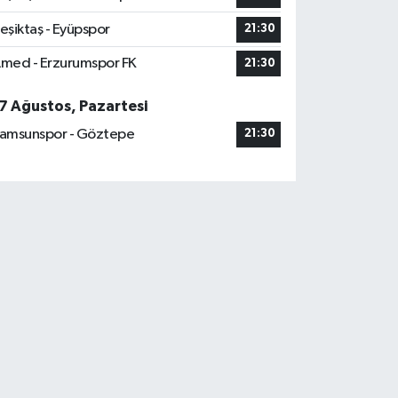
eşiktaş - Eyüpspor
21:30
med - Erzurumspor FK
21:30
7 Ağustos, Pazartesi
amsunspor - Göztepe
21:30