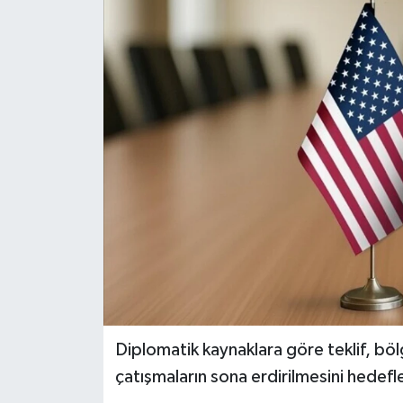
KEMERBURGAZ
KÜLTÜR - SANAT
MAGAZİN
ÖZEL HABER
SAĞLIK
SPOR
TEKNOLOJİ
Diplomatik kaynaklara göre teklif, b
TİCARET
çatışmaların sona erdirilmesini hedef
YAŞAM