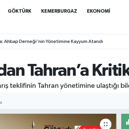
GÖKTÜRK
KEMERBURGAZ
EKONOMİ
a: Ahbap Derneği'nin Yönetimine Kayyum Atandı
an Tahran’a Kriti
ş teklifinin Tahran yönetimine ulaştığı bild
SI