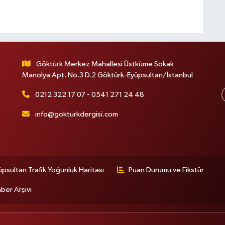
Göktürk Merkez Mahallesi Üstküme Sokak
Manolya Apt. No.3 D.2 Göktürk-Eyüpsultan/İstanbul
0212 322 17 07 - 0541 271 24 48
info@gokturkdergisi.com
üpsultan Trafik Yoğunluk Haritası
Puan Durumu ve Fikstür
ber Arşivi