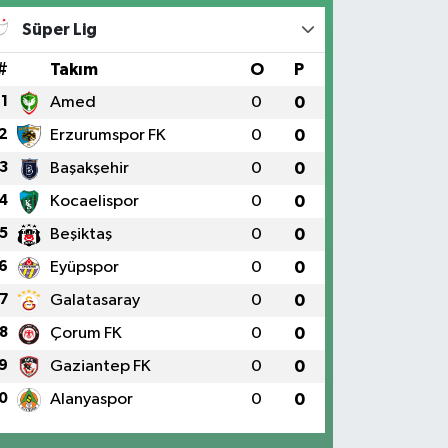
Süper Lig
#
Takım
O
P
1
Amed
0
0
2
Erzurumspor FK
0
0
3
Başakşehir
0
0
4
Kocaelispor
0
0
5
Beşiktaş
0
0
6
Eyüpspor
0
0
7
Galatasaray
0
0
8
Çorum FK
0
0
9
Gaziantep FK
0
0
0
Alanyaspor
0
0