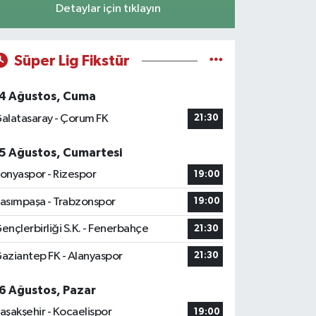
Detaylar için tıklayın
Süper Lig Fikstür
4 Ağustos, Cuma
alatasaray - Çorum FK
21:30
5 Ağustos, Cumartesi
onyaspor - Rizespor
19:00
asımpaşa - Trabzonspor
19:00
ençlerbirliği S.K. - Fenerbahçe
21:30
aziantep FK - Alanyaspor
21:30
6 Ağustos, Pazar
aşakşehir - Kocaelispor
19:00