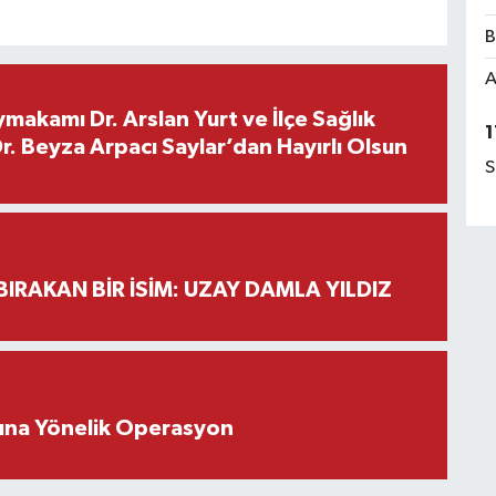
B
A
makamı Dr. Arslan Yurt ve İlçe Sağlık
1
. Beyza Arpacı Saylar’dan Hayırlı Olsun
S
BIRAKAN BİR İSİM: UZAY DAMLA YILDIZ
rına Yönelik Operasyon