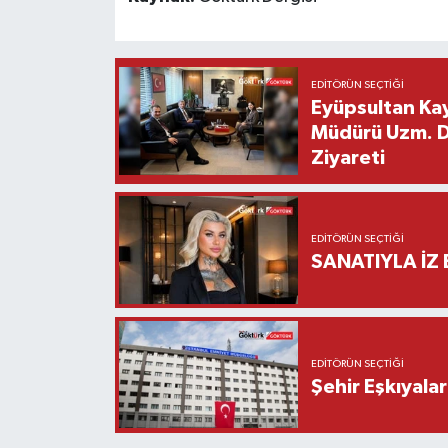
EDITÖRÜN SEÇTIĞI
Eyüpsultan Kay
Müdürü Uzm. Dr
Ziyareti
EDITÖRÜN SEÇTIĞI
SANATIYLA İZ 
EDITÖRÜN SEÇTIĞI
Şehir Eşkıyala