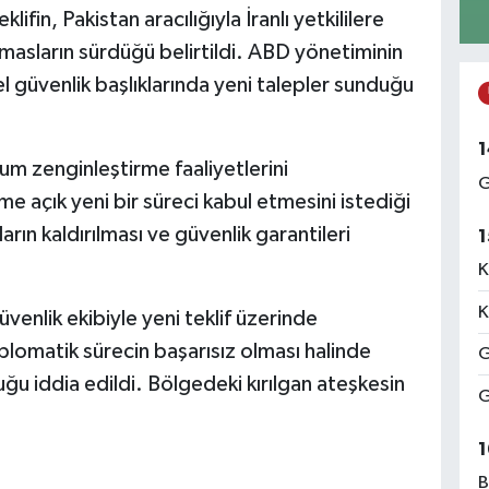
lifin, Pakistan aracılığıyla İranlı yetkililere
temasların sürdüğü belirtildi. ABD yönetiminin
el güvenlik başlıklarında yeni talepler sunduğu
1
um zenginleştirme faaliyetlerini
G
me açık yeni bir süreci kabul etmesini istediği
arın kaldırılması ve güvenlik garantileri
1
K
K
enlik ekibiyle yeni teklif üzerinde
iplomatik sürecin başarısız olması halinde
G
u iddia edildi. Bölgedeki kırılgan ateşkesin
G
1
B