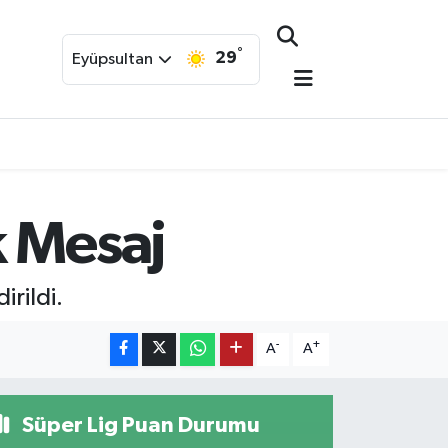
°
29
Eyüpsultan
k Mesaj
irildi.
-
+
A
A
Süper Lig Puan Durumu