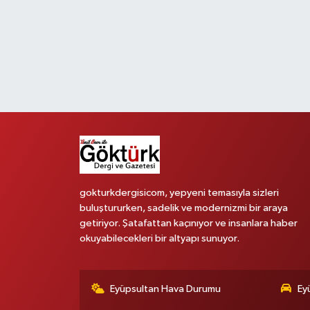
KEMERBURGAZ
KÜLTÜR - SANAT
MAGAZİN
ÖZEL HABER
SAĞLIK
gokturkdergisicom, yepyeni temasıyla sizleri
SPOR
buluştururken, sadelik ve modernizmi bir araya
getiriyor. Şatafattan kaçınıyor ve insanlara haber
TEKNOLOJİ
okuyabilecekleri bir altyapı sunuyor.
TİCARET
Eyüpsultan Hava Durumu
Ey
YAŞAM