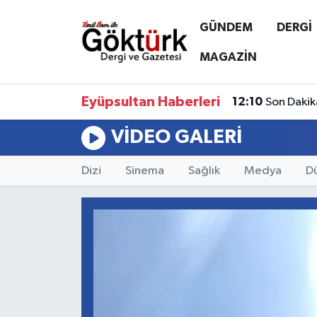
GÜNDEM
DERGİ
Anne Çocuk
Eyüpsultan Hava Durumu
MAGAZİN
BİLİM
Eyüpsultan Trafik Yoğunluk Haritası
Eyüpsultan Haberleri
12:10
Son Dakik
DERGİ
Süper Lig Puan Durumu ve Fikstür
VIDEO GALERI
DÜNYA
Tüm Manşetler
Dizi
Sinema
Sağlık
Medya
D
EĞİTİM
Son Dakika Haberleri
EKONOMİ
Haber Arşivi
GÖKTÜRK
GÜNDEM