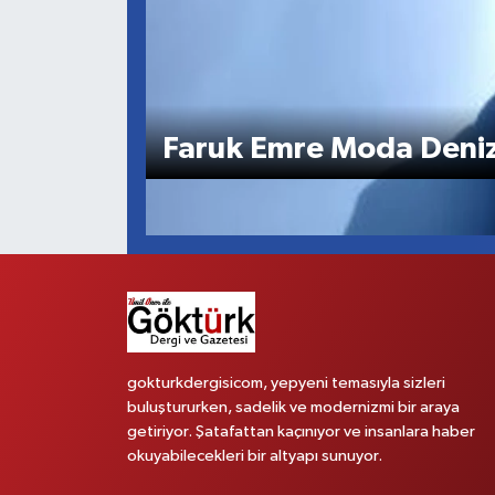
KEMERBURGAZ
KÜLTÜR - SANAT
Faruk Emre Moda Deni
MAGAZİN
ÖZEL HABER
SAĞLIK
SPOR
TEKNOLOJİ
gokturkdergisicom, yepyeni temasıyla sizleri
buluştururken, sadelik ve modernizmi bir araya
getiriyor. Şatafattan kaçınıyor ve insanlara haber
TİCARET
okuyabilecekleri bir altyapı sunuyor.
YAŞAM