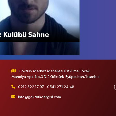
z Kulübü Sahne
Göktürk Merkez Mahallesi Üstküme Sokak
Manolya Apt. No.3 D.2 Göktürk-Eyüpsultan/İstanbul
0212 322 17 07 - 0541 271 24 48
info@gokturkdergisi.com