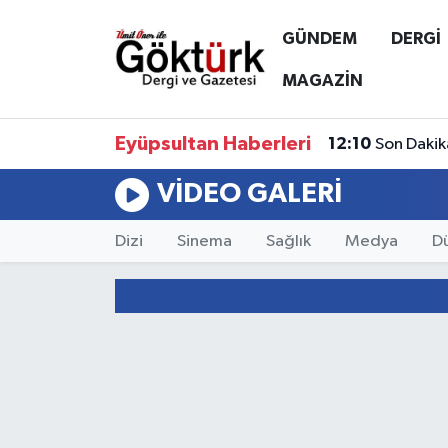
GÜNDEM
DERGİ
Anne Çocuk
Eyüpsultan Hava Durumu
MAGAZİN
BİLİM
Eyüpsultan Trafik Yoğunluk Haritası
Eyüpsultan Haberleri
12:10
Son Dakik
DERGİ
Süper Lig Puan Durumu ve Fikstür
VIDEO GALERI
DÜNYA
Tüm Manşetler
Dizi
Sinema
Sağlık
Medya
D
EĞİTİM
Son Dakika Haberleri
EKONOMİ
Haber Arşivi
GÖKTÜRK
GÜNDEM