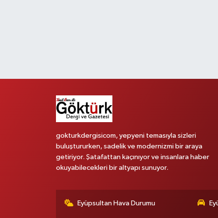
KEMERBURGAZ
KÜLTÜR - SANAT
MAGAZİN
ÖZEL HABER
SAĞLIK
gokturkdergisicom, yepyeni temasıyla sizleri
SPOR
buluştururken, sadelik ve modernizmi bir araya
getiriyor. Şatafattan kaçınıyor ve insanlara haber
TEKNOLOJİ
okuyabilecekleri bir altyapı sunuyor.
TİCARET
Eyüpsultan Hava Durumu
Ey
YAŞAM