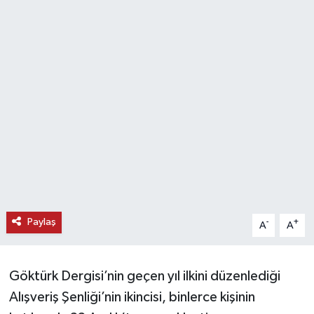
KEMERBURGAZ
KÜLTÜR - SANAT
MAGAZİN
ÖZEL HABER
SAĞLIK
SPOR
Paylaş
-
+
A
A
TEKNOLOJİ
TİCARET
Göktürk Dergisi’nin geçen yıl ilkini düzenlediği
Alışveriş Şenliği’nin ikincisi, binlerce kişinin
YAŞAM