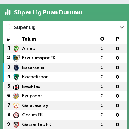
Süper Lig Puan Durumu
Süper Lig
#
Takım
O
P
1
Amed
0
0
2
Erzurumspor FK
0
0
3
Başakşehir
0
0
4
Kocaelispor
0
0
5
Beşiktaş
0
0
6
Eyüpspor
0
0
7
Galatasaray
0
0
8
Çorum FK
0
0
9
Gaziantep FK
0
0