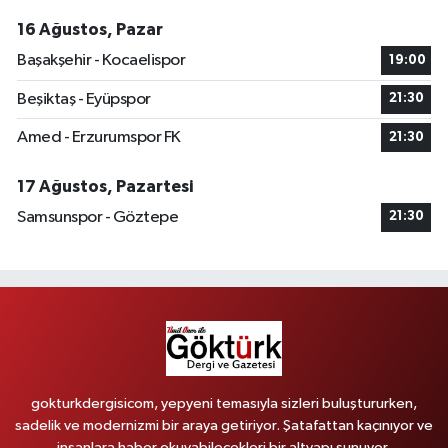
16 Ağustos, Pazar
Başakşehir - Kocaelispor
19:00
Beşiktaş - Eyüpspor
21:30
Amed - Erzurumspor FK
21:30
17 Ağustos, Pazartesi
Samsunspor - Göztepe
21:30
gokturkdergisicom, yepyeni temasıyla sizleri buluştururken,
sadelik ve modernizmi bir araya getiriyor. Şatafattan kaçınıyor ve
insanlara haber okuyabilecekleri bir altyapı sunuyor.