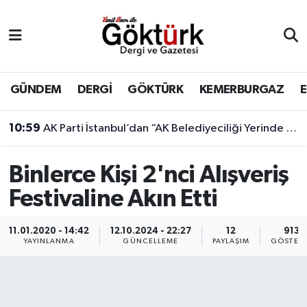
Anne Çocuk
Eyüpsultan Hava Durumu
BİLİM
Eyüpsultan Trafik Yoğunluk Haritası
GÜNDEM
DERGİ
GÖKTÜRK
KEMERBURGAZ
DERGİ
Süper Lig Puan Durumu ve Fikstür
10:59
AK Parti İstanbul’dan “AK Belediyeciliği Yerinde Gör” programı
DÜNYA
Tüm Manşetler
Binlerce Kişi 2'nci Alışveriş
EĞİTİM
Son Dakika Haberleri
Festivaline Akın Etti
EKONOMİ
Haber Arşivi
11.01.2020 - 14:42
12.10.2024 - 22:27
12
913
YAYINLANMA
GÜNCELLEME
PAYLAŞIM
GÖSTER
GÖKTÜRK
GÜNDEM