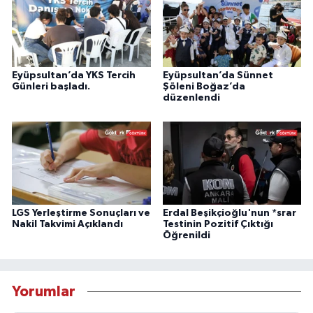
Eyüpsultan’da YKS Tercih
Eyüpsultan’da Sünnet
Günleri başladı.
Şöleni Boğaz’da
düzenlendi
LGS Yerleştirme Sonuçları ve
Erdal Beşikçioğlu'nun *srar
Nakil Takvimi Açıklandı
Testinin Pozitif Çıktığı
Öğrenildi
Yorumlar