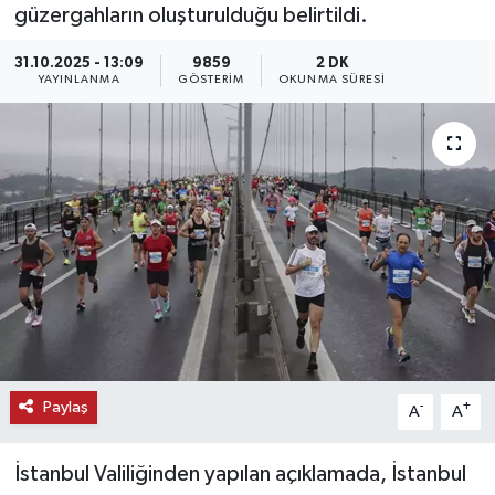
güzergahların oluşturulduğu belirtildi.
KEMERBURGAZ
31.10.2025 - 13:09
9859
2 DK
YAYINLANMA
GÖSTERIM
OKUNMA SÜRESI
KÜLTÜR - SANAT
MAGAZİN
ÖZEL HABER
SAĞLIK
SPOR
TEKNOLOJİ
Paylaş
-
+
A
A
TİCARET
İstanbul Valiliğinden yapılan açıklamada, İstanbul
YAŞAM