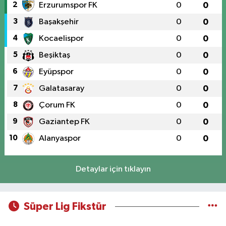
2
Erzurumspor FK
0
0
3
Başakşehir
0
0
4
Kocaelispor
0
0
5
Beşiktaş
0
0
6
Eyüpspor
0
0
7
Galatasaray
0
0
8
Çorum FK
0
0
9
Gaziantep FK
0
0
10
Alanyaspor
0
0
Detaylar için tıklayın
Süper Lig Fikstür