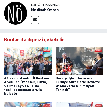
EDITÖR HAKKINDA
Neslişah Özcan
Bunlar da ilginizi çekebilir
AK Parti İstanbul İl Başkanı
Dervişoğlu: "Terörsüz
Abdullah Özdemir, Tuzla,
Türkiye Sürecinde Devlete
Çekmeköy ve Şile'de
Utanç Verici Bir İmtiyaz
teşkilat mensuplarıyla
Tanındı"
buluştu