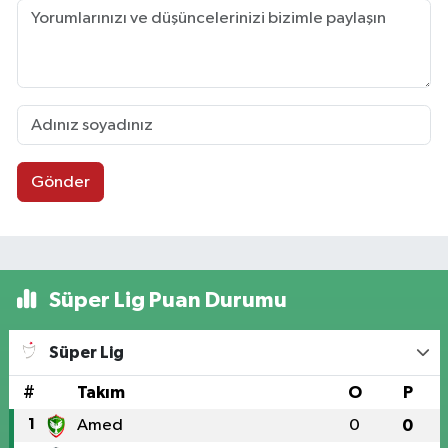
Gönder
Süper Lig Puan Durumu
Süper Lig
#
Takım
O
P
1
Amed
0
0