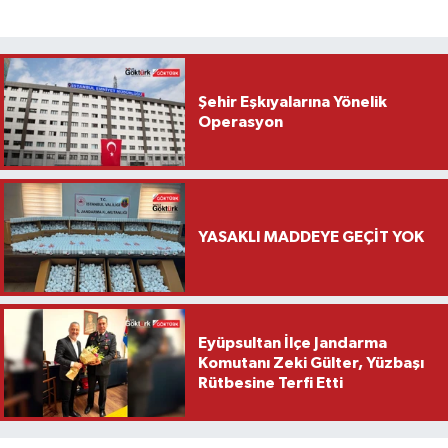
Şehir Eşkıyalarına Yönelik
Operasyon
YASAKLI MADDEYE GEÇİT YOK
Eyüpsultan İlçe Jandarma
Komutanı Zeki Gülter, Yüzbaşı
Rütbesine Terfi Etti