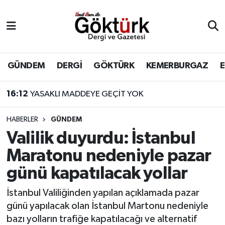
Anne Çocuk
Eyüpsultan Hava Durumu
BİLİM
Eyüpsultan Trafik Yoğunluk Haritası
GÜNDEM
DERGİ
GÖKTÜRK
KEMERBURGAZ
DERGİ
Süper Lig Puan Durumu ve Fikstür
16:12
YASAKLI MADDEYE GEÇİT YOK
DÜNYA
Tüm Manşetler
HABERLER
GÜNDEM
Valilik duyurdu: İstanbul
EĞİTİM
Son Dakika Haberleri
Maratonu nedeniyle pazar
EKONOMİ
Haber Arşivi
günü kapatılacak yollar
GÖKTÜRK
İstanbul Valiliğinden yapılan açıklamada pazar
günü yapılacak olan İstanbul Martonu nedeniyle
GÜNDEM
bazı yolların trafiğe kapatılacağı ve alternatif