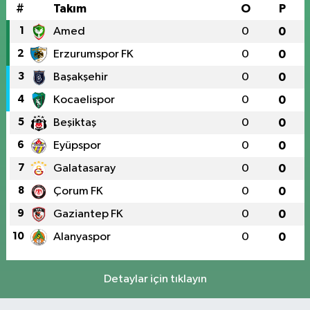
#
Takım
O
P
1
Amed
0
0
2
Erzurumspor FK
0
0
3
Başakşehir
0
0
4
Kocaelispor
0
0
5
Beşiktaş
0
0
6
Eyüpspor
0
0
7
Galatasaray
0
0
8
Çorum FK
0
0
9
Gaziantep FK
0
0
10
Alanyaspor
0
0
Detaylar için tıklayın