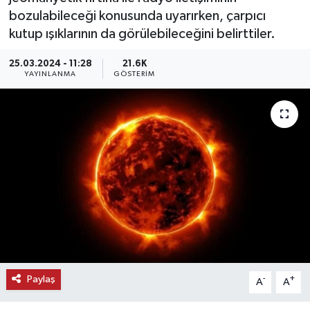
bozulabileceği konusunda uyarırken, çarpıcı
KEMERBURGAZ
kutup ışıklarının da görülebileceğini belirttiler.
KÜLTÜR - SANAT
25.03.2024 - 11:28
21.6K
YAYINLANMA
GÖSTERIM
MAGAZİN
ÖZEL HABER
SAĞLIK
SPOR
TEKNOLOJİ
TİCARET
Paylaş
-
+
A
A
YAŞAM