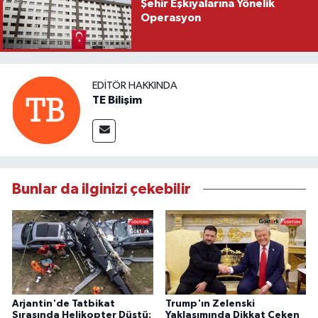
Şehir Eşkıyalarına Yönelik
Operasyon
EDITÖR HAKKINDA
TE Bilişim
Bunlar da ilginizi çekebilir
Arjantin'de Tatbikat
Trump'ın Zelenski
Sırasında Helikopter Düştü:
Yaklaşımında Dikkat Çeken