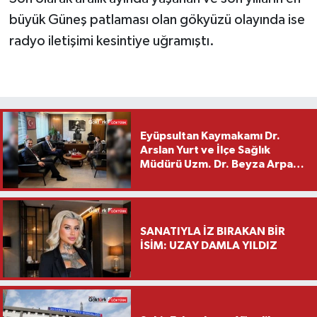
büyük Güneş patlaması olan gökyüzü olayında ise
radyo iletişimi kesintiye uğramıştı.
Eyüpsultan Kaymakamı Dr.
Arslan Yurt ve İlçe Sağlık
Müdürü Uzm. Dr. Beyza Arpacı
Saylar’dan Hayırlı Olsun
Ziyareti
SANATIYLA İZ BIRAKAN BİR
İSİM: UZAY DAMLA YILDIZ