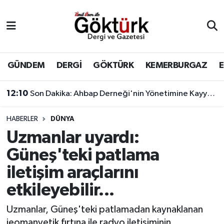
Anne Çocuk
Eyüpsultan Hava Durumu
BİLİM
Eyüpsultan Trafik Yoğunluk Haritası
GÜNDEM
DERGİ
GÖKTÜRK
KEMERBURGAZ
DERGİ
Süper Lig Puan Durumu ve Fikstür
12:10
Son Dakika: Ahbap Derneği'nin Yönetimine Kayyum Atandı
DÜNYA
Tüm Manşetler
HABERLER
DÜNYA
Uzmanlar uyardı:
EĞİTİM
Son Dakika Haberleri
Güneş'teki patlama
EKONOMİ
Haber Arşivi
iletişim araçlarını
etkileyebilir...
GÖKTÜRK
Uzmanlar, Güneş'teki patlamadan kaynaklanan
GÜNDEM
jeomanyetik fırtına ile radyo iletişiminin