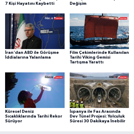
7 Kişi Hayatını Kaybetti
Değişim
İran'dan ABD ile Görüşme
Film Çekimlerinde Kullanılan
İddialarına Yalanlama
Tarihi Viking Gemisi
Tartışma Yarattı
Küresel Deniz
İspanya ile Fas Arasında
Sıcaklıklarında Tarihi Rekor
Dev Tünel Projesi: Yolculuk
Sürüyor
Süresi 30 Dakikaya İnebilir