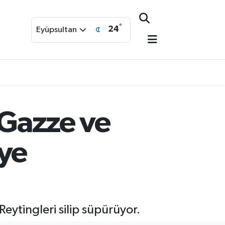
°
24
Eyüpsultan
 Gazze ve
eye
Reytingleri silip süpürüyor.