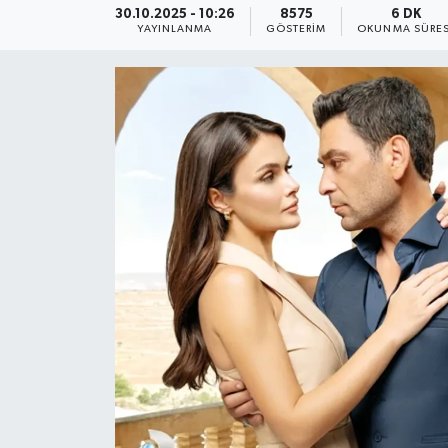
30.10.2025 - 10:26
8575
6 DK
YAYINLANMA
GÖSTERIM
OKUNMA SÜRES
KEMERBURGAZ
KÜLTÜR - SANAT
MAGAZİN
ÖZEL HABER
SAĞLIK
SPOR
TEKNOLOJİ
TİCARET
YAŞAM