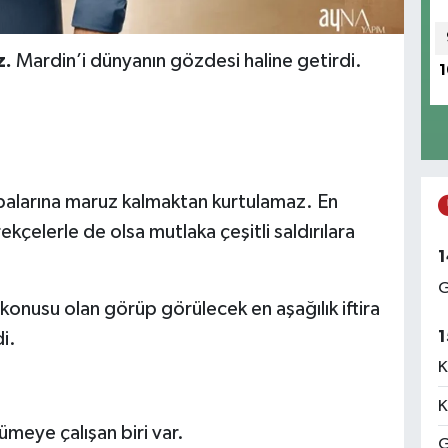
z.
Mardin’i dünyanın gözdesi haline getirdi.
1
balarına maruz kalmaktan kurtulamaz. En
ekçelerle de olsa mutlaka çeşitli saldırılara
1
G
konusu olan görüp görülecek en aşağılık iftira
1
i.
K
K
eye çalışan biri var.
G