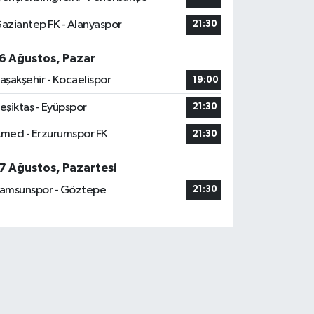
aziantep FK - Alanyaspor
21:30
6 Ağustos, Pazar
aşakşehir - Kocaelispor
19:00
eşiktaş - Eyüpspor
21:30
med - Erzurumspor FK
21:30
7 Ağustos, Pazartesi
amsunspor - Göztepe
21:30