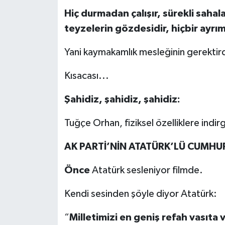
Hiç durmadan çalışır, sürekli saha
teyzelerin gözdesidir, hiçbir ayrı
Yani kaymakamlık mesleğinin gerektir
Kısacası...
Şahidiz, şahidiz, şahidiz:
Tuğçe Orhan, fiziksel özelliklere indi
AK PARTİ’NİN ATATÜRK’LÜ CUMHU
Önce
Atatürk sesleniyor filmde.
Kendi sesinden şöyle diyor Atatürk:
“
Milletimizi en geniş refah vasıta 