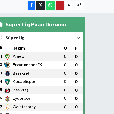
-
+
A
A
Süper Lig Puan Durumu
Süper Lig
#
Takım
O
P
1
Amed
0
0
2
Erzurumspor FK
0
0
3
Başakşehir
0
0
4
Kocaelispor
0
0
5
Beşiktaş
0
0
6
Eyüpspor
0
0
7
Galatasaray
0
0