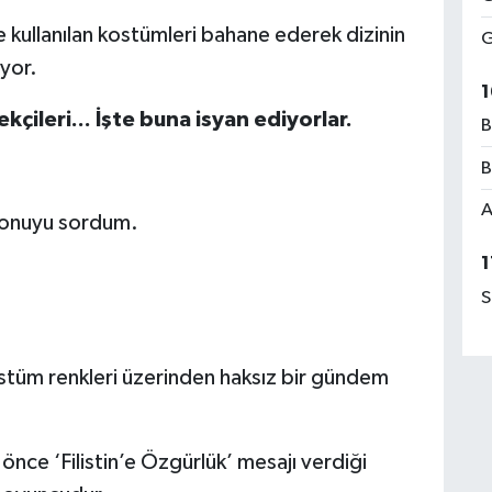
 kullanılan kostümleri bahane ederek dizinin
G
ıyor.
1
kçileri... İşte buna isyan ediyorlar.
B
B
A
konuyu sordum.
1
S
ostüm renkleri üzerinden haksız bir gündem
nce ‘Filistin’e Özgürlük’ mesajı verdiği