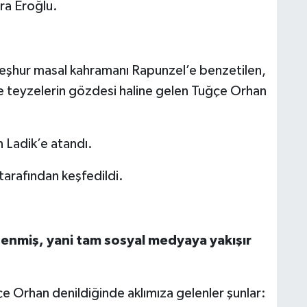
a Eroğlu.
 meşhur masal kahramanı Rapunzel’e benzetilen,
 teyzelerin gözdesi haline gelen Tuğçe Orhan
Ladik’e atandı.
arafından keşfedildi.
rgenmiş, yani tam sosyal medyaya yakışır
çe Orhan denildiğinde aklımıza gelenler şunlar: