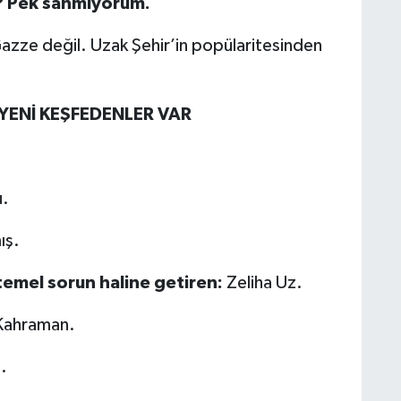
? Pek sanmıyorum.
Gazze değil. Uzak Şehir’in popülaritesinden
YENİ KEŞFEDENLER VAR
u.
ış.
temel sorun haline getiren:
Zeliha Uz.
Kahraman.
.