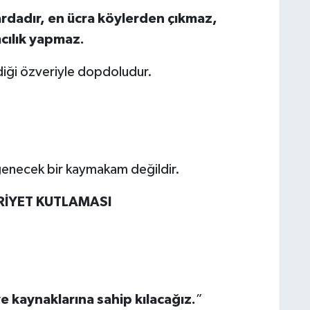
lardadır, en ücra köylerden çıkmaz,
mcılık yapmaz.
diği özveriyle dopdoludur.
rgenecek bir kaymakam değildir.
RİYET KUTLAMASI
ve kaynaklarına sahip kılacağız.
”