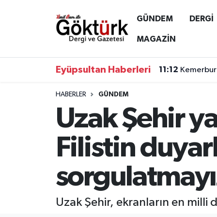
GÜNDEM
DERGİ
Anne Çocuk
Eyüpsultan Hava Durumu
MAGAZİN
BİLİM
Eyüpsultan Trafik Yoğunluk Haritası
Eyüpsultan Haberleri
11:12
Kemerburg
DERGİ
Süper Lig Puan Durumu ve Fikstür
HABERLER
GÜNDEM
Uzak Şehir ya
DÜNYA
Tüm Manşetler
EĞİTİM
Son Dakika Haberleri
Filistin duyar
EKONOMİ
Haber Arşivi
sorgulatmayı
GÖKTÜRK
Uzak Şehir, ekranların en milli 
GÜNDEM