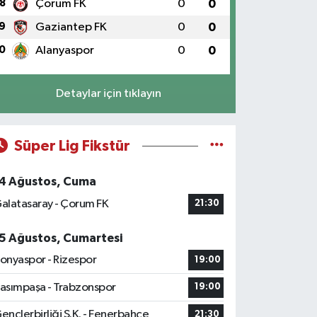
8
Çorum FK
0
0
9
Gaziantep FK
0
0
0
Alanyaspor
0
0
Detaylar için tıklayın
Süper Lig Fikstür
4 Ağustos, Cuma
alatasaray - Çorum FK
21:30
5 Ağustos, Cumartesi
onyaspor - Rizespor
19:00
asımpaşa - Trabzonspor
19:00
ençlerbirliği S.K. - Fenerbahçe
21:30