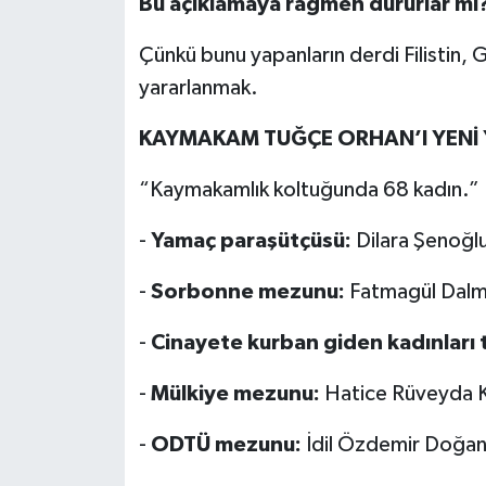
Bu açıklamaya rağmen dururlar mı
Çünkü bunu yapanların derdi Filistin, 
yararlanmak.
KAYMAKAM TUĞÇE ORHAN’I YENİ 
“Kaymakamlık koltuğunda 68 kadın.”
-
Yamaç paraşütçüsü:
Dilara Şenoğl
-
Sorbonne mezunu:
Fatmagül Dalm
-
Cinayete kurban giden kadınları 
-
Mülkiye mezunu:
Hatice Rüveyda 
-
ODTÜ mezunu:
İdil Özdemir Doğan