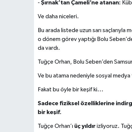
-
Şırnak’tan Çameli’ne atanan:
Kübr
Ve daha niceleri.
Bu arada listede uzun sarı saçlarıyla
o dönem görev yaptığı Bolu Seben’de
da vardı.
Tuğçe Orhan, Bolu Seben’den Samsun 
Ve bu atama nedeniyle sosyal medya t
Fakat bu öyle bir keşif ki...
Sadece fiziksel özelliklerine indi
bir keşif.
Tuğçe Orhan’ı
üç yıldır
izliyoruz. Tuğ