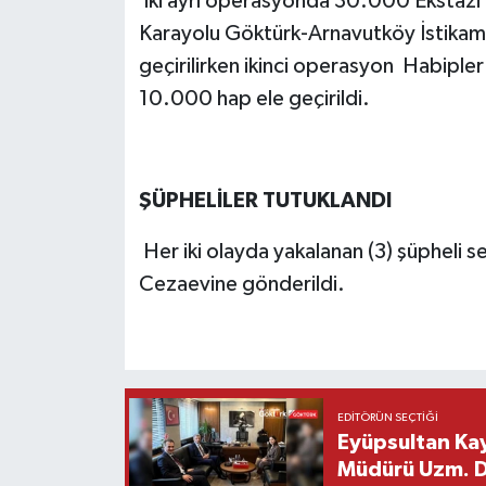
İki ayrı operasyonda 30.000 Ekstazi 
Karayolu Göktürk-Arnavutköy İstikam
geçirilirken ikinci operasyon Habipl
10.000 hap ele geçirildi.
ŞÜPHELİLER TUTUKLANDI
Her iki olayda yakalanan (3) şüpheli s
Cezaevine gönderildi.
EDITÖRÜN SEÇTIĞI
Eyüpsultan Kay
Müdürü Uzm. Dr