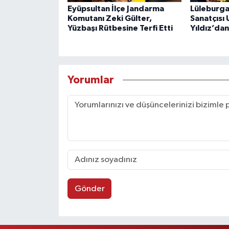
Eyüpsultan İlçe Jandarma
Lüleburga
Komutanı Zeki Gülter,
Sanatçısı
Yüzbaşı Rütbesine Terfi Etti
Yıldız’da
Yorumlar
Gönder