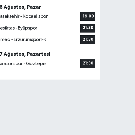
6 Ağustos, Pazar
aşakşehir - Kocaelispor
19:00
eşiktaş - Eyüpspor
21:30
med - Erzurumspor FK
21:30
7 Ağustos, Pazartesi
amsunspor - Göztepe
21:30