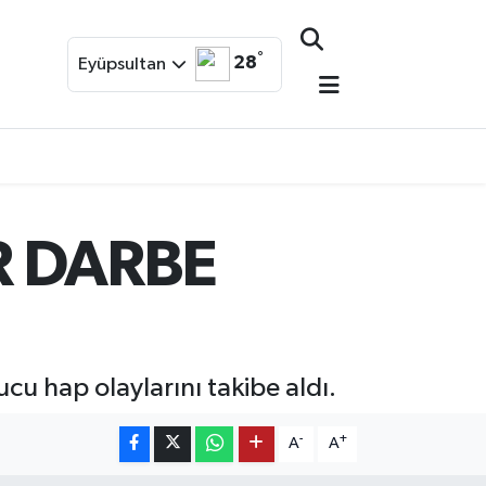
°
28
Eyüpsultan
R DARBE
u hap olaylarını takibe aldı.
-
+
A
A