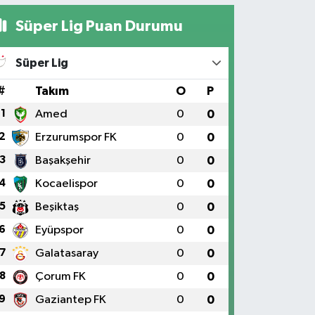
Süper Lig Puan Durumu
Süper Lig
#
Takım
O
P
1
Amed
0
0
2
Erzurumspor FK
0
0
3
Başakşehir
0
0
4
Kocaelispor
0
0
5
Beşiktaş
0
0
6
Eyüpspor
0
0
7
Galatasaray
0
0
8
Çorum FK
0
0
9
Gaziantep FK
0
0