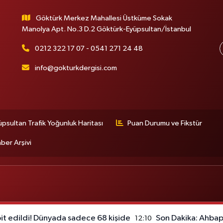
Göktürk Merkez Mahallesi Üstküme Sokak
Manolya Apt. No.3 D.2 Göktürk-Eyüpsultan/İstanbul
0212 322 17 07 - 0541 271 24 48
info@gokturkdergisi.com
üpsultan Trafik Yoğunluk Haritası
Puan Durumu ve Fikstür
ber Arşivi
pit edildi! Dünyada sadece 68 kişide
Son Dakika: Ahba
12:10