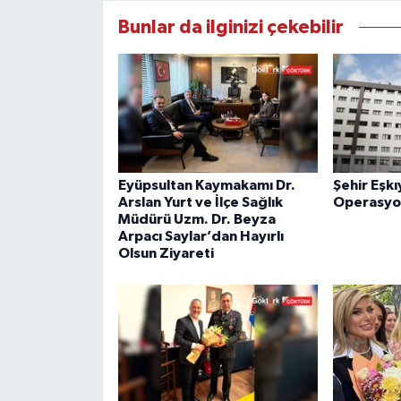
Bunlar da ilginizi çekebilir
Eyüpsultan Kaymakamı Dr.
Şehir Eşkı
Arslan Yurt ve İlçe Sağlık
Operasyo
Müdürü Uzm. Dr. Beyza
Arpacı Saylar’dan Hayırlı
Olsun Ziyareti