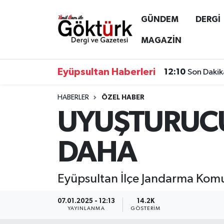
GÜNDEM
DERGİ
Anne Çocuk
Eyüpsultan Hava Durumu
MAGAZİN
BİLİM
Eyüpsultan Trafik Yoğunluk Haritası
Eyüpsultan Haberleri
12:10
Son Dakik
DERGİ
Süper Lig Puan Durumu ve Fikstür
HABERLER
ÖZEL HABER
UYUŞTURUCU
DÜNYA
Tüm Manşetler
EĞİTİM
Son Dakika Haberleri
DAHA
EKONOMİ
Haber Arşivi
Eyüpsultan İlçe Jandarma Komut
GÖKTÜRK
07.01.2025 - 12:13
14.2K
YAYINLANMA
GÖSTERIM
GÜNDEM