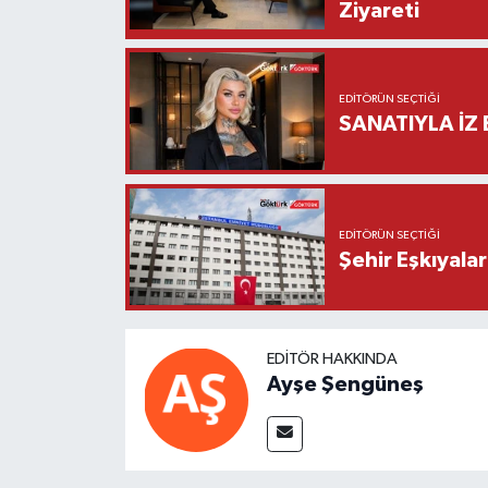
Ziyareti
EDITÖRÜN SEÇTIĞI
SANATIYLA İZ 
EDITÖRÜN SEÇTIĞI
Şehir Eşkıyala
EDITÖR HAKKINDA
Ayşe Şengüneş