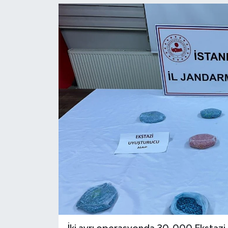
KEMERBURGAZ
KÜLTÜR - SANAT
MAGAZİN
ÖZEL HABER
SAĞLIK
SPOR
TEKNOLOJİ
TİCARET
YAŞAM