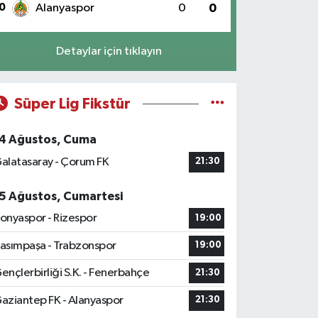
0
Alanyaspor
0
0
Detaylar için tıklayın
Süper Lig Fikstür
4 Ağustos, Cuma
alatasaray - Çorum FK
21:30
5 Ağustos, Cumartesi
onyaspor - Rizespor
19:00
asımpaşa - Trabzonspor
19:00
ençlerbirliği S.K. - Fenerbahçe
21:30
aziantep FK - Alanyaspor
21:30