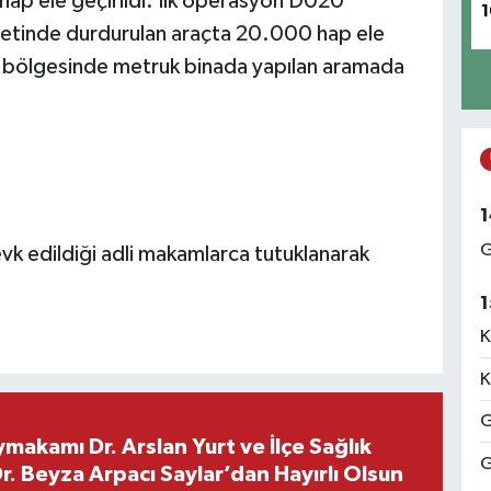
hap ele geçirildi. İlk operasyon D020
1
etinde durdurulan araçta 20.000 hap ele
er bölgesinde metruk binada yapılan aramada
1
G
evk edildiği adli makamlarca tutuklanarak
1
K
K
G
makamı Dr. Arslan Yurt ve İlçe Sağlık
G
. Beyza Arpacı Saylar’dan Hayırlı Olsun