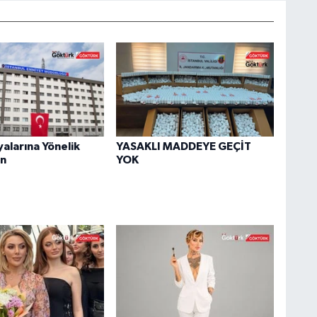
yalarına Yönelik
YASAKLI MADDEYE GEÇİT
n
YOK