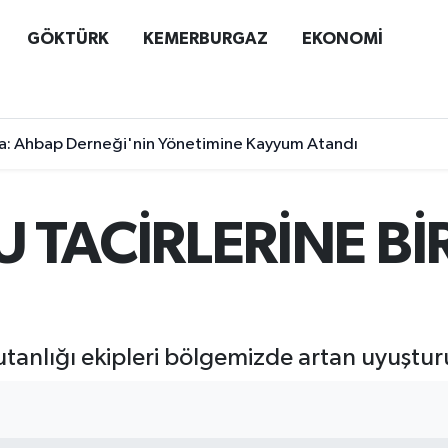
GÖKTÜRK
KEMERBURGAZ
EKONOMİ
a: Ahbap Derneği'nin Yönetimine Kayyum Atandı
 TACİRLERİNE Bİ
anlığı ekipleri bölgemizde artan uyuşturuc