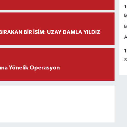
1
B
B
BIRAKAN BİR İSİM: UZAY DAMLA YILDIZ
A
1
S
rına Yönelik Operasyon