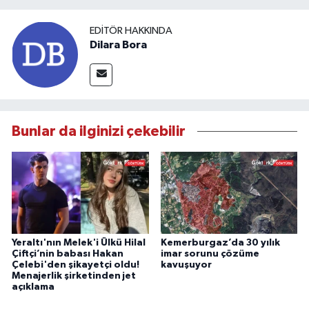
EDITÖR HAKKINDA
Dilara Bora
Bunlar da ilginizi çekebilir
Yeraltı'nın Melek'i Ülkü Hilal
Kemerburgaz’da 30 yılık
Çiftçi’nin babası Hakan
imar sorunu çözüme
Çelebi'den şikayetçi oldu!
kavuşuyor
Menajerlik şirketinden jet
açıklama