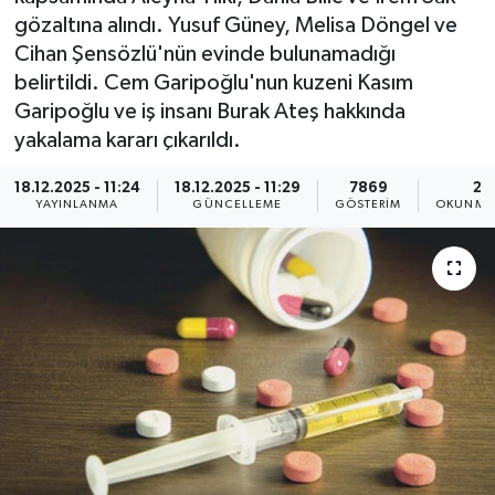
gözaltına alındı. Yusuf Güney, Melisa Döngel ve
KEMERBURGAZ
Cihan Şensözlü'nün evinde bulunamadığı
belirtildi. Cem Garipoğlu'nun kuzeni Kasım
KÜLTÜR - SANAT
Garipoğlu ve iş insanı Burak Ateş hakkında
yakalama kararı çıkarıldı.
MAGAZİN
18.12.2025 - 11:24
18.12.2025 - 11:29
7869
2 
YAYINLANMA
GÜNCELLEME
GÖSTERIM
OKUNMA 
ÖZEL HABER
SAĞLIK
SPOR
TEKNOLOJİ
TİCARET
YAŞAM