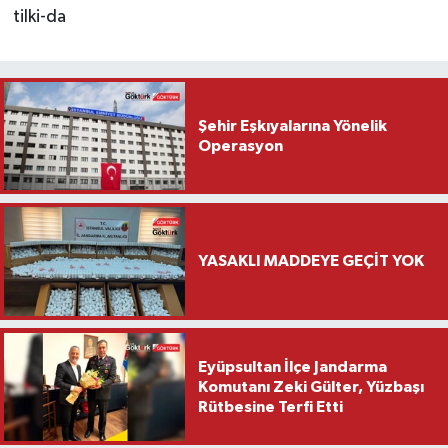
tilki-da
Şehir Eşkıyalarına Yönelik
Operasyon
YASAKLI MADDEYE GEÇİT YOK
Eyüpsultan İlçe Jandarma
Komutanı Zeki Gülter, Yüzbaşı
Rütbesine Terfi Etti