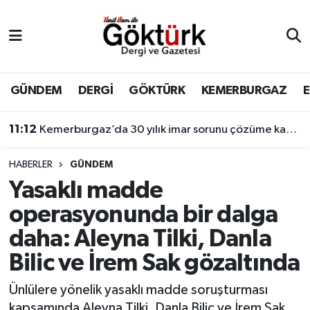
Anne Çocuk
Eyüpsultan Hava Durumu
BİLİM
Eyüpsultan Trafik Yoğunluk Haritası
GÜNDEM
DERGİ
GÖKTÜRK
KEMERBURGAZ
DERGİ
Süper Lig Puan Durumu ve Fikstür
11:12
Kemerburgaz’da 30 yılık imar sorunu çözüme kavuşuyor
DÜNYA
Tüm Manşetler
HABERLER
GÜNDEM
Yasaklı madde
EĞİTİM
Son Dakika Haberleri
operasyonunda bir dalga
EKONOMİ
Haber Arşivi
daha: Aleyna Tilki, Danla
Bilic ve İrem Sak gözaltında
GÖKTÜRK
Ünlülere yönelik yasaklı madde soruşturması
GÜNDEM
kapsamında Aleyna Tilki, Danla Bilic ve İrem Sak