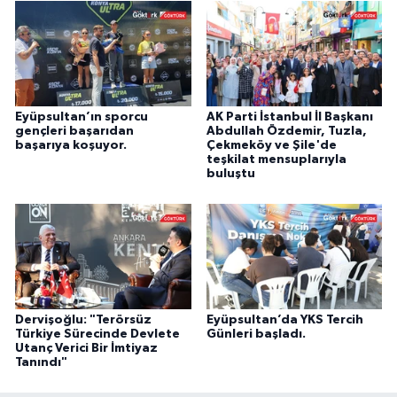
Eyüpsultan’ın sporcu
AK Parti İstanbul İl Başkanı
gençleri başarıdan
Abdullah Özdemir, Tuzla,
başarıya koşuyor.
Çekmeköy ve Şile'de
teşkilat mensuplarıyla
buluştu
Dervişoğlu: "Terörsüz
Eyüpsultan’da YKS Tercih
Türkiye Sürecinde Devlete
Günleri başladı.
Utanç Verici Bir İmtiyaz
Tanındı"