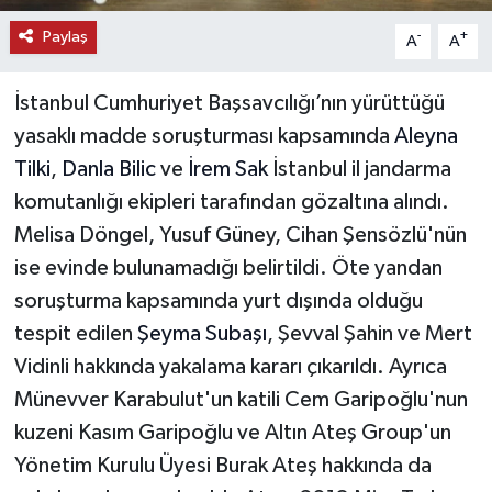
Paylaş
-
+
A
A
İstanbul Cumhuriyet Başsavcılığı’nın yürüttüğü
yasaklı madde soruşturması kapsamında
Aleyna
Tilki
,
Danla Bilic
ve
İrem Sak
İstanbul il jandarma
komutanlığı ekipleri tarafından gözaltına alındı.
Melisa Döngel, Yusuf Güney, Cihan Şensözlü'nün
ise evinde bulunamadığı belirtildi. Öte yandan
soruşturma kapsamında yurt dışında olduğu
tespit edilen
Şeyma Subaşı
, Şevval Şahin ve Mert
Vidinli hakkında yakalama kararı çıkarıldı. Ayrıca
Münevver Karabulut'un katili Cem Garipoğlu'nun
kuzeni Kasım Garipoğlu ve Altın Ateş Group'un
Yönetim Kurulu Üyesi Burak Ateş hakkında da