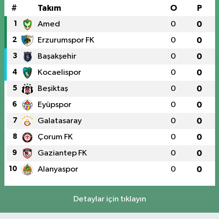
#
Takım
O
P
1
Amed
0
0
2
Erzurumspor FK
0
0
3
Başakşehir
0
0
4
Kocaelispor
0
0
5
Beşiktaş
0
0
6
Eyüpspor
0
0
7
Galatasaray
0
0
8
Çorum FK
0
0
9
Gaziantep FK
0
0
10
Alanyaspor
0
0
Detaylar için tıklayın