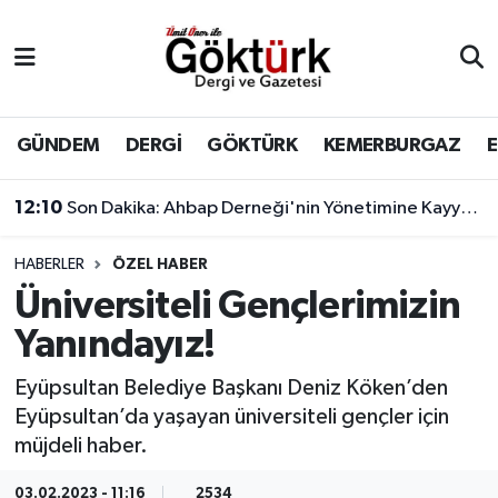
Anne Çocuk
Eyüpsultan Hava Durumu
BİLİM
Eyüpsultan Trafik Yoğunluk Haritası
GÜNDEM
DERGİ
GÖKTÜRK
KEMERBURGAZ
DERGİ
Süper Lig Puan Durumu ve Fikstür
12:10
Son Dakika: Ahbap Derneği'nin Yönetimine Kayyum Atandı
DÜNYA
Tüm Manşetler
HABERLER
ÖZEL HABER
Üniversiteli Gençlerimizin
EĞİTİM
Son Dakika Haberleri
Yanındayız!
EKONOMİ
Haber Arşivi
Eyüpsultan Belediye Başkanı Deniz Köken’den
Eyüpsultan’da yaşayan üniversiteli gençler için
GÖKTÜRK
müjdeli haber.
GÜNDEM
03.02.2023 - 11:16
2534