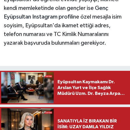
kendi memleketinde olan gençler ise
Genç
Eyüpsultan Instagram profili
ne özel mesajla isim
soyisim, Eyüpsultan'da ikamet ettiği adres,
telefon numarası ve TC Kimlik Numaralarını
yazarak başvuruda bulunmaları gerekiyor.
Eyüpsultan Kaymakamı Dr.
Arslan Yurt ve İlçe Sağlık
Müdürü Uzm. Dr. Beyza Arpacı
Saylar’dan Hayırlı Olsun
Ziyareti
SANATIYLA İZ BIRAKAN BİR
İSİM: UZAY DAMLA YILDIZ