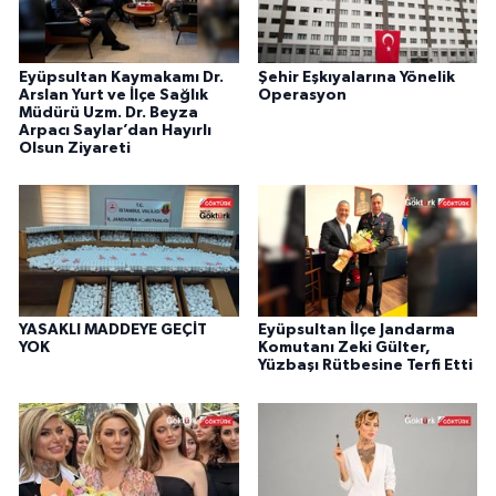
Eyüpsultan Kaymakamı Dr.
Şehir Eşkıyalarına Yönelik
Arslan Yurt ve İlçe Sağlık
Operasyon
Müdürü Uzm. Dr. Beyza
Arpacı Saylar’dan Hayırlı
Olsun Ziyareti
YASAKLI MADDEYE GEÇİT
Eyüpsultan İlçe Jandarma
YOK
Komutanı Zeki Gülter,
Yüzbaşı Rütbesine Terfi Etti