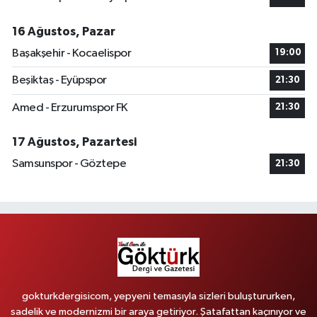
16 Ağustos, Pazar
Başakşehir - Kocaelispor
19:00
Beşiktaş - Eyüpspor
21:30
Amed - Erzurumspor FK
21:30
17 Ağustos, Pazartesi
Samsunspor - Göztepe
21:30
gokturkdergisicom, yepyeni temasıyla sizleri buluştururken,
sadelik ve modernizmi bir araya getiriyor. Şatafattan kaçınıyor ve