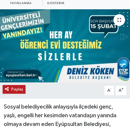
YAYINLANMA
GÖSTERIM
KEMERBURGAZ
KÜLTÜR - SANAT
MAGAZİN
ÖZEL HABER
SAĞLIK
SPOR
Paylaş
-
+
A
A
TEKNOLOJİ
Sosyal belediyecilik anlayışıyla ilçedeki genç,
TİCARET
yaşlı, engelli her kesimden vatandaşın yanında
olmaya devam eden Eyüpsultan Belediyesi,
YAŞAM