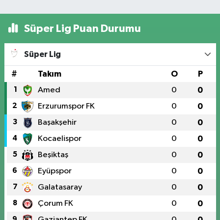
Süper Lig Puan Durumu
Süper Lig
#
Takım
O
P
1
Amed
0
0
2
Erzurumspor FK
0
0
3
Başakşehir
0
0
4
Kocaelispor
0
0
5
Beşiktaş
0
0
6
Eyüpspor
0
0
7
Galatasaray
0
0
8
Çorum FK
0
0
9
Gaziantep FK
0
0