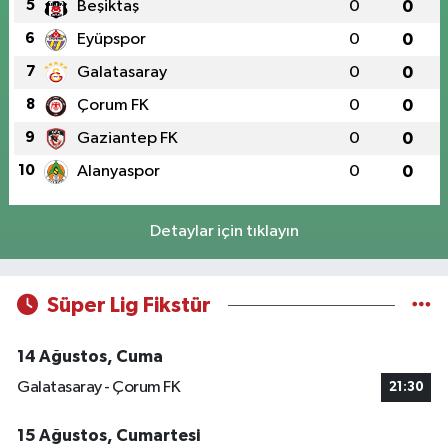
5
Beşiktaş
0
0
6
Eyüpspor
0
0
7
Galatasaray
0
0
8
Çorum FK
0
0
9
Gaziantep FK
0
0
10
Alanyaspor
0
0
Detaylar için tıklayın
Süper Lig Fikstür
14 Ağustos, Cuma
Galatasaray - Çorum FK
21:30
15 Ağustos, Cumartesi