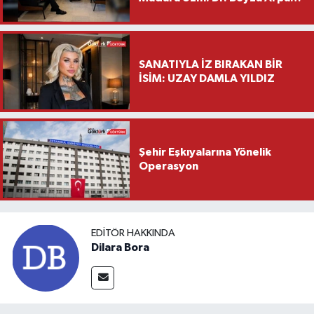
Saylar’dan Hayırlı Olsun
Ziyareti
SANATIYLA İZ BIRAKAN BİR
İSİM: UZAY DAMLA YILDIZ
Şehir Eşkıyalarına Yönelik
Operasyon
EDITÖR HAKKINDA
Dilara Bora