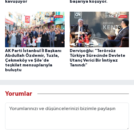
kavuşuyor
başarıya koşuyor.
AK Parti İstanbul İl Başkanı
Dervişoğlu: "Terörsüz
Abdullah Özdemir, Tuzla,
Türkiye Sürecinde Devlete
Çekmeköy ve Şile'de
Utanç Verici Bir İmtiyaz
teşkilat mensuplarıyla
Tanındı"
buluştu
Yorumlar