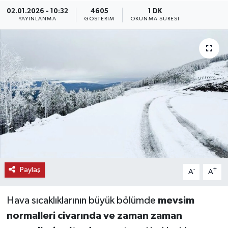
02.01.2026 - 10:32
4605
1 DK
KEMERBURGAZ
YAYINLANMA
GÖSTERIM
OKUNMA SÜRESI
KÜLTÜR - SANAT
MAGAZİN
ÖZEL HABER
SAĞLIK
SPOR
Paylaş
-
+
A
A
TEKNOLOJİ
Hava sıcaklıklarının büyük bölümde
mevsim
TİCARET
normalleri civarında ve zaman zaman
YAŞAM