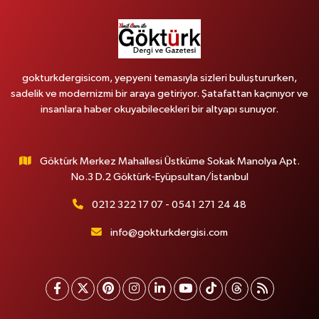
gokturkdergisicom, yepyeni temasıyla sizleri buluştururken,
sadelik ve modernizmi bir araya getiriyor. Şatafattan kaçınıyor ve
insanlara haber okuyabilecekleri bir altyapı sunuyor.
Göktürk Merkez Mahallesi Üstküme Sokak Manolya Apt.
No.3 D.2 Göktürk-Eyüpsultan/İstanbul
0212 322 17 07 - 0541 271 24 48
info@gokturkdergisi.com