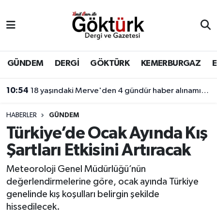
Anne Çocuk
Eyüpsultan Hava Durumu
BİLİM
Eyüpsultan Trafik Yoğunluk Haritası
GÜNDEM
DERGİ
GÖKTÜRK
KEMERBURGAZ
DERGİ
Süper Lig Puan Durumu ve Fikstür
10:54
18 yaşındaki Merve'den 4 gündür haber alınamıyor! Kayıp genç kıza internet üzerinden yönlendirme yapıldığı öne sürüldü.
DÜNYA
Tüm Manşetler
HABERLER
GÜNDEM
Türkiye’de Ocak Ayında Kış
EĞİTİM
Son Dakika Haberleri
Şartları Etkisini Artıracak
EKONOMİ
Haber Arşivi
Meteoroloji Genel Müdürlüğü’nün
değerlendirmelerine göre, ocak ayında Türkiye
GÖKTÜRK
genelinde kış koşulları belirgin şekilde
hissedilecek.
GÜNDEM