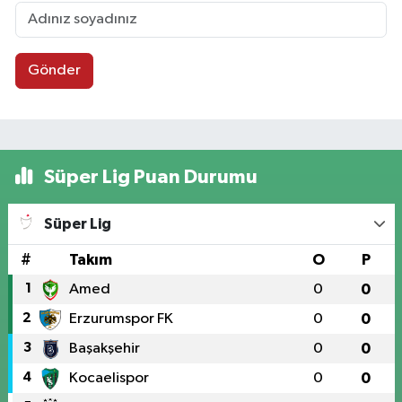
Gönder
Süper Lig Puan Durumu
Süper Lig
#
Takım
O
P
1
Amed
0
0
2
Erzurumspor FK
0
0
3
Başakşehir
0
0
4
Kocaelispor
0
0