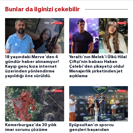
Bunlar da ilginizi çekebilir
18 yaşındaki Merve'den 4
Yeraltı'nın Melek'i Ülkü Hilal
gündür haber alınamıyor!
Çiftçi’nin babası Hakan
Kayıp genç kıza internet
Çelebi'den şikayetçi oldu!
üzerinden yönlendirme
Menajerlik şirketinden jet
yapıldığı öne sürüldü.
açıklama
Kemerburgaz’da 30 yılık
Eyüpsultan’ın sporcu
imar sorunu çözüme
gençleri başarıdan