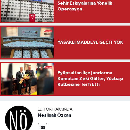
Şehir Eşkıyalarına Yönelik
Operasyon
YASAKLI MADDEYE GEÇİT YOK
Eyüpsultan İlçe Jandarma
Komutanı Zeki Gülter, Yüzbaşı
Rütbesine Terfi Etti
EDITÖR HAKKINDA
Neslişah Özcan