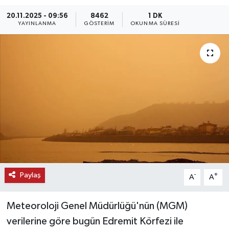
20.11.2025 - 09:56
8462
1 DK
KEMERBURGAZ
YAYINLANMA
GÖSTERIM
OKUNMA SÜRESI
KÜLTÜR - SANAT
MAGAZİN
ÖZEL HABER
SAĞLIK
SPOR
TEKNOLOJİ
Paylaş
-
+
A
A
TİCARET
Meteoroloji Genel Müdürlüğü'nün (MGM)
verilerine göre bugün Edremit Körfezi ile
YAŞAM