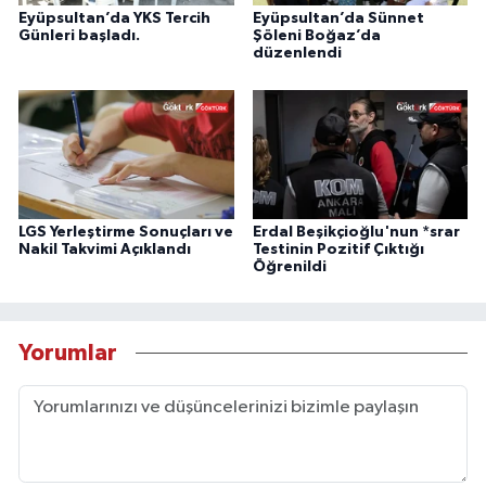
Eyüpsultan’da YKS Tercih
Eyüpsultan’da Sünnet
Günleri başladı.
Şöleni Boğaz’da
düzenlendi
LGS Yerleştirme Sonuçları ve
Erdal Beşikçioğlu'nun *srar
Nakil Takvimi Açıklandı
Testinin Pozitif Çıktığı
Öğrenildi
Yorumlar