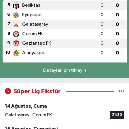
5
Beşiktaş
0
0
6
Eyüpspor
0
0
7
Galatasaray
0
0
8
Çorum FK
0
0
9
Gaziantep FK
0
0
10
Alanyaspor
0
0
Detaylar için tıklayın
Süper Lig Fikstür
14 Ağustos, Cuma
Galatasaray - Çorum FK
21:30
15 Ağustos, Cumartesi