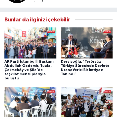
Bunlar da ilginizi çekebilir
AK Parti İstanbul İl Başkanı
Dervişoğlu: "Terörsüz
Abdullah Özdemir, Tuzla,
Türkiye Sürecinde Devlete
Çekmeköy ve Şile'de
Utanç Verici Bir İmtiyaz
teşkilat mensuplarıyla
Tanındı"
buluştu