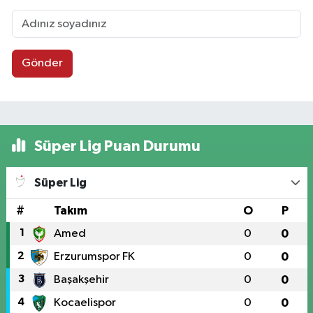
Gönder
Süper Lig Puan Durumu
Süper Lig
#
Takım
O
P
1
Amed
0
0
2
Erzurumspor FK
0
0
3
Başakşehir
0
0
4
Kocaelispor
0
0