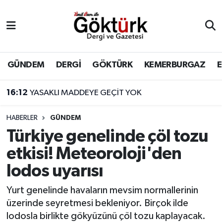
Anne Çocuk
Eyüpsultan Hava Durumu
BİLİM
Eyüpsultan Trafik Yoğunluk Haritası
GÜNDEM
DERGİ
GÖKTÜRK
KEMERBURGAZ
DERGİ
Süper Lig Puan Durumu ve Fikstür
16:12
YASAKLI MADDEYE GEÇİT YOK
DÜNYA
Tüm Manşetler
HABERLER
GÜNDEM
Türkiye genelinde çöl tozu
EĞİTİM
Son Dakika Haberleri
etkisi! Meteoroloji'den
EKONOMİ
Haber Arşivi
lodos uyarısı
GÖKTÜRK
Yurt genelinde havaların mevsim normallerinin
üzerinde seyretmesi bekleniyor. Birçok ilde
GÜNDEM
lodosla birlikte gökyüzünü çöl tozu kaplayacak.