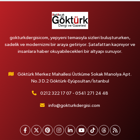
gokturkdergisicom, yepyeni temasıyla sizleri buluştururken,
sadelik ve modernizmi bir araya getiriyor. Şatafattan kaçınıyor ve
insanlara haber okuyabilecekleri bir altyapı sunuyor.
Göktürk Merkez Mahallesi Üstküme Sokak Manolya Apt.
No.3 D.2 Göktürk-Eyüpsultan/İstanbul
0212 322 17 07 - 0541 271 24 48
info@gokturkdergisi.com