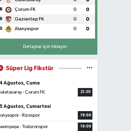
8
Çorum FK
0
0
9
Gaziantep FK
0
0
0
Alanyaspor
0
0
Detaylar için tıklayın
Süper Lig Fikstür
4 Ağustos, Cuma
alatasaray - Çorum FK
21:30
5 Ağustos, Cumartesi
onyaspor - Rizespor
19:00
asımpaşa - Trabzonspor
19:00