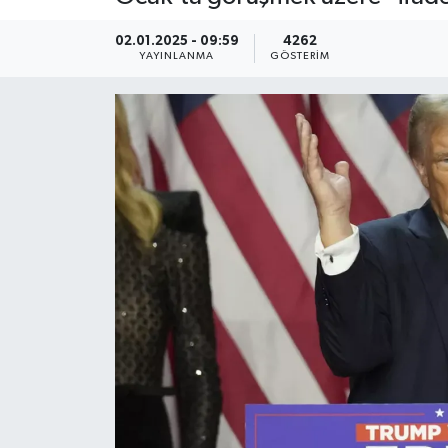
KEMERBURGAZ
02.01.2025 - 09:59
4262
YAYINLANMA
GÖSTERIM
KÜLTÜR - SANAT
MAGAZİN
ÖZEL HABER
SAĞLIK
SPOR
TEKNOLOJİ
TİCARET
YAŞAM