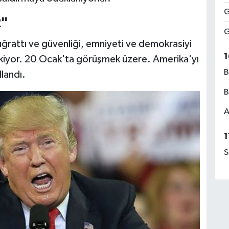
G
R"
G
 uğrattı ve güvenliği, emniyeti ve demokrasiyi
1
ekiyor. 20 Ocak'ta görüşmek üzere. Amerika'yı
B
landı.
B
A
1
S