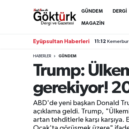
GÜNDEM
DERGİ
Anne Çocuk
Eyüpsultan Hava Durumu
MAGAZİN
BİLİM
Eyüpsultan Trafik Yoğunluk Haritası
Eyüpsultan Haberleri
11:12
Kemerburg
DERGİ
Süper Lig Puan Durumu ve Fikstür
HABERLER
GÜNDEM
Trump: Ülkemi
DÜNYA
Tüm Manşetler
EĞİTİM
Son Dakika Haberleri
gerekiyor! 2
EKONOMİ
Haber Arşivi
ABD'de yeni başkan Donald Trum
GÖKTÜRK
açıklama geldi. Trump, "Ülkemiz 
artan tehditlerle karşı karşıya
GÜNDEM
Ocak'ta görüşmek üzere" ifadel