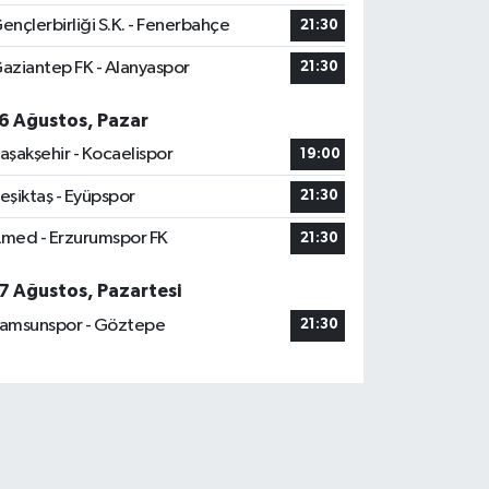
ençlerbirliği S.K. - Fenerbahçe
21:30
aziantep FK - Alanyaspor
21:30
6 Ağustos, Pazar
aşakşehir - Kocaelispor
19:00
eşiktaş - Eyüpspor
21:30
med - Erzurumspor FK
21:30
7 Ağustos, Pazartesi
amsunspor - Göztepe
21:30