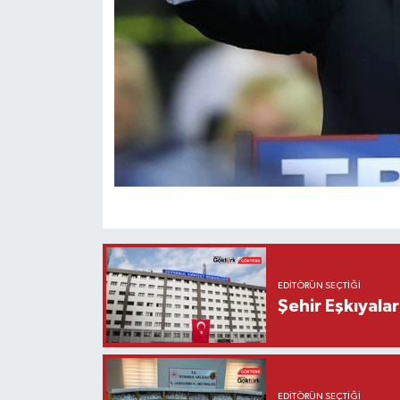
EDITÖRÜN SEÇTIĞI
Şehir Eşkıyala
EDITÖRÜN SEÇTIĞI