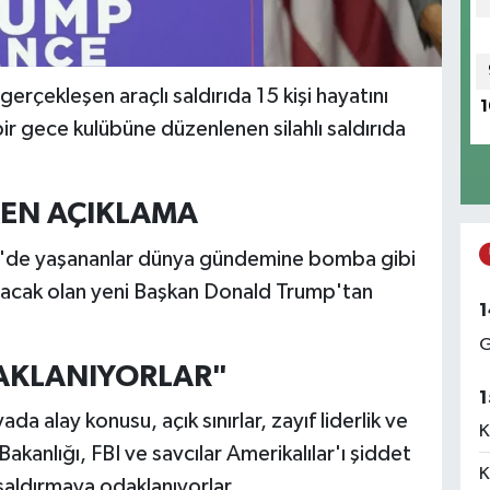
rçekleşen araçlı saldırıda 15 kişi hayatını
1
 gece kulübüne düzenlenen silahlı saldırıda
KEN AÇIKLAMA
 ABD'de yaşananlar dünya gündemine bomba gibi
acak olan yeni Başkan Donald Trump'tan
1
G
AKLANIYORLAR"
1
 alay konusu, açık sınırlar, zayıf liderlik ve
K
Bakanlığı, FBI ve savcılar Amerikalılar'ı şiddet
K
aldırmaya odaklanıyorlar.