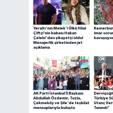
Yeraltı'nın Melek'i Ülkü Hilal
Kemerburg
Çiftçi’nin babası Hakan
imar soru
Çelebi'den şikayetçi oldu!
kavuşuyo
Menajerlik şirketinden jet
açıklama
AK Parti İstanbul İl Başkanı
Dervişoğl
Abdullah Özdemir, Tuzla,
Türkiye S
Çekmeköy ve Şile'de teşkilat
Utanç Veri
mensuplarıyla buluştu
Tanındı"