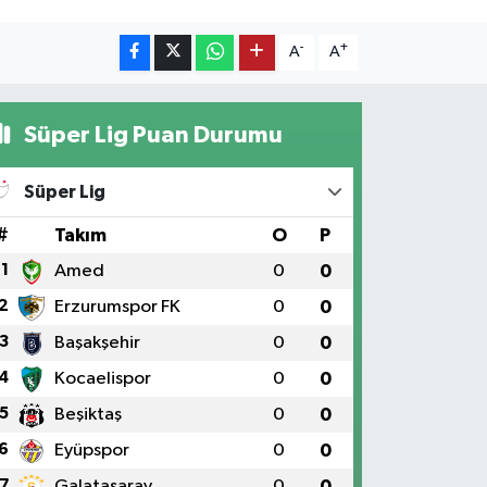
-
+
A
A
Süper Lig Puan Durumu
Süper Lig
#
Takım
O
P
1
Amed
0
0
2
Erzurumspor FK
0
0
3
Başakşehir
0
0
4
Kocaelispor
0
0
5
Beşiktaş
0
0
6
Eyüpspor
0
0
7
Galatasaray
0
0