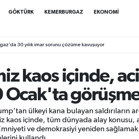
GÖKTÜRK
KEMERBURGAZ
EKONOMİ
az’da 30 yılık imar sorunu çözüme kavuşuyor
z kaos içinde, ac
0 Ocak'ta görüşme
p'tan ülkeyi kana bulayan saldırıların ar
kaos içinde, tüm dünyada alay konusu, açık 
. Emniyeti ve demokrasiyi yeniden sağlamak 
erini kullandı.