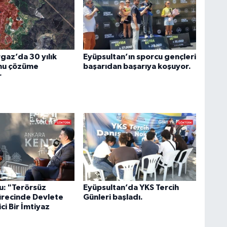
az’da 30 yılık
Eyüpsultan’ın sporcu gençleri
nu çözüme
başarıdan başarıya koşuyor.
r
u: "Terörsüz
Eyüpsultan’da YKS Tercih
ürecinde Devlete
Günleri başladı.
ci Bir İmtiyaz