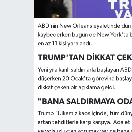
ABD'nin New Orleans eyaletinde dün ge
kaybederken bugün de New York'ta bir
en az 11 kişi yaralandı.
TRUMP'TAN DİKKAT ÇE
Yeni yıla kanlı saldırılarla başlayan
düşerken 20 Ocak'ta görevine başlay
dikkat çeken bir açıklama geldi.
"BANA SALDIRMAYA OD
Trump "Ülkemiz kaos içinde, tüm dünyada
artan tehditlerle karşı karşıya. Adalet 
ve yolsuzluktan korumak yerine bana s