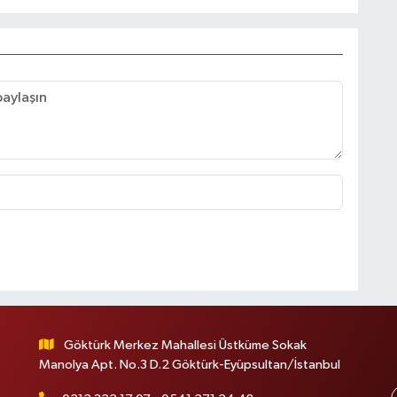
Göktürk Merkez Mahallesi Üstküme Sokak
Manolya Apt. No.3 D.2 Göktürk-Eyüpsultan/İstanbul