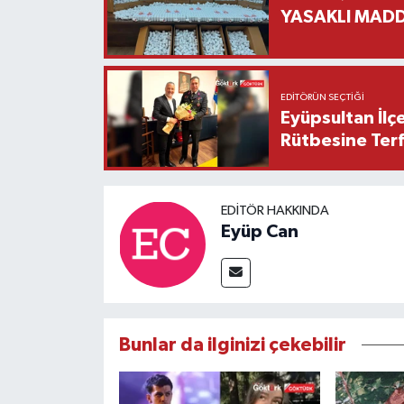
YASAKLI MADD
EDITÖRÜN SEÇTIĞI
Eyüpsultan İlç
Rütbesine Terfi
EDITÖR HAKKINDA
Eyüp Can
Bunlar da ilginizi çekebilir