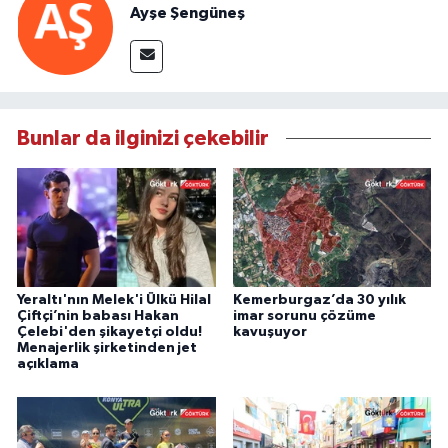
Ayşe Şengüneş
Bunlar da ilginizi çekebilir
Yeraltı'nın Melek'i Ülkü Hilal
Kemerburgaz’da 30 yılık
Çiftçi’nin babası Hakan
imar sorunu çözüme
Çelebi'den şikayetçi oldu!
kavuşuyor
Menajerlik şirketinden jet
açıklama