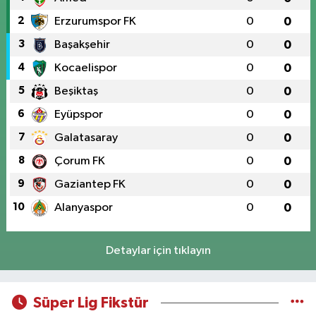
2
Erzurumspor FK
0
0
3
Başakşehir
0
0
4
Kocaelispor
0
0
5
Beşiktaş
0
0
6
Eyüpspor
0
0
7
Galatasaray
0
0
8
Çorum FK
0
0
9
Gaziantep FK
0
0
10
Alanyaspor
0
0
Detaylar için tıklayın
Süper Lig Fikstür