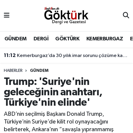
Anne Çocuk
Eyüpsultan Hava Durumu
BİLİM
Eyüpsultan Trafik Yoğunluk Haritası
GÜNDEM
DERGİ
GÖKTÜRK
KEMERBURGAZ
DERGİ
Süper Lig Puan Durumu ve Fikstür
11:12
Kemerburgaz’da 30 yılık imar sorunu çözüme kavuşuyor
DÜNYA
Tüm Manşetler
HABERLER
GÜNDEM
Trump: 'Suriye'nin
EĞİTİM
Son Dakika Haberleri
geleceğinin anahtarı,
EKONOMİ
Haber Arşivi
Türkiye'nin elinde'
GÖKTÜRK
ABD’nin seçilmiş Başkanı Donald Trump,
Türkiye’nin Suriye’de kilit rol oynayacağını
GÜNDEM
belirterek, Ankara’nın “savaşla yıpranmamış