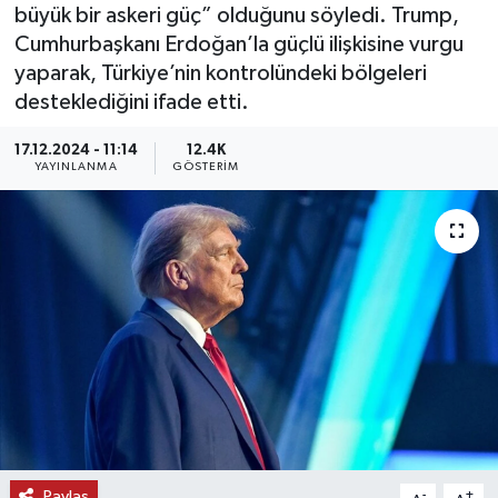
büyük bir askeri güç” olduğunu söyledi. Trump,
KEMERBURGAZ
Cumhurbaşkanı Erdoğan’la güçlü ilişkisine vurgu
yaparak, Türkiye’nin kontrolündeki bölgeleri
KÜLTÜR - SANAT
desteklediğini ifade etti.
17.12.2024 - 11:14
12.4K
MAGAZİN
YAYINLANMA
GÖSTERIM
ÖZEL HABER
SAĞLIK
SPOR
TEKNOLOJİ
TİCARET
YAŞAM
Paylaş
-
+