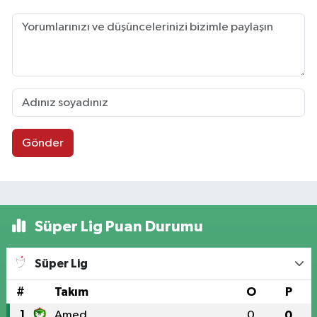
Gönder
Süper Lig Puan Durumu
Süper Lig
#
Takım
O
P
1
Amed
0
0