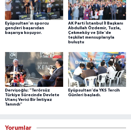
Eyüpsultan’ın sporcu
AK Parti İstanbul İl Başkanı
gençleri başarıdan
Abdullah Özdemir, Tuzla,
başarıya koşuyor.
Çekmeköy ve Şile'de
teşkilat mensuplarıyla
buluştu
Dervişoğlu: "Terörsüz
Eyüpsultan’da YKS Tercih
Türkiye Sürecinde Devlete
Günleri başladı.
Utanç Verici Bir İmtiyaz
Tanındı"
Yorumlar