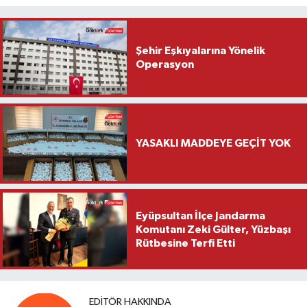
Şehir Eşkıyalarına Yönelik
Operasyon
YASAKLI MADDEYE GEÇİT YOK
Eyüpsultan İlçe Jandarma
Komutanı Zeki Gülter, Yüzbaşı
Rütbesine Terfi Etti
EDITÖR HAKKINDA