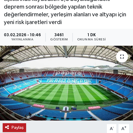
deprem sonrası bölgede yapılan teknik
KEMERBURGAZ
değerlendirmeler, yerleşim alanları ve altyapı için
yeni risk işaretleri verdi
KÜLTÜR - SANAT
03.02.2026 - 10:46
3461
1 DK
YAYINLANMA
GÖSTERIM
OKUNMA SÜRESI
MAGAZİN
ÖZEL HABER
SAĞLIK
SPOR
TEKNOLOJİ
TİCARET
Paylaş
-
+
A
A
YAŞAM