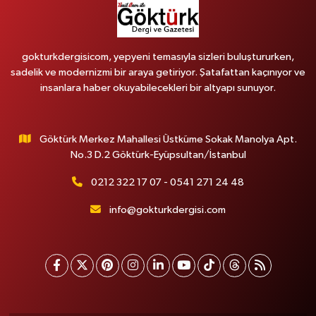
gokturkdergisicom, yepyeni temasıyla sizleri buluştururken,
sadelik ve modernizmi bir araya getiriyor. Şatafattan kaçınıyor ve
insanlara haber okuyabilecekleri bir altyapı sunuyor.
Göktürk Merkez Mahallesi Üstküme Sokak Manolya Apt.
No.3 D.2 Göktürk-Eyüpsultan/İstanbul
0212 322 17 07 - 0541 271 24 48
info@gokturkdergisi.com