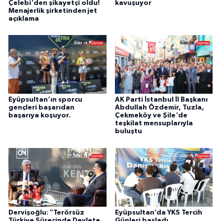
Çelebi'den şikayetçi oldu!
kavuşuyor
Menajerlik şirketinden jet
açıklama
Eyüpsultan’ın sporcu
AK Parti İstanbul İl Başkanı
gençleri başarıdan
Abdullah Özdemir, Tuzla,
başarıya koşuyor.
Çekmeköy ve Şile'de
teşkilat mensuplarıyla
buluştu
Dervişoğlu: "Terörsüz
Eyüpsultan’da YKS Tercih
Türkiye Sürecinde Devlete
Günleri başladı.