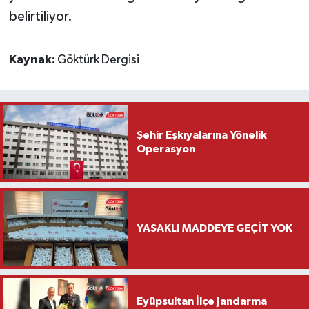
belirtiliyor.
Kaynak:
Göktürk Dergisi
Şehir Eşkıyalarına Yönelik
Operasyon
YASAKLI MADDEYE GEÇİT YOK
Eyüpsultan İlçe Jandarma