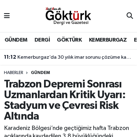
Anne Çocuk
Eyüpsultan Hava Durumu
BİLİM
Eyüpsultan Trafik Yoğunluk Haritası
GÜNDEM
DERGİ
GÖKTÜRK
KEMERBURGAZ
DERGİ
Süper Lig Puan Durumu ve Fikstür
11:12
Kemerburgaz’da 30 yılık imar sorunu çözüme kavuşuyor
DÜNYA
Tüm Manşetler
HABERLER
GÜNDEM
Trabzon Depremi Sonrası
EĞİTİM
Son Dakika Haberleri
Uzmanlardan Kritik Uyarı:
EKONOMİ
Haber Arşivi
Stadyum ve Çevresi Risk
Altında
GÖKTÜRK
Karadeniz Bölgesi’nde geçtiğimiz hafta Trabzon
GÜNDEM
açıklarında kaydedilen 3,8 büyüklüğündeki