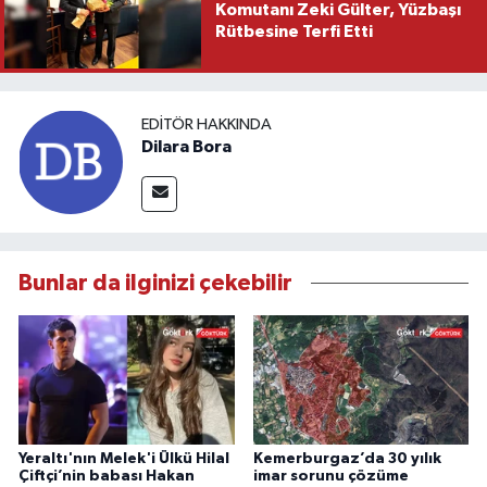
Komutanı Zeki Gülter, Yüzbaşı
Rütbesine Terfi Etti
EDITÖR HAKKINDA
Dilara Bora
Bunlar da ilginizi çekebilir
Yeraltı'nın Melek'i Ülkü Hilal
Kemerburgaz’da 30 yılık
Çiftçi’nin babası Hakan
imar sorunu çözüme